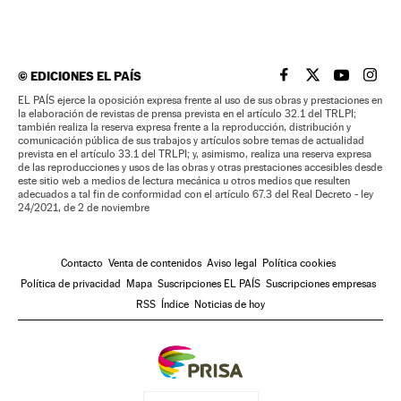
©
EDICIONES EL PAÍS
EL PAÍS BRASIL EN
EL PAÍS BRASI
EL PAÍS B
EL PA
EL PAÍS ejerce la oposición expresa frente al uso de sus obras y prestaciones en
la elaboración de revistas de prensa prevista en el artículo 32.1 del TRLPI;
también realiza la reserva expresa frente a la reproducción, distribución y
comunicación pública de sus trabajos y artículos sobre temas de actualidad
prevista en el artículo 33.1 del TRLPI; y, asimismo, realiza una reserva expresa
de las reproducciones y usos de las obras y otras prestaciones accesibles desde
este sitio web a medios de lectura mecánica u otros medios que resulten
adecuados a tal fin de conformidad con el artículo 67.3 del Real Decreto - ley
24/2021, de 2 de noviembre
Contacto
Venta de contenidos
Aviso legal
Política cookies
Política de privacidad
Mapa
Suscripciones EL PAÍS
Suscripciones empresas
RSS
Índice
Noticias de hoy