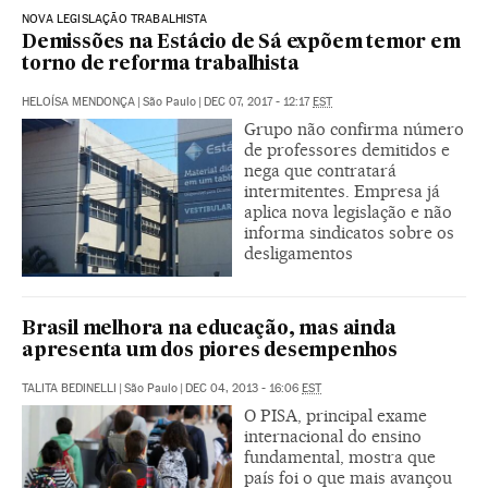
NOVA LEGISLAÇÃO TRABALHISTA
Demissões na Estácio de Sá expõem temor em
torno de reforma trabalhista
HELOÍSA MENDONÇA
|
São Paulo
|
DEC 07, 2017 - 12:17
EST
Grupo não confirma número
de professores demitidos e
nega que contratará
intermitentes. Empresa já
aplica nova legislação e não
informa sindicatos sobre os
desligamentos
Brasil melhora na educação, mas ainda
apresenta um dos piores desempenhos
TALITA BEDINELLI
|
São Paulo
|
DEC 04, 2013 - 16:06
EST
O PISA, principal exame
internacional do ensino
fundamental, mostra que
país foi o que mais avançou