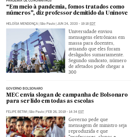
PANDEMIA DE CORONAVÍRUS
“Em meio à pandemia, fomos tratados como
números”, diz professor demitido da Uninove
HELOÍSA MENDONÇA
|
São Paulo
|
JUN 24, 2020 - 19:18
EDT
Universidade enviou
mensagens eletrônicas em
massa para docentes,
avisando que eles foram
desligados sumariamente.
Segundo sindicato, número
de afetados pode chegar a
300
GOVERNO BOLSONARO
MEC envia slogan de campanha de Bolsonaro
para ser lido em todas as escolas
FELIPE BETIM
|
São Paulo
|
FEB 26, 2019 - 14:34
EST
Governo pede que
mensagem de ministro seja
reproduzida e que
"professores, alunos e