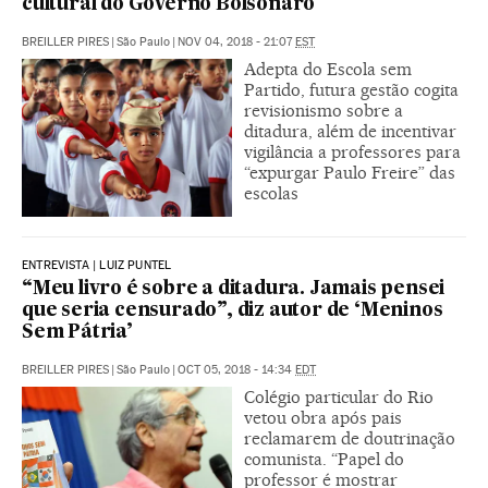
cultural do Governo Bolsonaro
BREILLER PIRES
|
São Paulo
|
NOV 04, 2018 - 21:07
EST
Adepta do Escola sem
Partido, futura gestão cogita
revisionismo sobre a
ditadura, além de incentivar
vigilância a professores para
“expurgar Paulo Freire” das
escolas
ENTREVISTA | LUIZ PUNTEL
“Meu livro é sobre a ditadura. Jamais pensei
que seria censurado”, diz autor de ‘Meninos
Sem Pátria’
BREILLER PIRES
|
São Paulo
|
OCT 05, 2018 - 14:34
EDT
Colégio particular do Rio
vetou obra após pais
reclamarem de doutrinação
comunista. “Papel do
professor é mostrar