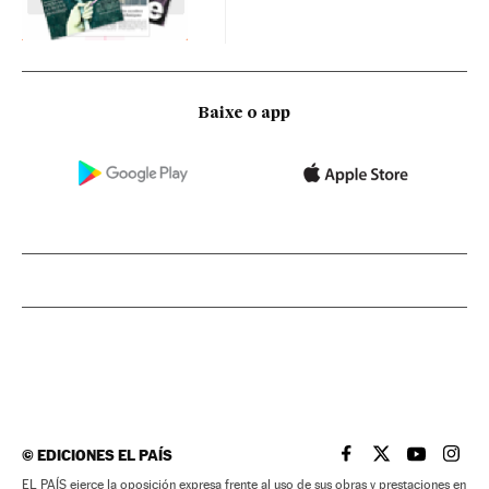
Baixe o app
©
EDICIONES EL PAÍS
EL PAÍS BRASIL EN
EL PAÍS BRASI
EL PAÍS B
EL PA
EL PAÍS ejerce la oposición expresa frente al uso de sus obras y prestaciones en