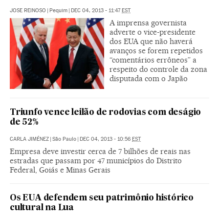
JOSE REINOSO
|
Pequim
|
DEC 04, 2013 - 11:47
EST
A imprensa governista
adverte o vice-presidente
dos EUA que não haverá
avanços se forem repetidos
“comentários errôneos” a
respeito do controle da zona
disputada com o Japão
Triunfo vence leilão de rodovias com deságio
de 52%
CARLA JIMÉNEZ
|
São Paulo
|
DEC 04, 2013 - 10:56
EST
Empresa deve investir cerca de 7 bilhões de reais nas
estradas que passam por 47 municípios do Distrito
Federal, Goiás e Minas Gerais
Os EUA defendem seu patrimônio histórico
cultural na Lua