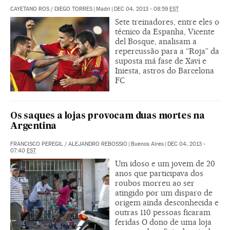
CAYETANO ROS
/
DIEGO TORRES
|
Madri
|
DEC 04, 2013 - 08:59
EST
Sete treinadores, entre eles o
técnico da Espanha, Vicente
del Bosque, analisam a
repercussão para a “Roja” da
suposta má fase de Xavi e
Iniesta, astros do Barcelona
FC
Os saques a lojas provocam duas mortes na
Argentina
FRANCISCO PEREGIL
/
ALEJANDRO REBOSSIO
|
Buenos Aires
|
DEC 04, 2013 -
07:40
EST
Um idoso e um jovem de 20
anos que participava dos
roubos morreu ao ser
atingido por um disparo de
origem ainda desconhecida e
outras 110 pessoas ficaram
feridas O dono de uma loja