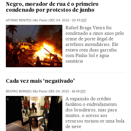
Negro, morador de rua é o primeiro
condenado por protestos de junho
AFONSO BENITES
|
São Paulo
|
DEC 04, 2013 - 20:45
EST
Rafael Braga Vieira foi
condenado a cinco anos pelo
crime de porte ilegal de
artefatos incendiários. Ele
estava com duas garrafas
com Pinho Sol e água
sanitária
Cada vez mais ‘negativado’
BEATRIZ BORGES
|
São Paulo
|
DEC 04, 2013 - 18:49
EST
A expansão do crédito
facilitou o endividamento
dos brasileiros, mas para
muitos, o acesso aos
recursos tornou-se uma bola
de neve