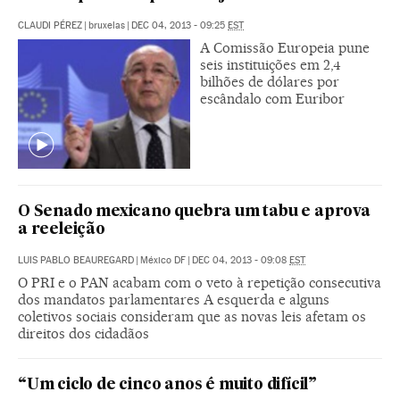
CLAUDI PÉREZ
|
bruxelas
|
DEC 04, 2013 - 09:25
EST
A Comissão Europeia pune
seis instituições em 2,4
bilhões de dólares por
escândalo com Euribor
O Senado mexicano quebra um tabu e aprova
a reeleição
LUIS PABLO BEAUREGARD
|
México DF
|
DEC 04, 2013 - 09:08
EST
O PRI e o PAN acabam com o veto à repetição consecutiva
dos mandatos parlamentares A esquerda e alguns
coletivos sociais consideram que as novas leis afetam os
direitos dos cidadãos
“Um ciclo de cinco anos é muito difícil”