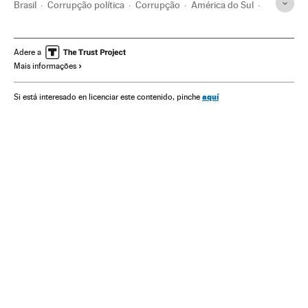
Brasil
Corrupção política
Corrupção
América do Sul
América Latina
Opinião pública
Delitos
América
Política
Sociedade
Justiça
Adere a
Mais informações
aquí
Si está interesado en licenciar este contenido, pinche