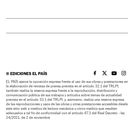
©
EDICIONES EL PAÍS
EL PAÍS BRASIL EN
EL PAÍS BRASI
EL PAÍS B
EL PA
EL PAÍS ejerce la oposición expresa frente al uso de sus obras y prestaciones en
la elaboración de revistas de prensa prevista en el artículo 32.1 del TRLPI;
también realiza la reserva expresa frente a la reproducción, distribución y
comunicación pública de sus trabajos y artículos sobre temas de actualidad
prevista en el artículo 33.1 del TRLPI; y, asimismo, realiza una reserva expresa
de las reproducciones y usos de las obras y otras prestaciones accesibles desde
este sitio web a medios de lectura mecánica u otros medios que resulten
adecuados a tal fin de conformidad con el artículo 67.3 del Real Decreto - ley
24/2021, de 2 de noviembre