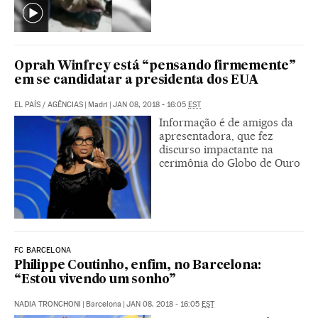
Oprah Winfrey está “pensando firmemente”
em se candidatar a presidenta dos EUA
EL PAÍS
/
AGÊNCIAS
|
Madri
|
JAN 08, 2018 - 16:05
EST
Informação é de amigos da
apresentadora, que fez
discurso impactante na
cerimônia do Globo de Ouro
FC BARCELONA
Philippe Coutinho, enfim, no Barcelona:
“Estou vivendo um sonho”
NADIA TRONCHONI
|
Barcelona
|
JAN 08, 2018 - 16:05
EST