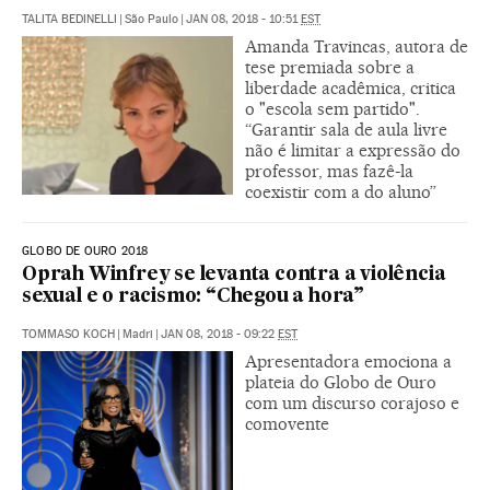
TALITA BEDINELLI
|
São Paulo
|
JAN 08, 2018 - 10:51
EST
Amanda Travincas, autora de
tese premiada sobre a
liberdade acadêmica, critica
o "escola sem partido".
“Garantir sala de aula livre
não é limitar a expressão do
professor, mas fazê-la
coexistir com a do aluno”
GLOBO DE OURO 2018
Oprah Winfrey se levanta contra a violência
sexual e o racismo: “Chegou a hora”
TOMMASO KOCH
|
Madri
|
JAN 08, 2018 - 09:22
EST
Apresentadora emociona a
plateia do Globo de Ouro
com um discurso corajoso e
comovente