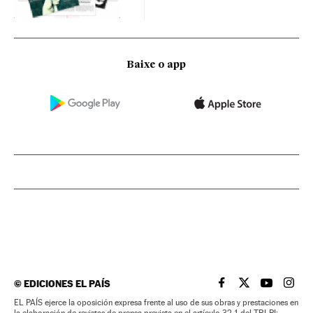
Baixe o app
©
EDICIONES EL PAÍS
EL PAÍS BRASIL EN
EL PAÍS BRASI
EL PAÍS B
EL PA
EL PAÍS ejerce la oposición expresa frente al uso de sus obras y prestaciones en