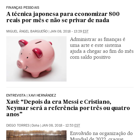
FINANÇAS PESSOAIS
A técnica japonesa para economizar 800
reais por mês e não se privar de nada
MIGUEL ÁNGEL BARGUEÑO
|
JAN 08, 2018 - 13:29
EST
Administrar as finanças é
uma arte e este sistema
ajuda a chegar ao fim do mês
com saldo positivo
ENTREVISTA | XAVI HERNÁNDEZ
Xavi: “Depois da era Messi e Cristiano,
Neymar será a referência por três ou quatro
anos”
DIEGO TORRES
|
Doha
|
JAN 08, 2018 - 12:53
EST
Envolvido na organização do
Mundial de 2022, craque