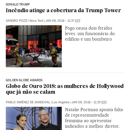
DONALD TRUMP
Incêndio atinge a cobertura da Trump Tower
SANDRO POZZI
|
Nova York
|
JAN 08, 2018 - 11:37
EST
Fogo causa dois feridos
leves: um funcionário do
edifício e um bombeiro
GOLDEN GLOBE AWARDS
Globo de Ouro 2018: as mulheres de Hollywood
que já não se calam
PABLO XIMÉNEZ DE SANDOVAL
|
Los Angeles
|
JAN 08, 2018 - 11:35
EST
Natalie Portman aponta falta
de representatividade
feminina ao apresentar
indicados a melhor diretor.