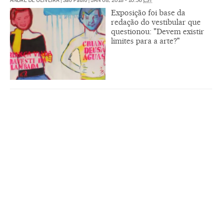
ANDRÉ DE OLIVEIRA
|
São Paulo
|
JAN 08, 2018 - 10:56
EST
Exposição foi base da
redação do vestibular que
questionou: "Devem existir
limites para a arte?"