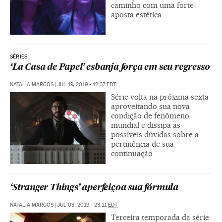
caminho com uma forte
aposta estética
SÉRIES
‘La Casa de Papel’ esbanja força em seu regresso
NATALIA MARCOS
|
JUL 19, 2019 - 12:37
EDT
Série volta na próxima sexta
aproveitando sua nova
condição de fenômeno
mundial e dissipa as
possíveis dúvidas sobre a
pertinência de sua
continuação
‘Stranger Things’ aperfeiçoa sua fórmula
NATALIA MARCOS
|
JUL 03, 2019 - 23:11
EDT
Terceira temporada da série