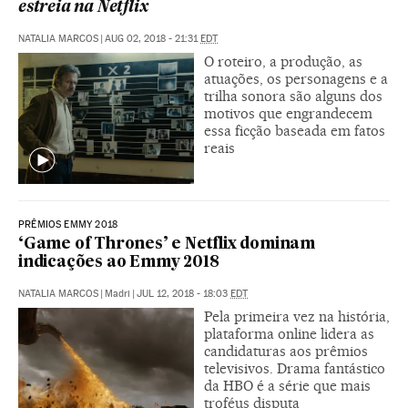
estreia na Netflix
NATALIA MARCOS
|
AUG 02, 2018 - 21:31
EDT
O roteiro, a produção, as
atuações, os personagens e a
trilha sonora são alguns dos
motivos que engrandecem
essa ficção baseada em fatos
reais
PRÊMIOS EMMY 2018
‘Game of Thrones’ e Netflix dominam
indicações ao Emmy 2018
NATALIA MARCOS
|
Madri
|
JUL 12, 2018 - 18:03
EDT
Pela primeira vez na história,
plataforma online lidera as
candidaturas aos prêmios
televisivos. Drama fantástico
da HBO é a série que mais
troféus disputa