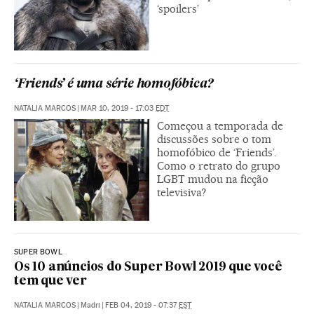
‘spoilers’
‘Friends’ é uma série homofóbica?
NATALIA MARCOS
|
MAR 10, 2019 - 17:03
EDT
Começou a temporada de
discussões sobre o tom
homofóbico de ‘Friends’.
Como o retrato do grupo
LGBT mudou na ficção
televisiva?
SUPER BOWL
Os 10 anúncios do Super Bowl 2019 que você
tem que ver
NATALIA MARCOS
|
Madri
|
FEB 04, 2019 - 07:37
EST