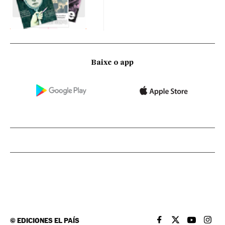
Baixe o app
©
EDICIONES EL PAÍS
EL PAÍS BRASIL EN
EL PAÍS BRASI
EL PAÍS B
EL PA