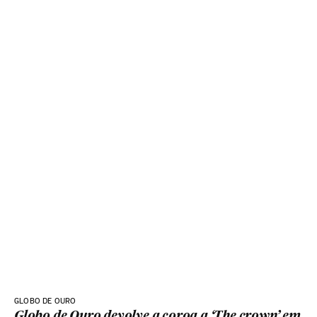
GLOBO DE OURO
Globo de Ouro devolve a coroa a ‘The crown’ em