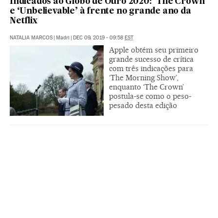
Indicados ao Globo de Ouro 2020: ‘The Crown’
e ‘Unbelievable’ à frente no grande ano da
Netflix
NATALIA MARCOS
|
Madri
|
DEC 09, 2019 - 09:58
EST
Apple obtém seu primeiro
grande sucesso de crítica
com três indicações para
‘The Morning Show’,
enquanto ‘The Crown’
postula-se como o peso-
pesado desta edição