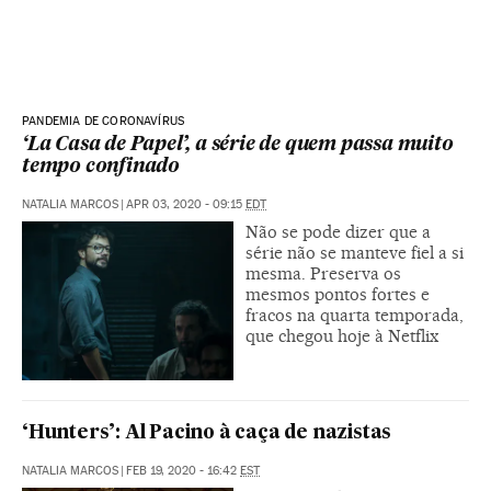
PANDEMIA DE CORONAVÍRUS
‘La Casa de Papel’, a série de quem passa muito
tempo confinado
NATALIA MARCOS
|
APR 03, 2020 - 09:15
EDT
Não se pode dizer que a
série não se manteve fiel a si
mesma. Preserva os
mesmos pontos fortes e
fracos na quarta temporada,
que chegou hoje à Netflix
‘Hunters’: Al Pacino à caça de nazistas
NATALIA MARCOS
|
FEB 19, 2020 - 16:42
EST