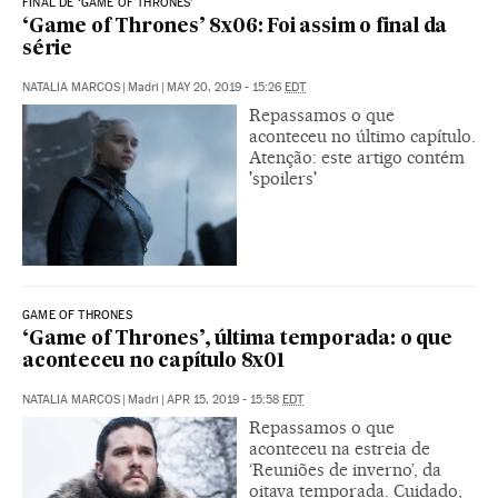
FINAL DE ‘GAME OF THRONES’
‘Game of Thrones’ 8x06: Foi assim o final da
série
NATALIA MARCOS
|
Madri
|
MAY 20, 2019 - 15:26
EDT
Repassamos o que
aconteceu no último capítulo.
Atenção: este artigo contém
'spoilers'
GAME OF THRONES
‘Game of Thrones’, última temporada: o que
aconteceu no capítulo 8x01
NATALIA MARCOS
|
Madri
|
APR 15, 2019 - 15:58
EDT
Repassamos o que
aconteceu na estreia de
‘Reuniões de inverno’, da
oitava temporada. Cuidado,