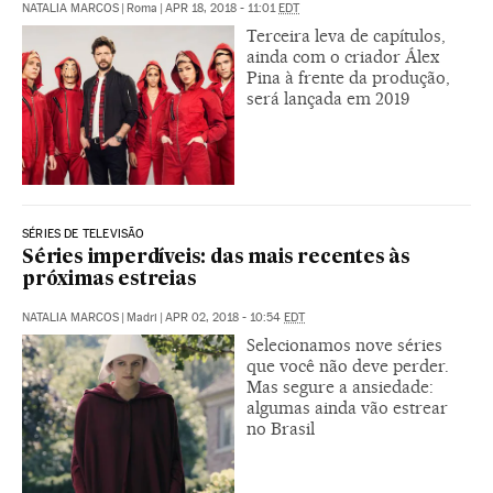
NATALIA MARCOS
|
Roma
|
APR 18, 2018 - 11:01
EDT
Terceira leva de capítulos,
ainda com o criador Álex
Pina à frente da produção,
será lançada em 2019
SÉRIES DE TELEVISÃO
Séries imperdíveis: das mais recentes às
próximas estreias
NATALIA MARCOS
|
Madri
|
APR 02, 2018 - 10:54
EDT
Selecionamos nove séries
que você não deve perder.
Mas segure a ansiedade:
algumas ainda vão estrear
no Brasil