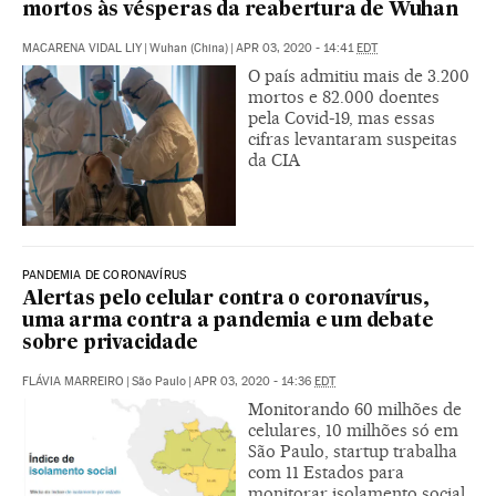
mortos às vésperas da reabertura de Wuhan
MACARENA VIDAL LIY
|
Wuhan (China)
|
APR 03, 2020 - 14:41
EDT
O país admitiu mais de 3.200
mortos e 82.000 doentes
pela Covid-19, mas essas
cifras levantaram suspeitas
da CIA
PANDEMIA DE CORONAVÍRUS
Alertas pelo celular contra o coronavírus,
uma arma contra a pandemia e um debate
sobre privacidade
FLÁVIA MARREIRO
|
São Paulo
|
APR 03, 2020 - 14:36
EDT
Monitorando 60 milhões de
celulares, 10 milhões só em
São Paulo, startup trabalha
com 11 Estados para
monitorar isolamento social