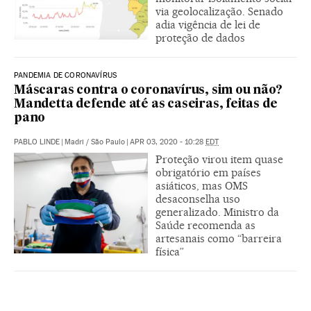
via geolocalização. Senado
adia vigência de lei de
proteção de dados
PANDEMIA DE CORONAVÍRUS
Máscaras contra o coronavírus, sim ou não?
Mandetta defende até as caseiras, feitas de
pano
PABLO LINDE
|
Madri / São Paulo
|
APR 03, 2020 - 10:28
EDT
Proteção virou item quase
obrigatório em países
asiáticos, mas OMS
desaconselha uso
generalizado. Ministro da
Saúde recomenda as
artesanais como “barreira
física”