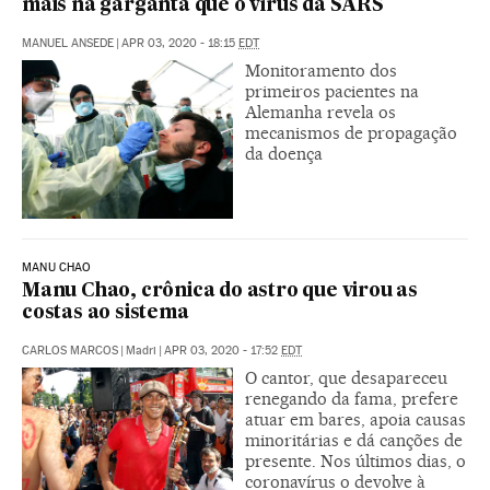
mais na garganta que o vírus da SARS
MANUEL ANSEDE
|
APR 03, 2020 - 18:15
EDT
Monitoramento dos
primeiros pacientes na
Alemanha revela os
mecanismos de propagação
da doença
MANU CHAO
Manu Chao, crônica do astro que virou as
costas ao sistema
CARLOS MARCOS
|
Madri
|
APR 03, 2020 - 17:52
EDT
O cantor, que desapareceu
renegando da fama, prefere
atuar em bares, apoia causas
minoritárias e dá canções de
presente. Nos últimos dias, o
coronavírus o devolve à