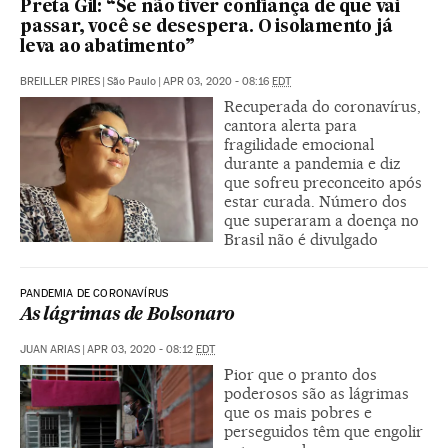
Preta Gil: “Se não tiver confiança de que vai
passar, você se desespera. O isolamento já
leva ao abatimento”
BREILLER PIRES
|
São Paulo
|
APR 03, 2020 - 08:16
EDT
Recuperada do coronavírus,
cantora alerta para
fragilidade emocional
durante a pandemia e diz
que sofreu preconceito após
estar curada. Número dos
que superaram a doença no
Brasil não é divulgado
PANDEMIA DE CORONAVÍRUS
As lágrimas de Bolsonaro
JUAN ARIAS
|
APR 03, 2020 - 08:12
EDT
Pior que o pranto dos
poderosos são as lágrimas
que os mais pobres e
perseguidos têm que engolir