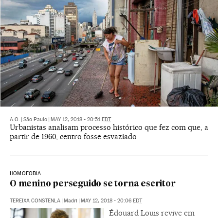
A.O.
|
São Paulo
|
MAY 12, 2018 - 20:51
EDT
Urbanistas analisam processo histórico que fez com que, a
partir de 1960, centro fosse esvaziado
HOMOFOBIA
O menino perseguido se torna escritor
TEREIXA CONSTENLA
|
Madri
|
MAY 12, 2018 - 20:06
EDT
Édouard Louis revive em