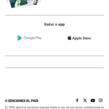
Baixe o app
©
EDICIONES EL PAÍS
EL PAÍS BRASIL EN
EL PAÍS BRASI
EL PAÍS B
EL PA
EL PAÍS ejerce la oposición expresa frente al uso de sus obras y prestaciones en