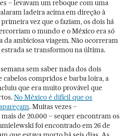
tes – levavam um reboque com uma
dalaram ladeira acima em direção à
a primeira vez que o faziam, os dois há
rcorriam o mundo e o México era só
a da ambiciosa viagem. Não ocorreram
 estrada se transformou na última.
 semana sem saber nada dos dois
e cabelos compridos e barba loira, a
cluiu que era muito provável que
rtos.
No México é difícil que os
 apareçam
. Muitas vezes –
mais de 20.000 – sequer encontram os
hmielewski foi encontrado em 26 de
ram que estava morto há seis dias. As