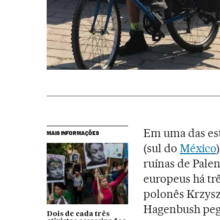
Em uma das es
MAIS INFORMAÇÕES
(sul do
México
ruínas de Palen
europeus há trê
polonês Krzysz
Hagenbush pe
Dois de cada três