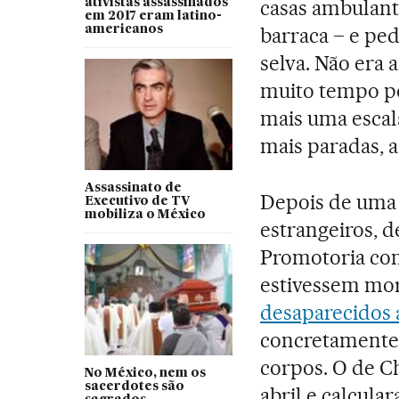
casas ambulan
ativistas assassinados
em 2017 eram latino-
americanos
barraca – e pe
selva. Não era 
muito tempo pe
mais uma escal
mais paradas, a
Assassinato de
Depois de uma
Executivo de TV
mobiliza o México
estrangeiros, d
Promotoria con
estivessem mo
desaparecidos
concretamente 
corpos. O de C
No México, nem os
sacerdotes são
abril e calcula