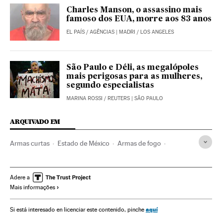
Charles Manson, o assassino mais
famoso dos EUA, morre aos 83 anos
EL PAÍS
/
AGÊNCIAS
| MADRI / LOS ANGELES
São Paulo e Déli, as megalópoles
mais perigosas para as mulheres,
segundo especialistas
MARINA ROSSI
/
REUTERS
| SÃO PAULO
ARQUIVADO EM
Armas curtas
Estado de México
Armas de fogo
Armamento
Defesa
Violencia en México
México
América do Norte
Violência
América Latina
América
Adere a
Mais informações
Acontecimentos
Problemas sociais
Sociedade
aquí
Si está interesado en licenciar este contenido, pinche