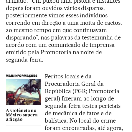
armado. “Um puxou uma pistola e instantes
depois foram ouvidos vários disparos,
posteriormente vimos esses indivíduos
correndo em direção a uma moita de cactos,
ao mesmo tempo em que continuavam
disparando”, nas palavras da testemunha de
acordo com um comunicado de imprensa
emitido pela Promotoria na noite de
segunda-feira.
Peritos locais e da
MAIS INFORMAÇÕES
Procuradoria Geral da
República (PGR; Promotoria
geral) fizeram ao longo de
segunda-feira testes periciais
A violência no
de mecânica de fatos e de
México supera
balística. No local do crime
a ficção
foram encontradas, até agora,