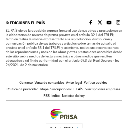
©
EDICIONES EL PAÍS
EL PAÍS BRASIL EN
EL PAÍS BRASI
EL PAÍS B
EL PA
EL PAÍS ejerce la oposición expresa frente al uso de sus obras y prestaciones en
la elaboración de revistas de prensa prevista en el artículo 32.1 del TRLPI;
también realiza la reserva expresa frente a la reproducción, distribución y
comunicación pública de sus trabajos y artículos sobre temas de actualidad
prevista en el artículo 33.1 del TRLPI; y, asimismo, realiza una reserva expresa
de las reproducciones y usos de las obras y otras prestaciones accesibles desde
este sitio web a medios de lectura mecánica u otros medios que resulten
adecuados a tal fin de conformidad con el artículo 67.3 del Real Decreto - ley
24/2021, de 2 de noviembre
Contacto
Venta de contenidos
Aviso legal
Política cookies
Política de privacidad
Mapa
Suscripciones EL PAÍS
Suscripciones empresas
RSS
Índice
Noticias de hoy