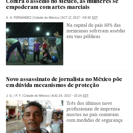
Contra o assédio no México, as mulheres se
empoderam com artes marciais
A. A. FERNÁNDEZ
|
Cidade do México
|
OCT 17, 2017 - 09:30
EDT
Na capital do país 50% das
mexicanas sofreram assédio
em vias públicas
Novo assassinato de jornalista no México põe
em dúvida mecanismos de proteção
J. G.
/
P. F.
|
Cidade do México
|
AUG 24, 2017 - 15:24
EDT
Três dos últimos nove
profissionais de imprensa
mortos no país contavam
com medidas de segurança