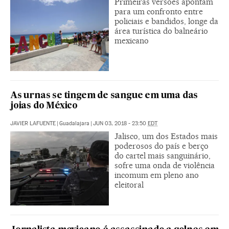
Primeiras versões apontam
para um confronto entre
policiais e bandidos, longe da
área turística do balneário
mexicano
As urnas se tingem de sangue em uma das
joias do México
JAVIER LAFUENTE
|
Guadalajara
|
JUN 03, 2018 - 23:50
EDT
Jalisco, um dos Estados mais
poderosos do país e berço
do cartel mais sanguinário,
sofre uma onda de violência
incomum em pleno ano
eleitoral