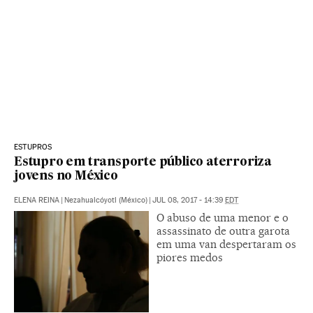
ESTUPROS
Estupro em transporte público aterroriza
jovens no México
ELENA REINA
|
Nezahualcóyotl (México)
|
JUL 08, 2017 - 14:39
EDT
O abuso de uma menor e o
assassinato de outra garota
em uma van despertaram os
piores medos