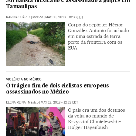
Jornalista mexicano é assassinado a golpes em
Tamaulipas
KARINA SUÁREZ
|
México
|
MAY 30, 2018 - 18:33
EDT
Corpo do repórter Héctor
González Antonio foi achado
em uma estrada de terra
perto da fronteira com os
EUA
VIOLÊNCIA NO MÉXICO
O trágico fim de dois ciclistas europeus
assassinados no México
ELENA REINA
|
México
|
MAY 12, 2018 - 12:22
EDT
O país era um dos destinos
da volta ao mundo de
Krzysztof Chmielewski e
Holger Hagenbush