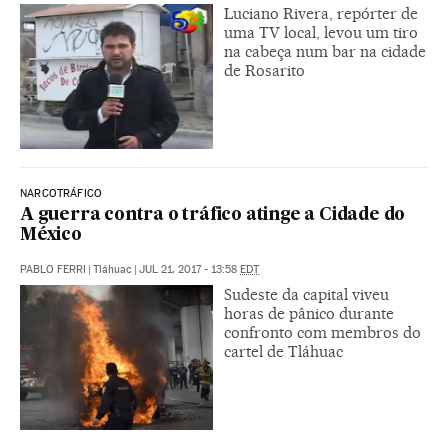
Luciano Rivera, repórter de
uma TV local, levou um tiro
na cabeça num bar na cidade
de Rosarito
NARCOTRÁFICO
A guerra contra o tráfico atinge a Cidade do
México
PABLO FERRI
|
Tláhuac
|
JUL 21, 2017 - 13:58
EDT
Sudeste da capital viveu
horas de pânico durante
confronto com membros do
cartel de Tláhuac