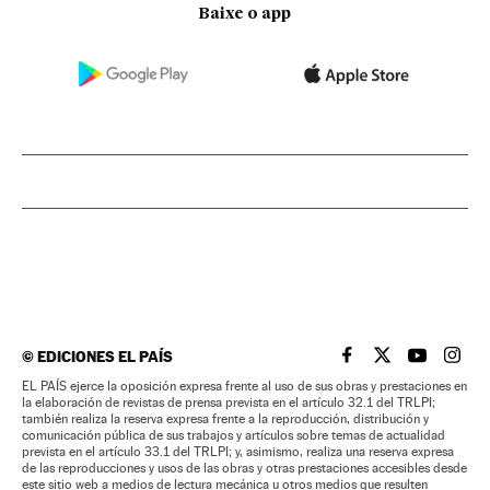
Baixe o app
©
EDICIONES EL PAÍS
EL PAÍS BRASIL EN
EL PAÍS BRASI
EL PAÍS B
EL PA
EL PAÍS ejerce la oposición expresa frente al uso de sus obras y prestaciones en
la elaboración de revistas de prensa prevista en el artículo 32.1 del TRLPI;
también realiza la reserva expresa frente a la reproducción, distribución y
comunicación pública de sus trabajos y artículos sobre temas de actualidad
prevista en el artículo 33.1 del TRLPI; y, asimismo, realiza una reserva expresa
de las reproducciones y usos de las obras y otras prestaciones accesibles desde
este sitio web a medios de lectura mecánica u otros medios que resulten