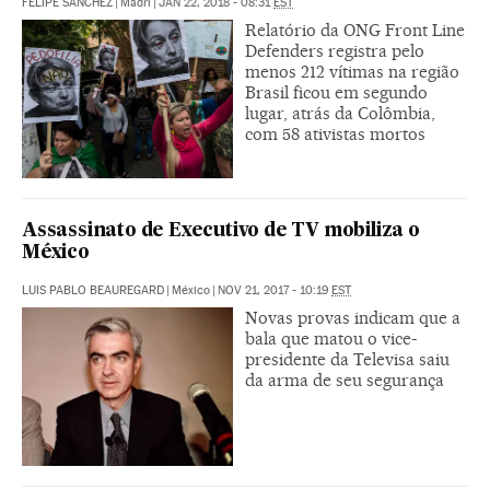
FELIPE SÁNCHEZ
|
Madri
|
JAN 22, 2018 - 08:31
EST
Relatório da ONG Front Line
Defenders registra pelo
menos 212 vítimas na região
Brasil ficou em segundo
lugar, atrás da Colômbia,
com 58 ativistas mortos
Assassinato de Executivo de TV mobiliza o
México
LUIS PABLO BEAUREGARD
|
México
|
NOV 21, 2017 - 10:19
EST
Novas provas indicam que a
bala que matou o vice-
presidente da Televisa saiu
da arma de seu segurança