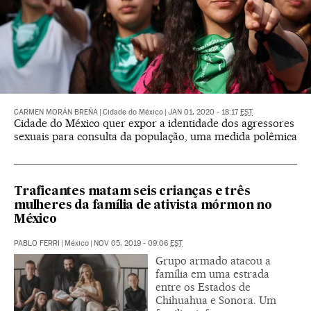
CARMEN MORÁN BREÑA
|
Cidade do México
|
JAN 01, 2020 - 18:17
EST
Cidade do México quer expor a identidade dos agressores
sexuais para consulta da população, uma medida polêmica
Traficantes matam seis crianças e três
mulheres da família de ativista mórmon no
México
PABLO FERRI
|
México
|
NOV 05, 2019 - 09:06
EST
Grupo armado atacou a
família em uma estrada
entre os Estados de
Chihuahua e Sonora. Um