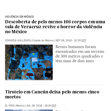
VIOLÊNCIA EM MÉXICO
Descoberta de pelo menos 166 corpos em uma
vala de Veracruz revive o horror da violência
no México
ZORAYDA GALLEGOS
|
Cidade do México
|
SEP 08, 2018 - 10:35
EDT
Restos humanos foram
encontrados em um terreno
de 300 metros quadrados e
têm mais de dois anos
Tiroteio em Cancún deixa pelo menos cinco
mortos
EL PAÍS
|
México
|
JUL 28, 2018 - 19:16
EDT