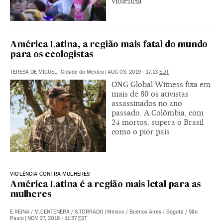
violência
América Latina, a região mais fatal do mundo
para os ecologistas
TERESA DE MIGUEL
|
Cidade do México
|
AUG 03, 2019 - 17:13
EDT
ONG Global Witness fixa em
mais de 80 os ativistas
assassinados no ano
passado. A Colômbia, com
24 mortos, supera o Brasil
como o pior país
VIOLÊNCIA CONTRA MULHERES
América Latina é a região mais letal para as
mulheres
E.REINA
/
M.CENTENERA
/
S.TORRADO
|
México / Buenos Aires / Bogotá / São
Paulo
|
NOV 27, 2018 - 11:37
EST