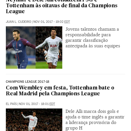
Neymar e Dele Alli conduzem PSG e
Tottenham às oitavas de final da Champions
League
JUAN L. CUDEIRO
|
NOV 01, 2017 - 19:02
EDT
Jovens talentos chamam a
responsabilidade para
garantir classificação
antecipada às suas equipes
CHAMPIONS LEAGUE 2017-18
Com Wembley em festa, Tottenham bate o
Real Madrid pela Champions League
EL PAÍS
|
NOV 01, 2017 - 18:01
EDT
Dele Alli marca dois gols e
ajuda o time inglês a garantir
a liderança provisória do
grupo H