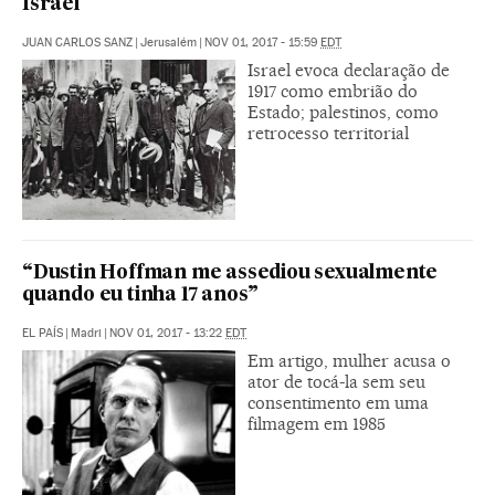
Israel
JUAN CARLOS SANZ
|
Jerusalém
|
NOV 01, 2017 - 15:59
EDT
Israel evoca declaração de
1917 como embrião do
Estado; palestinos, como
retrocesso territorial
“Dustin Hoffman me assediou sexualmente
quando eu tinha 17 anos”
EL PAÍS
|
Madri
|
NOV 01, 2017 - 13:22
EDT
Em artigo, mulher acusa o
ator de tocá-la sem seu
consentimento em uma
filmagem em 1985