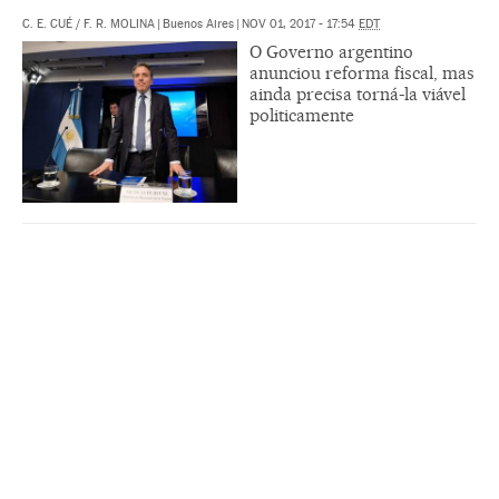
C. E. CUÉ
/
F. R. MOLINA
|
Buenos Aires
|
NOV 01, 2017 - 17:54
EDT
O Governo argentino
anunciou reforma fiscal, mas
ainda precisa torná-la viável
politicamente