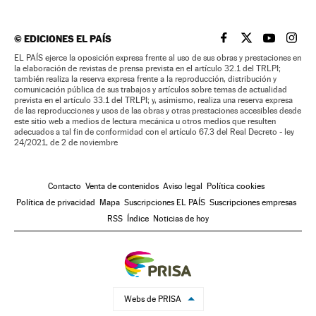
©
EDICIONES EL PAÍS
EL PAÍS BRASIL EN
EL PAÍS BRASI
EL PAÍS B
EL PA
EL PAÍS ejerce la oposición expresa frente al uso de sus obras y prestaciones en
la elaboración de revistas de prensa prevista en el artículo 32.1 del TRLPI;
también realiza la reserva expresa frente a la reproducción, distribución y
comunicación pública de sus trabajos y artículos sobre temas de actualidad
prevista en el artículo 33.1 del TRLPI; y, asimismo, realiza una reserva expresa
de las reproducciones y usos de las obras y otras prestaciones accesibles desde
este sitio web a medios de lectura mecánica u otros medios que resulten
adecuados a tal fin de conformidad con el artículo 67.3 del Real Decreto - ley
24/2021, de 2 de noviembre
Contacto
Venta de contenidos
Aviso legal
Política cookies
Política de privacidad
Mapa
Suscripciones EL PAÍS
Suscripciones empresas
RSS
Índice
Noticias de hoy
Webs de PRISA