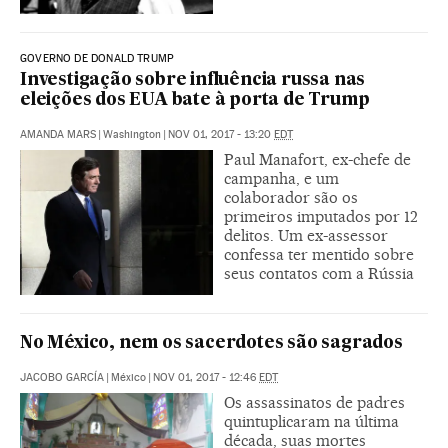
GOVERNO DE DONALD TRUMP
Investigação sobre influência russa nas
eleições dos EUA bate à porta de Trump
AMANDA MARS
|
Washington
|
NOV 01, 2017 - 13:20
EDT
Paul Manafort, ex-chefe de
campanha, e um
colaborador são os
primeiros imputados por 12
delitos. Um ex-assessor
confessa ter mentido sobre
seus contatos com a Rússia
No México, nem os sacerdotes são sagrados
JACOBO GARCÍA
|
México
|
NOV 01, 2017 - 12:46
EDT
Os assassinatos de padres
quintuplicaram na última
década, suas mortes