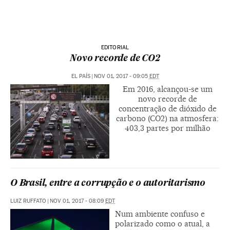
EDITORIAL
Novo recorde de CO2
EL PAÍS
|
NOV 01, 2017 - 09:05
EDT
Em 2016, alcançou-se um
novo recorde de
concentração de dióxido de
carbono (CO2) na atmosfera:
403,3 partes por milhão
O Brasil, entre a corrupção e o autoritarismo
LUIZ RUFFATO
|
NOV 01, 2017 - 08:09
EDT
Num ambiente confuso e
polarizado como o atual, a