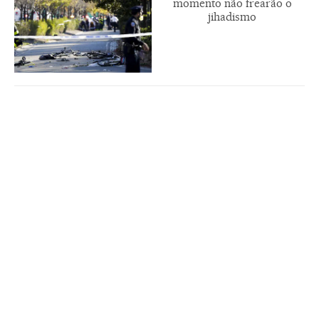
momento não frearão o
jihadismo