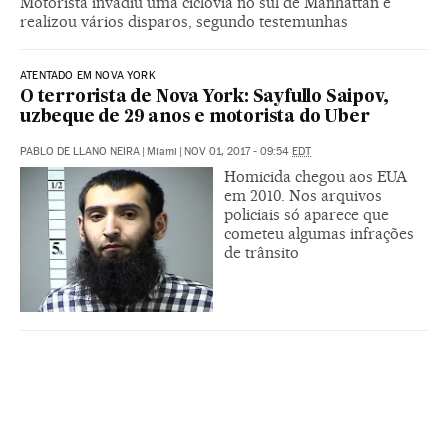
Motorista invadiu uma ciclovia no sul de Manhattan e
realizou vários disparos, segundo testemunhas
ATENTADO EM NOVA YORK
O terrorista de Nova York: Sayfullo Saipov,
uzbeque de 29 anos e motorista do Uber
PABLO DE LLANO NEIRA
|
Miami
|
NOV 01, 2017 - 09:54
EDT
Homicida chegou aos EUA
em 2010. Nos arquivos
policiais só aparece que
cometeu algumas infrações
de trânsito