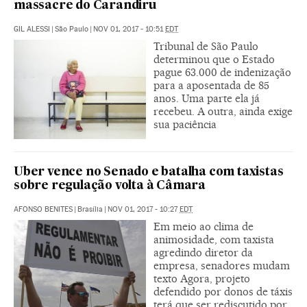
massacre do Carandiru
GIL ALESSI
|
São Paulo
|
NOV 01, 2017 - 10:51
EDT
Tribunal de São Paulo
determinou que o Estado
pague 63.000 de indenização
para a aposentada de 85
anos. Uma parte ela já
recebeu. A outra, ainda exige
sua paciência
Uber vence no Senado e batalha com taxistas
sobre regulação volta à Câmara
AFONSO BENITES
|
Brasília
|
NOV 01, 2017 - 10:27
EDT
Em meio ao clima de
animosidade, com taxista
agredindo diretor da
empresa, senadores mudam
texto Agora, projeto
defendido por donos de táxis
terá que ser rediscutido por