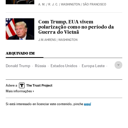
A. M.
/
R. J. C.
| WASHINGTON / SÃO FRANCISCO
Com Trump, EUA vivem
polarização como no período da
Guerra do Vietnã
J.M.AHRENS
| WASHINGTON
ARQUIVADO EM
Donald Trump
Rússia
Estados Unidos
Europa Leste
América do Norte
América
Europa
Robert S. Mueller
Jared Kushner
Paul Manafort
Adere a
Mais informações
aquí
Si está interesado en licenciar este contenido, pinche