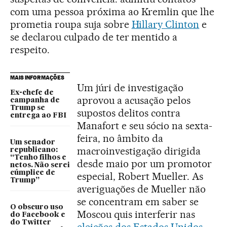
com uma pessoa próxima ao Kremlin que lhe
prometia roupa suja sobre
Hillary Clinton
e
se declarou culpado de ter mentido a
respeito.
MAIS INFORMAÇÕES
Um júri de investigação
Ex-chefe de
aprovou a acusação pelos
campanha de
Trump se
supostos delitos contra
entrega ao FBI
Manafort e seu sócio na sexta-
feira, no âmbito da
Um senador
macroinvestigação dirigida
republicano:
“Tenho filhos e
desde maio por um promotor
netos. Não serei
cúmplice de
especial, Robert Mueller. As
Trump”
averiguações de Mueller não
se concentram em saber se
O obscuro uso
Moscou quis interferir nas
do Facebook e
do Twitter
eleições dos Estados Unidos