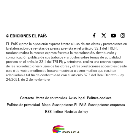
©
EDICIONES EL PAÍS
EL PAÍS BRASIL EN
EL PAÍS BRASI
EL PAÍS B
EL PA
EL PAÍS ejerce la oposición expresa frente al uso de sus obras y prestaciones en
la elaboración de revistas de prensa prevista en el artículo 32.1 del TRLPI;
también realiza la reserva expresa frente a la reproducción, distribución y
comunicación pública de sus trabajos y artículos sobre temas de actualidad
prevista en el artículo 33.1 del TRLPI; y, asimismo, realiza una reserva expresa
de las reproducciones y usos de las obras y otras prestaciones accesibles desde
este sitio web a medios de lectura mecánica u otros medios que resulten
adecuados a tal fin de conformidad con el artículo 67.3 del Real Decreto - ley
24/2021, de 2 de noviembre
Contacto
Venta de contenidos
Aviso legal
Política cookies
Política de privacidad
Mapa
Suscripciones EL PAÍS
Suscripciones empresas
RSS
Índice
Noticias de hoy