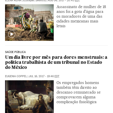
ELENA REINA
|
Ecatepec (México)
|
AUG 06, 2017 - 20:45
EDT
Assassinato de mulher de 18
anos foi a gota d'água para
os moradores de uma das
cidades mexicanas mais
letais
SAÚDE PÚBLICA
Um dia livre por mês para dores menstruais: a
política trabalhista de um tribunal no Estado
do México
EUGENIA COPPEL
|
JUL 16, 2017 - 19:46
EDT
Os empregados homens
também têm direito ao
descanso remunerado se
comprovarem alguma
complicação fisiológica