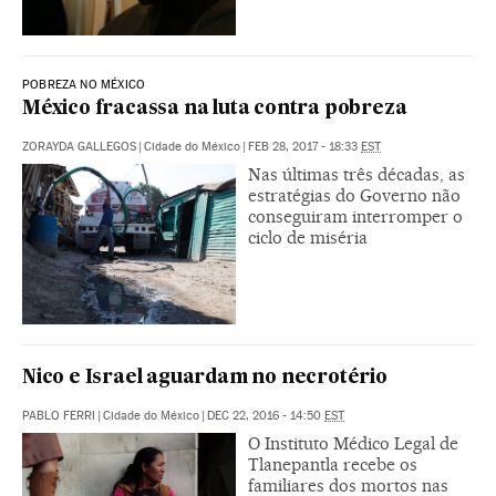
POBREZA NO MÉXICO
México fracassa na luta contra pobreza
ZORAYDA GALLEGOS
|
Cidade do México
|
FEB 28, 2017 - 18:33
EST
Nas últimas três décadas, as
estratégias do Governo não
conseguiram interromper o
ciclo de miséria
Nico e Israel aguardam no necrotério
PABLO FERRI
|
Cidade do México
|
DEC 22, 2016 - 14:50
EST
O Instituto Médico Legal de
Tlanepantla recebe os
familiares dos mortos nas