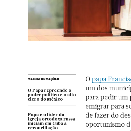
O
papa Francis
MAIS INFORMAÇÕES
um dos municíp
O Papa repreende o
poder político e o alto
para pedir um 
clero do México
emigrar para so
de fazer do de
Papa e o líder da
igreja ortodoxa russa
oportunismo de
iniciam em Cuba a
reconciliação