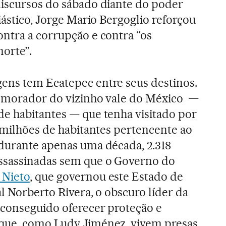
discursos do sábado diante do poder
siástico, Jorge Mario Bergoglio reforçou
ontra a corrupção e contra “os
morte”.
ens tem Ecatepec entre seus destinos.
m morador do vizinho vale do México —
e habitantes — que tenha visitado por
6 milhões de habitantes pertencente ao
durante apenas uma década, 2.318
ssassinadas sem que o Governo do
 Nieto
, que governou este Estado de
l Norberto Rivera, o obscuro líder da
 conseguido oferecer proteção e
que, como Ludy Jiménez, vivem presas