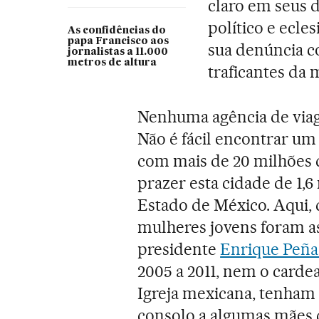
claro em seus 
político e ecle
As confidências do
papa Francisco aos
sua denúncia c
jornalistas a 11.000
metros de altura
traficantes da 
Nenhuma agência de viag
Não é fácil encontrar u
com mais de 20 milhões d
prazer esta cidade de 1,
Estado de México. Aqui, 
mulheres jovens foram a
presidente
Enrique Peña
2005 a 2011, nem o cardea
Igreja mexicana, tenham
consolo a algumas mães 