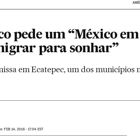
AMÉ
co pede um “México em 
migrar para sonhar”
issa em Ecatepec, um dos municípios m
do:
FEB
14, 2016 - 17:04
EST