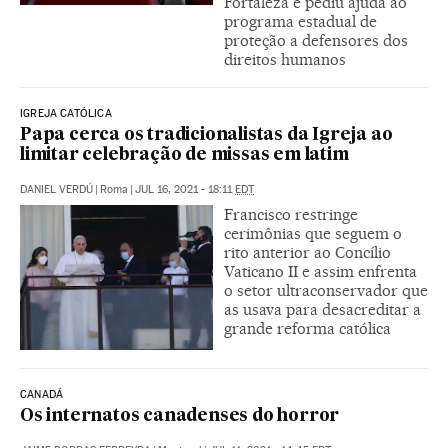
Fortaleza e pediu ajuda ao
programa estadual de
proteção a defensores dos
direitos humanos
IGREJA CATÓLICA
Papa cerca os tradicionalistas da Igreja ao
limitar celebração de missas em latim
DANIEL VERDÚ
|
Roma
|
JUL 16, 2021 - 18:11
EDT
Francisco restringe
cerimônias que seguem o
rito anterior ao Concílio
Vaticano II e assim enfrenta
o setor ultraconservador que
as usava para desacreditar a
grande reforma católica
CANADÁ
Os internatos canadenses do horror