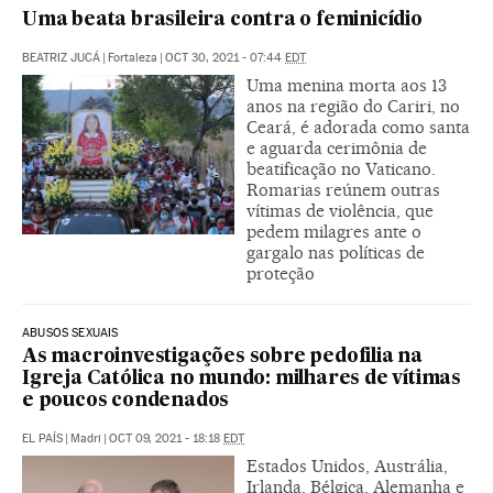
Uma beata brasileira contra o feminicídio
BEATRIZ JUCÁ
|
Fortaleza
|
OCT 30, 2021 - 07:44
EDT
Uma menina morta aos 13
anos na região do Cariri, no
Ceará, é adorada como santa
e aguarda cerimônia de
beatificação no Vaticano.
Romarias reúnem outras
vítimas de violência, que
pedem milagres ante o
gargalo nas políticas de
proteção
ABUSOS SEXUAIS
As macroinvestigações sobre pedofilia na
Igreja Católica no mundo: milhares de vítimas
e poucos condenados
EL PAÍS
|
Madri
|
OCT 09, 2021 - 18:18
EDT
Estados Unidos, Austrália,
Irlanda, Bélgica, Alemanha e