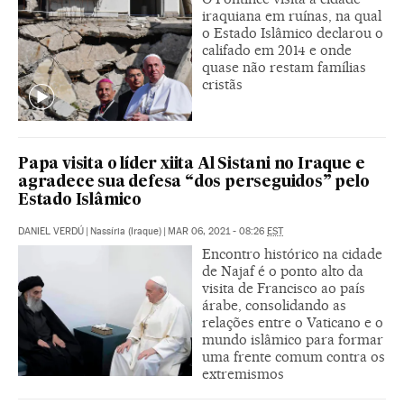
iraquiana em ruínas, na qual
o Estado Islâmico declarou o
califado em 2014 e onde
quase não restam famílias
cristãs
Papa visita o líder xiita Al Sistani no Iraque e
agradece sua defesa “dos perseguidos” pelo
Estado Islâmico
DANIEL VERDÚ
|
Nassíria (Iraque)
|
MAR 06, 2021 - 08:26
EST
Encontro histórico na cidade
de Najaf é o ponto alto da
visita de Francisco ao país
árabe, consolidando as
relações entre o Vaticano e o
mundo islâmico para formar
uma frente comum contra os
extremismos