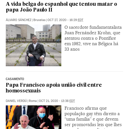
A vida belga do espanhol que tentou matar o
papa João Paulo II
ÁLVARO SÁNCHEZ
|
Bruxelas
|
OCT 27, 2020 - 16:29
EDT
O sacerdote fundamentalista
Juan Fernández Krohn, que
atentou contra o Pontífice
em 1982, vive na Bélgica há
33 anos
CASAMENTO
Papa Francisco apoia união civil entre
homossexuais
DANIEL VERDÚ
|
Roma
|
OCT 21, 2020 - 13:38
EDT
Francisco afirma que
população gay têm direito a
“uma família” e que devem
ser promovidas leis que lhes