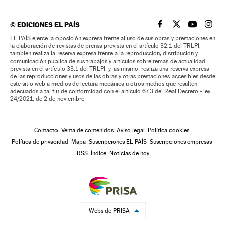
©
EDICIONES EL PAÍS
EL PAÍS BRASIL EN
EL PAÍS BRASI
EL PAÍS B
EL PA
EL PAÍS ejerce la oposición expresa frente al uso de sus obras y prestaciones en
la elaboración de revistas de prensa prevista en el artículo 32.1 del TRLPI;
también realiza la reserva expresa frente a la reproducción, distribución y
comunicación pública de sus trabajos y artículos sobre temas de actualidad
prevista en el artículo 33.1 del TRLPI; y, asimismo, realiza una reserva expresa
de las reproducciones y usos de las obras y otras prestaciones accesibles desde
este sitio web a medios de lectura mecánica u otros medios que resulten
adecuados a tal fin de conformidad con el artículo 67.3 del Real Decreto - ley
24/2021, de 2 de noviembre
Contacto
Venta de contenidos
Aviso legal
Política cookies
Política de privacidad
Mapa
Suscripciones EL PAÍS
Suscripciones empresas
RSS
Índice
Noticias de hoy
Webs de PRISA