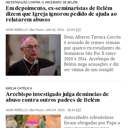
INVESTIGAÇÃO CONTRA O ARCEBISPO DE BELÉM
Em depoimento, ex-seminaristas de Belém
dizem que Igreja ignorou pedido de ajuda ao
relatarem abusos
AIURI REBELLO
|
São Paulo
|
JAN 10, 2021 - 12:04
EST
Dom Alberto Taveira Corrêa
é acusado de crimes sexuais
por quatro ex-estudantes do
Seminário São Pio X entre
2010 e 2014. Arcebispo de
Belém nega acusações e diz
ser vítima de um complô
IGREJA CATÓLICA
Arcebispo investigado julga denúncias de
abuso contra outros padres de Belém
AIURI REBELLO
|
São Paulo
|
JAN 04, 2021 - 18:34
EST
Autoridades eclesiásticas
foram obrigadas por Papa a