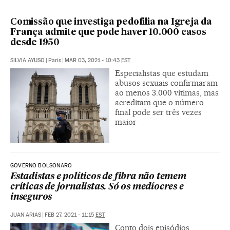
Comissão que investiga pedofilia na Igreja da
França admite que pode haver 10.000 casos
desde 1950
SILVIA AYUSO
|
Paris
|
MAR 03, 2021 - 10:43
EST
Especialistas que estudam
abusos sexuais confirmaram
ao menos 3.000 vítimas, mas
acreditam que o número
final pode ser três vezes
maior
GOVERNO BOLSONARO
Estadistas e políticos de fibra não temem
críticas de jornalistas. Só os medíocres e
inseguros
JUAN ARIAS
|
FEB 27, 2021 - 11:15
EST
Conto dois episódios