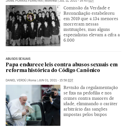
JAIME PORRAS FERREYRA
|
Montreal
|
JUL 11, 2021 - 14:45
EDT
Comissão da Verdade e
Reconciliação estabeleceu
em 2019 que 4.134 menores
morreram nessas
instituições, mas alguns
especialistas elevam a cifra a
6.000
ABUSOS SEXUAIS
Papa endurece leis contra abusos sexuais em
reforma histórica do Código Canônico
DANIEL VERDÚ
|
Roma
|
JUN 01, 2021 - 15:58
EDT
Revisão da regulamentação
se fixa na pedofilia e nos
crimes contra maiores de
idade, eliminando o caráter
arbitrário das sanções
impostas pelos bispos