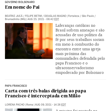
GOVERNO BOLSONARO
Em nome do Pai
BEATRIZ JUCÁ
/
FELIPE BETIM
/
DOUGLAS MAGNO
|
Fortaleza / São Paulo /
Brumadinho (MG)
|
AUG 23, 2021 - 06:42
EDT
Lideranças católicas no
Brasil sofrem ameaças e são
acusadas de uso político da
fé por seus trabalhos sociais
em meio à combustão do
encontro entre uma igreja
mais próxima das
comunidades defendida pelo
papa Francisco e o
ultraconservadorismo
empoderado por Bolsonaro
PAPA FRANCISCO
Carta com três balas dirigida ao papa
Francisco é interceptada em Milão
LORENA PACHO
|
Roma
|
AUG 09, 2021 - 14:26
EDT
A missiva foi postada na