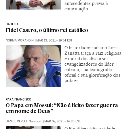
antecedentes prévia à
contratação
BABELIA
Fidel Castro, o último rei católico
NORMA MORANDINI
|
MAR 13, 2021 - 19:34
EST
O historiador italiano Loris
Zanatta traça a raiz religiosa
e moral dos discursos
evangelizadores do líder
cubano, sua iconografia
oficial e sua glorificação dos
pobres
PAPA FRANCISCO
O Papa em Mossul: “Não é lícito fazer guerra
em nome de Deus”
DANIEL VERDÚ
|
Qaraqosh
|
MAR 07, 2021 - 14:20
EST
O Pontífice visita a cidade