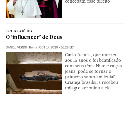
concedam esse direito
IGREJA CATÓLICA
O ‘influencer’ de Deus
DANIEL VERDÚ
|
Roma
|
OCT 17, 2020 - 16:28
EDT
Carlo Acutis , que morreu
aos 15 anos e foi beatificado
com seus tênis Nike e calças
jeans, pode se tornar o
primeiro santo ‘millenial’.
Criança brasileira recebeu
milagre atribuído a ele