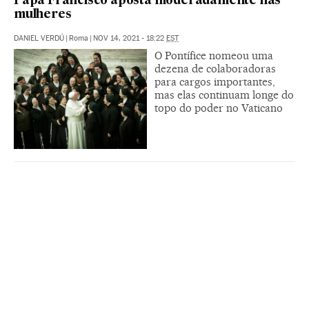
Papa Francisco aposta moderadamente nas
mulheres
DANIEL VERDÚ
|
Roma
|
NOV 14, 2021 - 18:22
EST
O Pontífice nomeou uma
dezena de colaboradoras
para cargos importantes,
mas elas continuam longe do
topo do poder no Vaticano