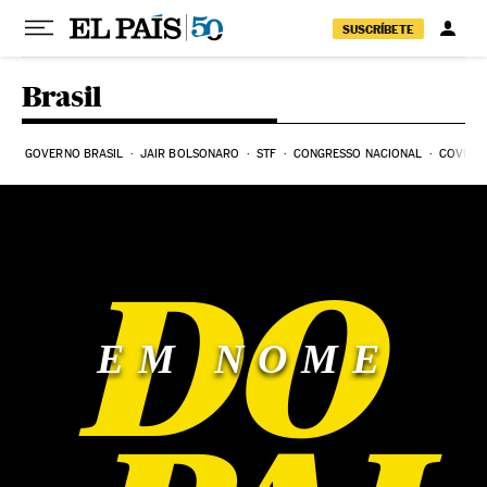
Pular para o conteúdo
SUSCRÍBETE
Brasil
GOVERNO BRASIL
JAIR BOLSONARO
STF
CONGRESSO NACIONAL
COVID-1
DO
EM NOME