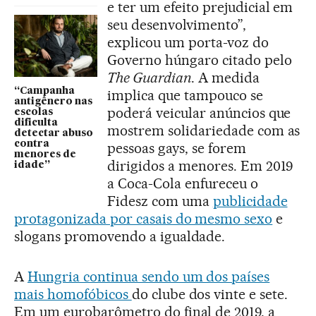
e ter um efeito prejudicial em
seu desenvolvimento”,
explicou um porta-voz do
Governo húngaro citado pelo
The Guardian
. A medida
“Campanha
implica que tampouco se
antigênero nas
poderá veicular anúncios que
escolas
dificulta
mostrem solidariedade com as
detectar abuso
contra
pessoas gays, se forem
menores de
dirigidos a menores. Em 2019
idade”
a Coca-Cola enfureceu o
Fidesz com uma
publicidade
protagonizada por casais do mesmo sexo
e
slogans promovendo a igualdade.
A
Hungria continua sendo um dos países
mais homofóbicos
do clube dos vinte e sete.
Em um eurobarômetro do final de 2019, a