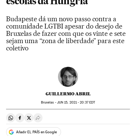
escolas da Hungria
Budapeste dá um novo passo contra a
comunidade LGTBI apesar do desejo de
Bruxelas de fazer com que os vinte e sete
sejam uma “zona de liberdade” para este
coletivo
GUILLERMO ABRIL
Bruxelas -
JUN
15, 2021 - 20:37
EDT
Compartir en Whatsapp
Compartir en Facebook
Compartir en Twitter
Desplegar Redes Sociales
Añadir EL PAÍS en Google