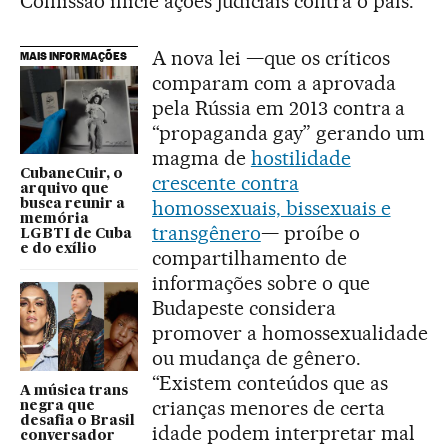
Comissão inicie ações judiciais contra o país.
A nova lei —que os críticos
MAIS INFORMAÇÕES
comparam com a aprovada
pela Rússia em 2013 contra a
“propaganda gay” gerando um
magma de
hostilidade
CubaneCuir, o
crescente contra
arquivo que
homossexuais, bissexuais e
busca reunir a
memória
transgênero
— proíbe o
LGBTI de Cuba
e do exílio
compartilhamento de
informações sobre o que
Budapeste considera
promover a homossexualidade
ou mudança de gênero.
“Existem conteúdos que as
A música trans
crianças menores de certa
negra que
desafia o Brasil
idade podem interpretar mal
conversador