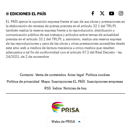
©
EDICIONES EL PAÍS
EL PAÍS BRASIL EN
EL PAÍS BRASI
EL PAÍS B
EL PA
EL PAÍS ejerce la oposición expresa frente al uso de sus obras y prestaciones en
la elaboración de revistas de prensa prevista en el artículo 32.1 del TRLPI;
también realiza la reserva expresa frente a la reproducción, distribución y
comunicación pública de sus trabajos y artículos sobre temas de actualidad
prevista en el artículo 33.1 del TRLPI; y, asimismo, realiza una reserva expresa
de las reproducciones y usos de las obras y otras prestaciones accesibles desde
este sitio web a medios de lectura mecánica u otros medios que resulten
adecuados a tal fin de conformidad con el artículo 67.3 del Real Decreto - ley
24/2021, de 2 de noviembre
Contacto
Venta de contenidos
Aviso legal
Política cookies
Política de privacidad
Mapa
Suscripciones EL PAÍS
Suscripciones empresas
RSS
Índice
Noticias de hoy
Webs de PRISA