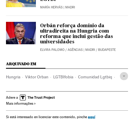
MARÍA HERVÁS
| MADRI
Orbán reforça domínio da
ultradireita na Hungria com
reforma que inclui gestão das
universidades
ELVIRA PALOMO
/
AGÊNCIAS
| MADRI / BUDAPESTE
ARQUIVADO EM
Hungria
Viktor Orban
LGTBIfobia
Comunidad Lgtbiq
Direitos humanos
União Europeia
Identidade gênero
Homossexualidade
Sexualidade
Sociedade
Adere a
Mais informações
aquí
Si está interesado en licenciar este contenido, pinche