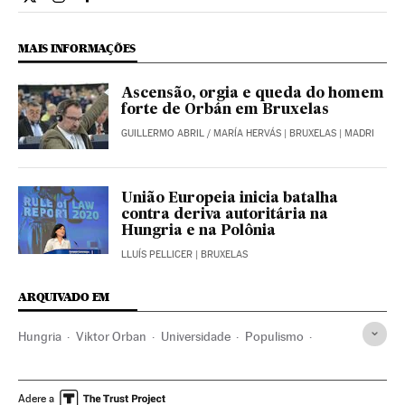
Internacional El País Brasil en Twitter
Internacional El País Brasil en Instagram
Internacional El País Brasil en Facebook
MAIS INFORMAÇÕES
Ascensão, orgia e queda do homem
forte de Orbán em Bruxelas
GUILLERMO ABRIL
/
MARÍA HERVÁS
| BRUXELAS | MADRI
União Europeia inicia batalha
contra deriva autoritária na
Hungria e na Polônia
LLUÍS PELLICER
| BRUXELAS
ARQUIVADO EM
Hungria
Viktor Orban
Universidade
Populismo
George Soros
Extrema direita
Diplomacia
União Europeia
Adere a