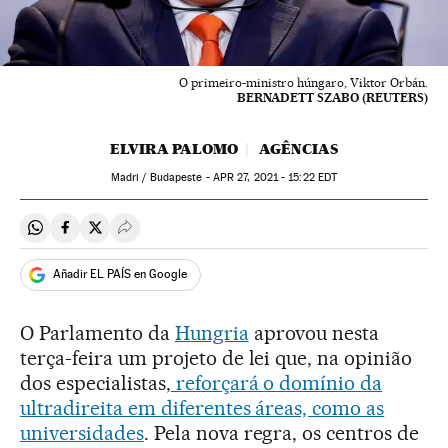
O primeiro-ministro húngaro, Viktor Orbán.
BERNADETT SZABO (REUTERS)
ELVIRA PALOMO
AGÊNCIAS
Madri / Budapeste -
APR
27, 2021 - 15:22
EDT
Compartir en Whatsapp
Compartir en Facebook
Compartir en Twitter
Desplegar Redes Sociales
Añadir EL PAÍS en Google
O Parlamento da
Hungria
aprovou nesta
terça-feira um projeto de lei que, na opinião
dos especialistas,
reforçará o domínio da
ultradireita em diferentes áreas, como as
universidades
. Pela nova regra, os centros de