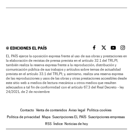
©
EDICIONES EL PAÍS
EL PAÍS BRASIL EN
EL PAÍS BRASI
EL PAÍS B
EL PA
EL PAÍS ejerce la oposición expresa frente al uso de sus obras y prestaciones en
la elaboración de revistas de prensa prevista en el artículo 32.1 del TRLPI;
también realiza la reserva expresa frente a la reproducción, distribución y
comunicación pública de sus trabajos y artículos sobre temas de actualidad
prevista en el artículo 33.1 del TRLPI; y, asimismo, realiza una reserva expresa
de las reproducciones y usos de las obras y otras prestaciones accesibles desde
este sitio web a medios de lectura mecánica u otros medios que resulten
adecuados a tal fin de conformidad con el artículo 67.3 del Real Decreto - ley
24/2021, de 2 de noviembre
Contacto
Venta de contenidos
Aviso legal
Política cookies
Política de privacidad
Mapa
Suscripciones EL PAÍS
Suscripciones empresas
RSS
Índice
Noticias de hoy