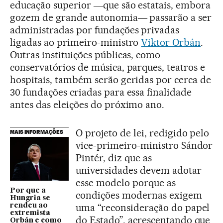
educação superior ―que são estatais, embora
gozem de grande autonomia― passarão a ser
administradas por fundações privadas
ligadas ao primeiro-ministro
Viktor Orbán
.
Outras instituições públicas, como
conservatórios de música, parques, teatros e
hospitais, também serão geridas por cerca de
30 fundações criadas para essa finalidade
antes das eleições do próximo ano.
O projeto de lei, redigido pelo
MAIS INFORMAÇÕES
vice-primeiro-ministro Sándor
Pintér, diz que as
universidades devem adotar
esse modelo porque as
Por que a
condições modernas exigem
Hungria se
uma “reconsideração do papel
rendeu ao
extremista
do Estado”, acrescentando que
Orbán e como