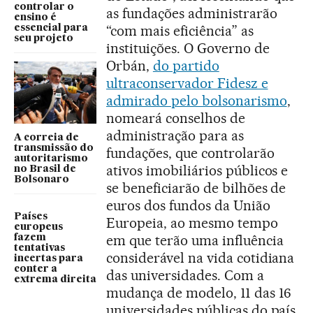
controlar o
as fundações administrarão
ensino é
“com mais eficiência” as
essencial para
seu projeto
instituições. O Governo de
Orbán,
do partido
ultraconservador Fidesz e
admirado pelo bolsonarismo
,
nomeará conselhos de
administração para as
A correia de
transmissão do
fundações, que controlarão
autoritarismo
ativos imobiliários públicos e
no Brasil de
Bolsonaro
se beneficiarão de bilhões de
euros dos fundos da União
Países
Europeia, ao mesmo tempo
europeus
em que terão uma influência
fazem
tentativas
considerável na vida cotidiana
incertas para
conter a
das universidades. Com a
extrema direita
mudança de modelo, 11 das 16
universidades públicas do país