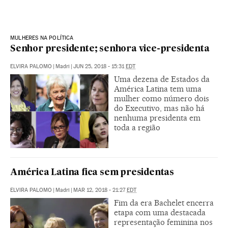
MULHERES NA POLÍTICA
Senhor presidente; senhora vice-presidenta
ELVIRA PALOMO
|
Madri
|
JUN 25, 2018 - 15:31
EDT
Uma dezena de Estados da
América Latina tem uma
mulher como número dois
do Executivo, mas não há
nenhuma presidenta em
toda a região
América Latina fica sem presidentas
ELVIRA PALOMO
|
Madri
|
MAR 12, 2018 - 21:27
EDT
Fim da era Bachelet encerra
etapa com uma destacada
representação feminina nos