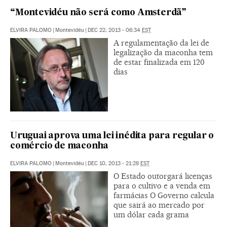
“Montevidéu não será como Amsterdã”
ELVIRA PALOMO
|
Montevidéu
|
DEC 22, 2013 - 06:34
EST
A regulamentação da lei de
legalização da maconha tem
de estar finalizada em 120
dias
Uruguai aprova uma lei inédita para regular o
comércio de maconha
ELVIRA PALOMO
|
Montevidéu
|
DEC 10, 2013 - 21:28
EST
O Estado outorgará licenças
para o cultivo e a venda em
farmácias O Governo calcula
que sairá ao mercado por
um dólar cada grama