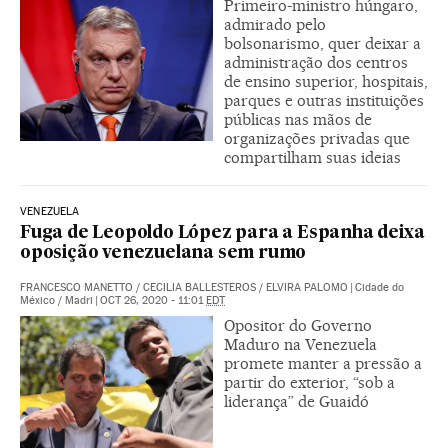
Primeiro-ministro húngaro,
admirado pelo
bolsonarismo, quer deixar a
administração dos centros
de ensino superior, hospitais,
parques e outras instituições
públicas nas mãos de
organizações privadas que
compartilham suas ideias
VENEZUELA
Fuga de Leopoldo López para a Espanha deixa
oposição venezuelana sem rumo
FRANCESCO MANETTO
/
CECILIA BALLESTEROS
/
ELVIRA PALOMO
|
Cidade do
México / Madri
|
OCT 26, 2020 - 11:01
EDT
Opositor do Governo
Maduro na Venezuela
promete manter a pressão a
partir do exterior, “sob a
liderança” de Guaidó