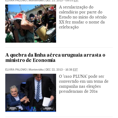
ELVIRA PALOMO
|
Montevideo
|
DEC 25, 2013 - 09:03
EST
A secularização do
calendário por parte do
Estado no início do século
XX fez mudar o nome da
celebração
A quebra da linha aérea uruguaia arrasta o
ministro de Economía
ELVIRA PALOMO
|
Montevidéu
|
DEC 22, 2013 - 16:38
EST
O 'caso PLUNA' pode ser
convertido em um tema de
campanha nas eleições
presidenciais de 2014