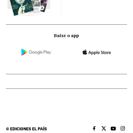
Baixe o app
©
EDICIONES EL PAÍS
EL PAÍS BRASIL EN
EL PAÍS BRASI
EL PAÍS B
EL PA