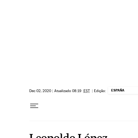
Pular para o conteúdo
ESPAÑA
Dec 02, 2020
|
Atualizado 08:19
EST
|
Edição:
Leopoldo López