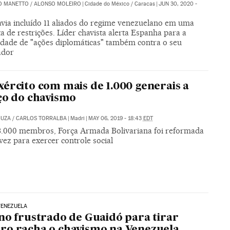
O MANETTO
/
ALONSO MOLEIRO
|
Cidade do México / Caracas
|
JUN 30, 2020 -
avia incluído 11 aliados do regime venezuelano em uma
ta de restrições. Líder chavista alerta Espanha para a
lidade de "ações diplomáticas" também contra o seu
ador
ército com mais de 1.000 generais a
ço do chavismo
OUZA
/
CARLOS TORRALBA
|
Madri
|
MAY 06, 2019 - 18:43
EDT
.000 membros, Força Armada Bolivariana foi reformada
ez para exercer controle social
VENEZUELA
no frustrado de Guaidó para tirar
o racha o chavismo na Venezuela