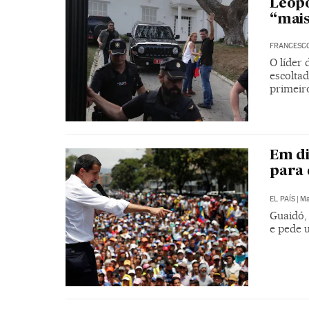
Leopo
“mais
FRANCESC
O líder
escoltad
primeir
Em di
para
EL PAÍS
|
Ma
Guaidó,
e pede 