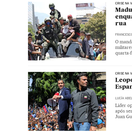
CRISE NA 
Madu
enqua
rua
FRANCESC
O manda
militar
quarta-f
CRISE NA 
Leopo
Espa
LUCÍA ABE
Líder op
após ser
Juan Gu