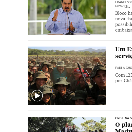
FRANCESC
08:52
EDT
Bloco h
nova lis
possibi
embaix
Um Ex
servi
PAULA CH
Com 123
por Cháv
CRISE NA 
O pla
Madur