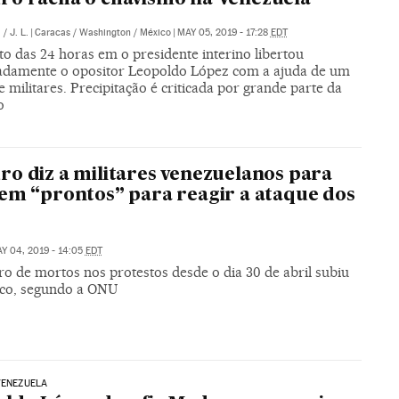
.
/
J. L.
|
Caracas / Washington / México
|
MAY 05, 2019 - 17:28
EDT
o das 24 horas em o presidente interino libertou
adamente o opositor Leopoldo López com a ajuda de um
 militares. Precipitação é criticada por grande parte da
o
o diz a militares venezuelanos para
em “prontos” para reagir a ataque dos
Y 04, 2019 - 14:05
EDT
o de mortos nos protestos desde o dia 30 de abril subiu
nco, segundo a ONU
VENEZUELA