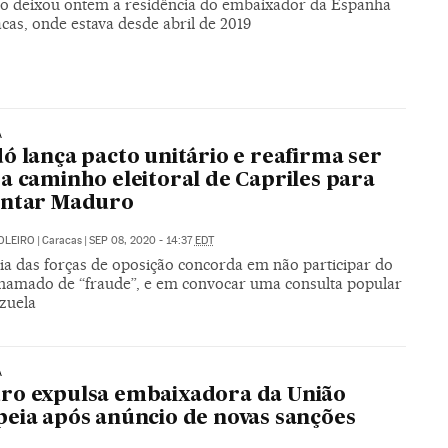
ico deixou ontem a residência do embaixador da Espanha
cas, onde estava desde abril de 2019
A
ó lança pacto unitário e reafirma ser
a caminho eleitoral de Capriles para
entar Maduro
OLEIRO
|
Caracas
|
SEP 08, 2020 - 14:37
EDT
ia das forças de oposição concorda em não participar do
 chamado de “fraude”, e em convocar uma consulta popular
zuela
A
ro expulsa embaixadora da União
eia após anúncio de novas sanções