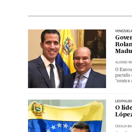
VENEZUEL
Gover
Rolan
Madu
ALONSO M
O Execu
partido
“contra 
LEOPOLDO
O líd
López
CECILIA B