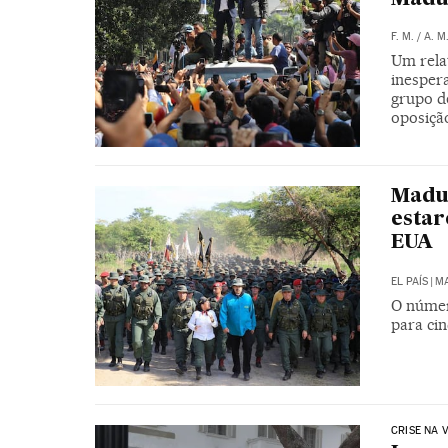
F. M.
/
A. M
Um relat
inesper
grupo de
oposiçã
Madur
estar
EUA
EL PAÍS
|
MA
O númer
para ci
CRISE NA 