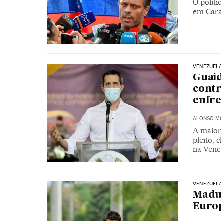
O polít
em Cara
VENEZUEL
Guaid
contr
enfr
ALONSO M
A maior
pleito,
na Vene
VENEZUEL
Madu
Europ