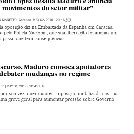
ldo López desafia Maduro e anuncia
 movimentos do setor militar”
O MANETTO
|
Caracas
|
MAY 02, 2019 - 20:46
EDT
 da oposição diz na Embaixada da Espanha em Caracas,
o pela Polícia Nacional, que sua libertação foi apenas um
o passo que terá consequências
scurso, Maduro convoca apoiadores
 debater mudanças no regime
dri
|
MAY 01, 2019 - 20:45
EDT
 por sua vez, quer manter a oposição mobilizada nas ruas
uma greve geral para aumentar pressão sobre Governo