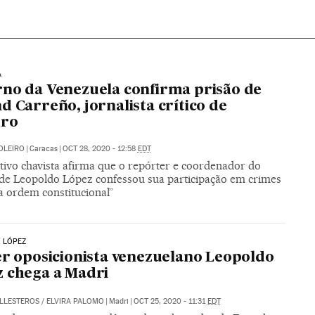
A
no da Venezuela confirma prisão de
d Carreño, jornalista crítico de
ro
OLEIRO
|
Caracas
|
OCT 28, 2020 - 12:58
EDT
tivo chavista afirma que o repórter e coordenador do
 de Leopoldo López confessou sua participação em crimes
a ordem constitucional”
 LÓPEZ
er oposicionista venezuelano Leopoldo
 chega a Madri
ALLESTEROS
/
ELVIRA PALOMO
|
Madri
|
OCT 25, 2020 - 11:31
EDT