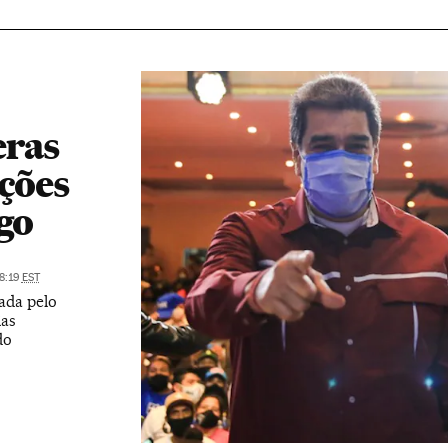
eras
ições
go
8:19
EST
ada pelo
ias
do