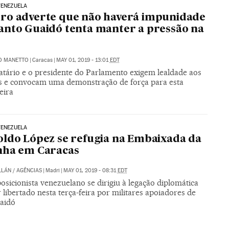
VENEZUELA
ro adverte que não haverá impunidade
nto Guaidó tenta manter a pressão na
O MANETTO
|
Caracas
|
MAY 01, 2019 - 13:01
EDT
tário e o presidente do Parlamento exigem lealdade aos
es e convocam uma demonstração de força para esta
eira
VENEZUELA
ldo López se refugia na Embaixada da
nha em Caracas
LLÁN
/
AGÊNCIAS
|
Madri
|
MAY 01, 2019 - 08:31
EDT
osicionista venezuelano se dirigiu à legação diplomática
 libertado nesta terça-feira por militares apoiadores de
aidó