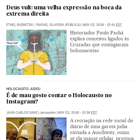
Deus vult: uma velha expressão na boca da
extrema direita
ETHEL RUDNITZKI / RAFAEL OLIVEIRA (PÚBLICA)
|
MAY 02, 2019 - 15:41
EDT
Historiador Paulo Pachá
explica conceitos ligados às
Cruzadas que contagiaram
bolsonaristas
HOLOCAUSTO JUDEU
É de mau gosto contar o Holocausto no
Instagram?
JUAN CARLOS SANZ
|
Jerusalém
|
MAY 02, 2019 - 13:38
EDT
A recriação na rede social do
diário de uma garota judia
enviada a Auschwitz, como
se ela usasse celular, provoca