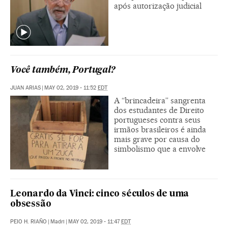
após autorização judicial
Você também, Portugal?
JUAN ARIAS
|
MAY 02, 2019 - 11:52
EDT
A “brincadeira” sangrenta
dos estudantes de Direito
portugueses contra seus
irmãos brasileiros é ainda
mais grave por causa do
simbolismo que a envolve
Leonardo da Vinci: cinco séculos de uma
obsessão
PEIO H. RIAÑO
|
Madri
|
MAY 02, 2019 - 11:47
EDT