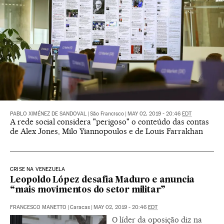
PABLO XIMÉNEZ DE SANDOVAL
|
São Francisco
|
MAY 02, 2019 - 20:46
EDT
A rede social considera "perigoso" o conteúdo das contas
de Alex Jones, Milo Yiannopoulos e de Louis Farrakhan
CRISE NA VENEZUELA
Leopoldo López desafia Maduro e anuncia
“mais movimentos do setor militar”
FRANCESCO MANETTO
|
Caracas
|
MAY 02, 2019 - 20:46
EDT
O líder da oposição diz na