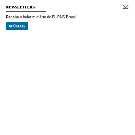
NEWSLETTERS
Receba o boletim diário do EL PAÍS Brasil
APÚNTATE
NEWSLETTERS
Boletín de América
Cada semana en tu cuenta de correo una selección de las noticias,
reportajes y análisis de los periodistas de EL PAÍS con los acontecimientos
más relevantes del continente.
Arquivo