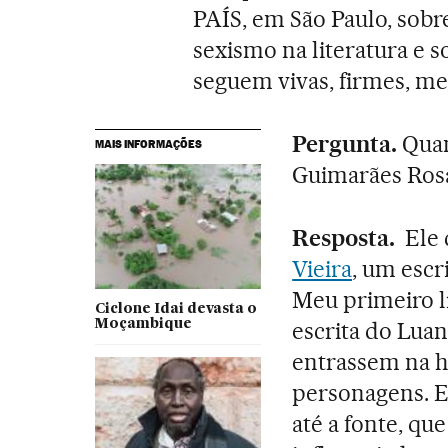
PAÍS, em São Paulo, sobre
sexismo na literatura e 
seguem vivas, firmes, me
Pergunta.
Quan
MAIS INFORMAÇÕES
Guimarães Ros
Resposta.
Ele 
Vieira
, um escr
Meu primeiro l
Ciclone Idai devasta o
Moçambique
escrita do Luan
entrassem na hi
personagens. E 
até a fonte, qu