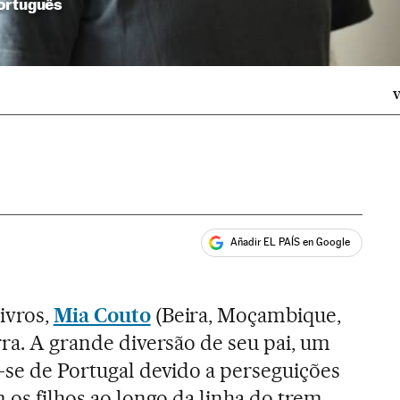
ortuguês
V
Añadir EL PAÍS en Google
ales
ivros,
Mia Couto
(Beira, Moçambique,
rra. A grande diversão de seu pai, um
r-se de Portugal devido a perseguições
m os filhos ao longo da linha do trem