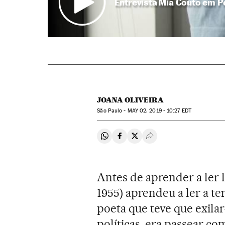
Entrevista Mia Couto em P
JOANA OLIVEIRA
São Paulo -
MAY
02, 2019 - 10:27
EDT
Compartir en Whatsapp
Compartir en Facebook
Compartir en Twitter
Desplegar Redes Soci
Antes de aprender a ler l
1955) aprendeu a ler a te
poeta que teve que exila
políticas, era passear co