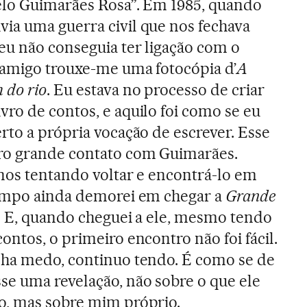
elo Guimarães Rosa”. Em 1985, quando
ia uma guerra civil que nos fechava
eu não conseguia ter ligação com o
 amigo trouxe-me uma fotocópia d’
A
 do rio
. Eu estava no processo de criar
ro de contos, e aquilo foi como se eu
rto a própria vocação de escrever. Esse
ro grande contato com Guimarães.
anos tentando voltar e encontrá-lo em
tempo ainda demorei em chegar a
Grande
. E, quando cheguei a ele, mesmo tendo
ontos, o primeiro encontro não foi fácil.
nha medo, continuo tendo. É como se de
se uma revelação, não sobre o que ele
o, mas sobre mim próprio.