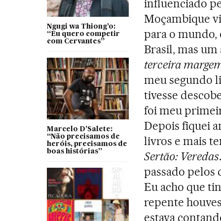
influenciado p
Moçambique viv
Ngugi wa Thiong’o:
para o mundo, 
“Eu quero competir
com Cervantes”
Brasil, mas um
terceira margem
meu segundo liv
tivesse descobe
foi meu primei
Depois fiquei 
Marcelo D’Salete:
“Não precisamos de
livros e mais 
heróis, precisamos de
boas histórias”
Sertão: Veredas
passado pelos c
Eu acho que ti
repente houves
estava contand