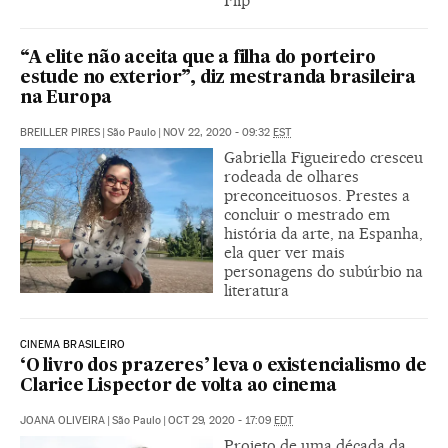
Flip
“A elite não aceita que a filha do porteiro
estude no exterior”, diz mestranda brasileira
na Europa
BREILLER PIRES
|
São Paulo
|
NOV 22, 2020 - 09:32
EST
Gabriella Figueiredo cresceu
rodeada de olhares
preconceituosos. Prestes a
concluir o mestrado em
história da arte, na Espanha,
ela quer ver mais
personagens do subúrbio na
literatura
CINEMA BRASILEIRO
‘O livro dos prazeres’ leva o existencialismo de
Clarice Lispector de volta ao cinema
JOANA OLIVEIRA
|
São Paulo
|
OCT 29, 2020 - 17:09
EDT
Projeto de uma década da