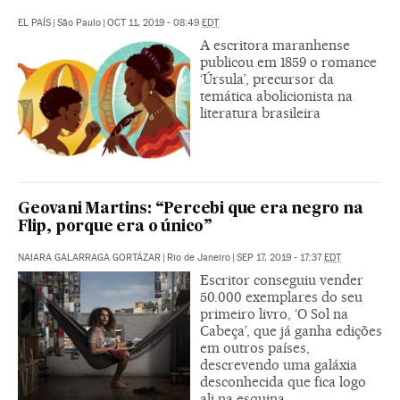
EL PAÍS
|
São Paulo
|
OCT 11, 2019 - 08:49
EDT
A escritora maranhense
publicou em 1859 o romance
‘Úrsula’, precursor da
temática abolicionista na
literatura brasileira
Geovani Martins: “Percebi que era negro na
Flip, porque era o único”
NAIARA GALARRAGA GORTÁZAR
|
Rio de Janeiro
|
SEP 17, 2019 - 17:37
EDT
Escritor conseguiu vender
50.000 exemplares do seu
primeiro livro, ‘O Sol na
Cabeça’, que já ganha edições
em outros países,
descrevendo uma galáxia
desconhecida que fica logo
ali na esquina