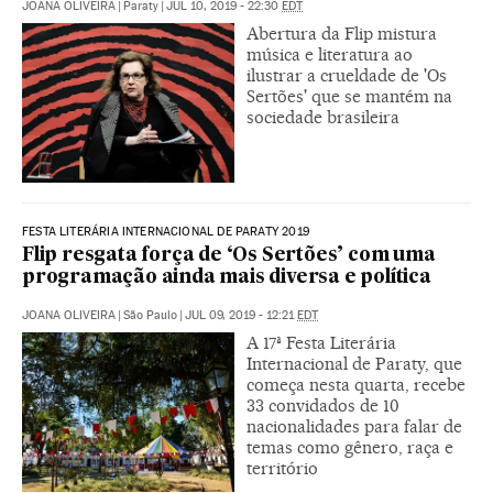
JOANA OLIVEIRA
|
Paraty
|
JUL 10, 2019 - 22:30
EDT
Abertura da Flip mistura
música e literatura ao
ilustrar a crueldade de 'Os
Sertões' que se mantém na
sociedade brasileira
FESTA LITERÁRIA INTERNACIONAL DE PARATY 2019
Flip resgata força de ‘Os Sertões’ com uma
programação ainda mais diversa e política
JOANA OLIVEIRA
|
São Paulo
|
JUL 09, 2019 - 12:21
EDT
A 17ª Festa Literária
Internacional de Paraty, que
começa nesta quarta, recebe
33 convidados de 10
nacionalidades para falar de
temas como gênero, raça e
território