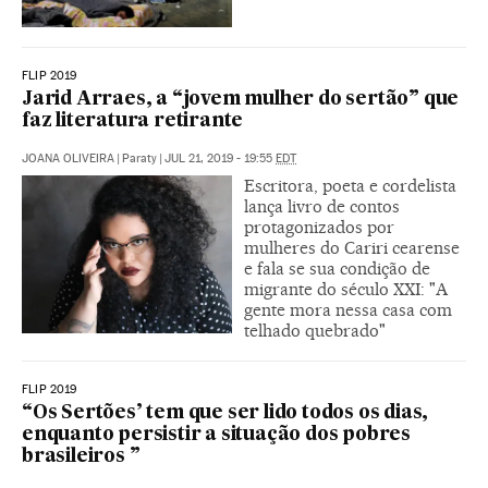
FLIP 2019
Jarid Arraes, a “jovem mulher do sertão” que
faz literatura retirante
JOANA OLIVEIRA
|
Paraty
|
JUL 21, 2019 - 19:55
EDT
Escritora, poeta e cordelista
lança livro de contos
protagonizados por
mulheres do Cariri cearense
e fala se sua condição de
migrante do século XXI: "A
gente mora nessa casa com
telhado quebrado"
FLIP 2019
“Os Sertões’ tem que ser lido todos os dias,
enquanto persistir a situação dos pobres
brasileiros ”