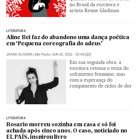
no Brasil da escritora e
artista Renne Gladman
LITERATURA
Aline Bei faz do abandono uma dança poética
em ‘Pequena coreografia do adeus’
JOANA OLIVEIRA
|
São Paulo
|
JUN 10, 2021 - 20:06
EDT
Em sua segunda obra, a
escritora retoma o tema do
sofrimento feminino, mas
com a esperança do
rompimento de ciclos de dor
LITERATURA
Rosario morreu sozinha em casa e só foi
achada após cinco anos. O caso, noticiado no
EL PAÍS, inspirou livro