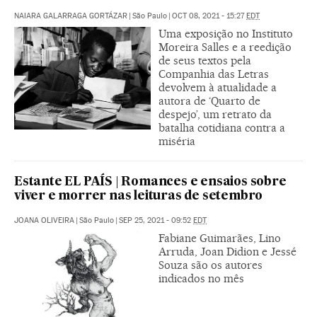
NAIARA GALARRAGA GORTÁZAR
|
São Paulo
|
OCT 08, 2021 - 15:27
EDT
Uma exposição no Instituto
Moreira Salles e a reedição
de seus textos pela
Companhia das Letras
devolvem à atualidade a
autora de ‘Quarto de
despejo’, um retrato da
batalha cotidiana contra a
miséria
Estante EL PAÍS | Romances e ensaios sobre
viver e morrer nas leituras de setembro
JOANA OLIVEIRA
|
São Paulo
|
SEP 25, 2021 - 09:52
EDT
Fabiane Guimarães, Lino
Arruda, Joan Didion e Jessé
Souza são os autores
indicados no mês