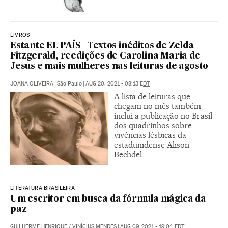
LIVROS
Estante EL PAÍS | Textos inéditos de Zelda
Fitzgerald, reedições de Carolina Maria de
Jesus e mais mulheres nas leituras de agosto
JOANA OLIVEIRA
|
São Paulo
|
AUG 20, 2021 - 08:13
EDT
A lista de leituras que
chegam no mês também
inclui a publicação no Brasil
dos quadrinhos sobre
vivências lésbicas da
estadunidense Alison
Bechdel
LITERATURA BRASILEIRA
Um escritor em busca da fórmula mágica da
paz
GUILHERME HENRIQUE
/
VINÍCIUS MENDES
|
AUG 09, 2021 - 19:04
EDT