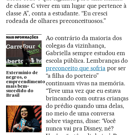
de classe C viver em um lugar que pertence à
classe A”, conta a estudante. “Eu cresci
rodeada de olhares preconceituosos.”
Ao contrário da maioria dos
MAIS INFORMAÇÕES
colegas da vizinhança,
Gabriella sempre estudou em
escola pública. Lembranças do
preconceito que sofria
por ser
Extermínio de
“a filha do porteiro”
negros, o
continuam vivas na memória.
empreendimento
mais bem-
“Teve uma vez que eu estava
sucedido do
Brasil
brincando com outras crianças
do prédio quando uma delas,
no meio de uma conversa
sobre viagens, disse: ‘Você
nunca vai pra Disney, né?