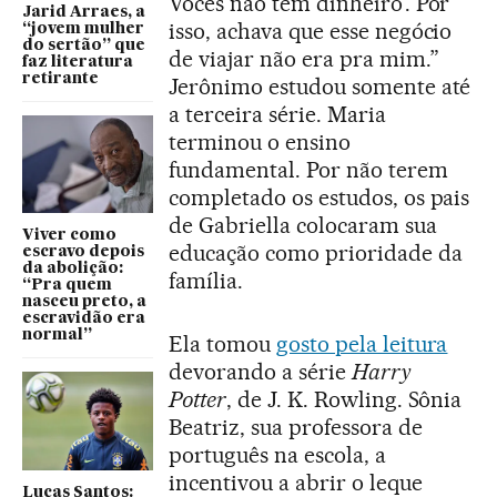
Vocês não têm dinheiro’. Por
Jarid Arraes, a
isso, achava que esse negócio
“jovem mulher
do sertão” que
de viajar não era pra mim.”
faz literatura
retirante
Jerônimo estudou somente até
a terceira série. Maria
terminou o ensino
fundamental. Por não terem
completado os estudos, os pais
de Gabriella colocaram sua
Viver como
educação como prioridade da
escravo depois
da abolição:
família.
“Pra quem
nasceu preto, a
escravidão era
normal”
Ela tomou
gosto pela leitura
devorando a série
Harry
Potter
, de J. K. Rowling. Sônia
Beatriz, sua professora de
português na escola, a
incentivou a abrir o leque
Lucas Santos: