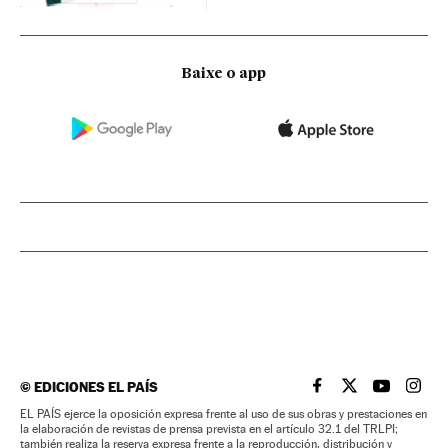
Baixe o app
©
EDICIONES EL PAÍS
EL PAÍS BRASIL EN
EL PAÍS BRASI
EL PAÍS B
EL PA
EL PAÍS ejerce la oposición expresa frente al uso de sus obras y prestaciones en
la elaboración de revistas de prensa prevista en el artículo 32.1 del TRLPI;
también realiza la reserva expresa frente a la reproducción, distribución y