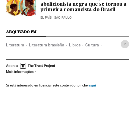
abolicionista negra que se tornou a
primeira romancista do Brasil
EL PAÍS
| SÃO PAULO
ARQUIVADO EM
Literatura
Literatura brasileña
Libros
Cultura
Escritores
Carlos Ruíz Zafón
Pobreza
Ipanema
Río de Janeiro
Brasil
Sociedad
Desigualdad social
Adere a
Mais informações
Desigualdad económica
Política
aquí
Si está interesado en licenciar este contenido, pinche