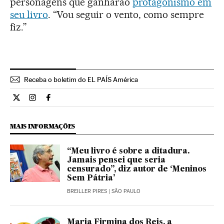
personagens que ganharão
protagonismo em
seu livro
. “Vou seguir o vento, como sempre
fiz.”
Receba o boletim do EL PAÍS América
Cultura El País Brasil en Twitter
Cultura El País Brasil en Instagram
Cultura El País Brasil en Facebook
MAIS INFORMAÇÕES
“Meu livro é sobre a ditadura.
Jamais pensei que seria
censurado”, diz autor de ‘Meninos
Sem Pátria’
BREILLER PIRES
| SÃO PAULO
Maria Firmina dos Reis, a