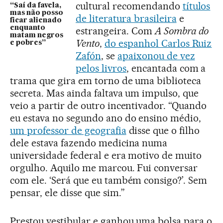
cultural recomendando
títulos
“Saí da favela,
mas não posso
de literatura brasileira
e
ficar alienado
enquanto
estrangeira. Com
A Sombra do
matam negros
Vento
,
do espanhol Carlos Ruiz
e pobres”
Zafón
, se
apaixonou de vez
pelos livros
, encantada com a
trama que gira em torno de uma biblioteca
secreta. Mas ainda faltava um impulso, que
veio a partir de outro incentivador. “Quando
eu estava no segundo ano do ensino médio,
um professor de geografia
disse que o filho
dele estava fazendo medicina numa
universidade federal e era motivo de muito
orgulho. Aquilo me marcou. Fui conversar
com ele. ‘Será que eu também consigo?’. Sem
pensar, ele disse que sim.”
Prestou vestibular e ganhou uma bolsa para o