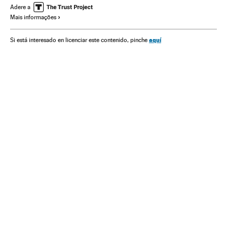
Agenda
América do Sul
América Latina
Eventos
Adere a
Mais informações
América
Literatura
Cultura
Sociedade
aquí
Si está interesado en licenciar este contenido, pinche