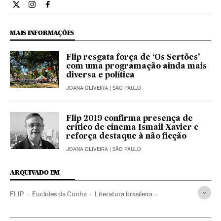
Cultura El País Brasil en Twitter
Cultura El País Brasil en Instagram
Cultura El País Brasil en Facebook
MAIS INFORMAÇÕES
Flip resgata força de ‘Os Sertões’
com uma programação ainda mais
diversa e política
JOANA OLIVEIRA
| SÃO PAULO
Flip 2019 confirma presença de
crítico de cinema Ismail Xavier e
reforça destaque à não ficção
JOANA OLIVEIRA
| SÃO PAULO
ARQUIVADO EM
FLIP
Euclides da Cunha
Literatura brasileira
Festivais culturais
Festivais
Agenda cultural
Brasil