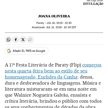
da Flip 2019.
DIVULGAÇÃO
JOANA OLIVEIRA
Paraty -
JUL
10, 2019 - 22:30
atualizado:
JUL
12, 2019 - 10:34
EDT
Compartir en Whatsapp
Compartir en Facebook
Compartir en Twitter
Desplegar Redes Sociales
Añadir EL PAÍS en Google
A 17ª Festa Literária de Paraty (Flip)
começou
nesta quarta-feira bem ao estilo de seu
homenageado, Euclides da Cunha
: densa,
dura e desbravadora de linguagens. Música e
literatura misturaram-se em uma noite em
que Walnice Nogueira Galvão, ensaísta e
crítica literária, brindou o público com todos
os seus conhecimentos de décadas da obra