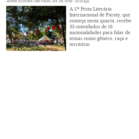
JOANA OLIVEIRA
|
São Paulo
|
JUL 09, 2019 - 12:21
EDT
A 17ª Festa Literária
Internacional de Paraty, que
começa nesta quarta, recebe
33 convidados de 10
nacionalidades para falar de
temas como gênero, raça e
território