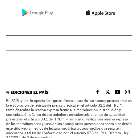
©
EDICIONES EL PAÍS
EL PAÍS BRASIL EN
EL PAÍS BRASI
EL PAÍS B
EL PA
EL PAÍS ejerce la oposición expresa frente al uso de sus obras y prestaciones en
la elaboración de revistas de prensa prevista en el artículo 32.1 del TRLPI;
también realiza la reserva expresa frente a la reproducción, distribución y
comunicación pública de sus trabajos y artículos sobre temas de actualidad
prevista en el artículo 33.1 del TRLPI; y, asimismo, realiza una reserva expresa
de las reproducciones y usos de las obras y otras prestaciones accesibles desde
este sitio web a medios de lectura mecánica u otros medios que resulten
adecuados a tal fin de conformidad con el artículo 67.3 del Real Decreto - ley
24/2021, de 2 de noviembre