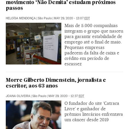
movimento ‘Não Demita’ estudam próximos
passos
HELOÍSA MENDONÇA
|
São Paulo
|
MAY 29, 2020 - 13:07
EDT
Mais de 5.000 companhias
integram o grupo que nasceu
para garantir estabilidade de
emprego até o final de maio.
Pequenas empresas
padecem da falta de caixa e
crédito em período de
escassez
Morre Gilberto Dimenstein, jornalista e
escritor, aos 63 anos
JOANA OLIVEIRA
|
São Paulo
|
MAY 29, 2020 - 12:37
EDT
O fundador do site ‘Catraca
Livre’ e ganhador de
prêmios literários enfrentava
um câncer desde 2019