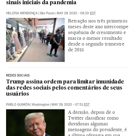
sinais iniciais da pandemia
HELOÍSA MENDONÇA
|
São Paulo
|
MAY 29, 2020 - 08:20
EDT
Retração nos três primeiros
meses deste ano interrompe
sequência de crescimento e
marca o menor resultado
desde o segundo trimestre
de 2015
REDES SOCIAIS
Trump assina ordem para limitar imunidade
das redes sociais pelos comentários de seus
usuários
PABLO GUIMÓN
|
Washington
|
MAY 29, 2020 - 07:51
EDT
A decisão, depois de o
Twitter classificar como
duvidosas algumas
mensagens do presidente, é
a última ofensiva em sua