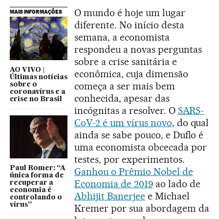
O mundo é hoje um lugar
MAIS INFORMAÇÕES
diferente. No início desta
semana, a economista
respondeu a novas perguntas
sobre a crise sanitária e
AO VIVO |
econômica, cuja dimensão
Últimas notícias
começa a ser mais bem
sobre o
coronavírus e a
conhecida, apesar das
crise no Brasil
incógnitas a resolver. O
SARS-
CoV-2 é um vírus novo
, do qual
ainda se sabe pouco, e Duflo é
uma economista obcecada por
testes, por experimentos.
Paul Romer: “A
Ganhou o Prêmio Nobel de
única forma de
Economia de 2019
ao lado de
recuperar a
economia é
Abhijit Banerjee
e Michael
controlando o
vírus”
Kremer por sua abordagem da