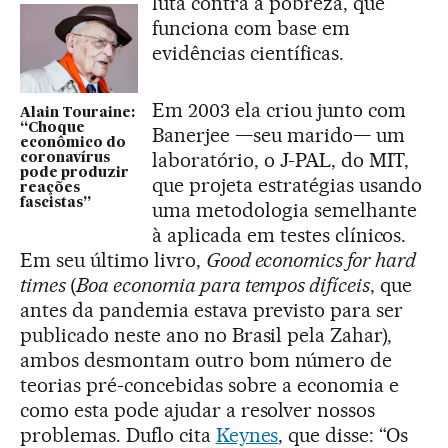
luta contra a pobreza, que
funciona com base em
evidências científicas.
Em 2003 ela criou junto com
Alain Touraine:
“Choque
Banerjee —seu marido— um
econômico do
laboratório, o J-PAL, do MIT,
coronavírus
pode produzir
que projeta estratégias usando
reações
fascistas”
uma metodologia semelhante
à aplicada em testes clínicos.
Em seu último livro,
Good economics for hard
times
(
Boa economia para tempos difíceis
, que
antes da pandemia estava previsto para ser
publicado neste ano no Brasil pela Zahar),
ambos desmontam outro bom número de
teorias pré-concebidas sobre a economia e
como esta pode ajudar a resolver nossos
problemas. Duflo cita
Keynes
, que disse: “Os