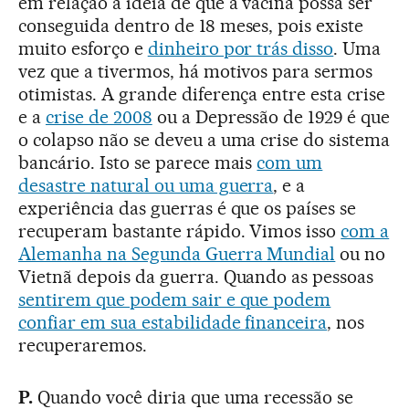
em relação à ideia de que a vacina possa ser
conseguida dentro de 18 meses, pois existe
muito esforço e
dinheiro por trás disso
. Uma
vez que a tivermos, há motivos para sermos
otimistas. A grande diferença entre esta crise
e a
crise de 2008
ou a Depressão de 1929 é que
o colapso não se deveu a uma crise do sistema
bancário. Isto se parece mais
com um
desastre natural ou uma guerra
, e a
experiência das guerras é que os países se
recuperam bastante rápido. Vimos isso
com a
Alemanha na Segunda Guerra Mundial
ou no
Vietnã depois da guerra. Quando as pessoas
sentirem que podem sair e que podem
confiar em sua estabilidade financeira
, nos
recuperaremos.
P.
Quando você diria que uma recessão se