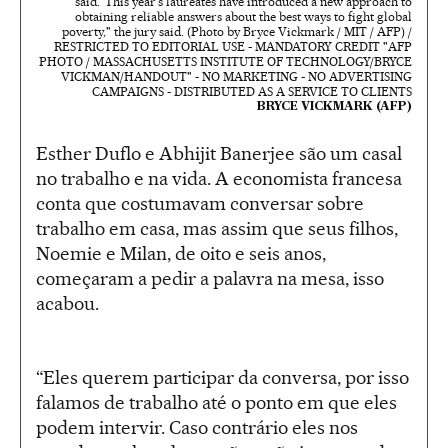
said."This year's laureates have introduced a new approach to
obtaining reliable answers about the best ways to fight global
poverty," the jury said. (Photo by Bryce Vickmark / MIT / AFP) /
RESTRICTED TO EDITORIAL USE - MANDATORY CREDIT "AFP
PHOTO / MASSACHUSETTS INSTITUTE OF TECHNOLOGY/BRYCE
VICKMAN/HANDOUT" - NO MARKETING - NO ADVERTISING
CAMPAIGNS - DISTRIBUTED AS A SERVICE TO CLIENTS
BRYCE VICKMARK (AFP)
Esther Duflo e Abhijit Banerjee são um casal
no trabalho e na vida. A economista francesa
conta que costumavam conversar sobre
trabalho em casa, mas assim que seus filhos,
Noemie e Milan, de oito e seis anos,
começaram a pedir a palavra na mesa, isso
acabou.
“Eles querem participar da conversa, por isso
falamos de trabalho até o ponto em que eles
podem intervir. Caso contrário eles nos