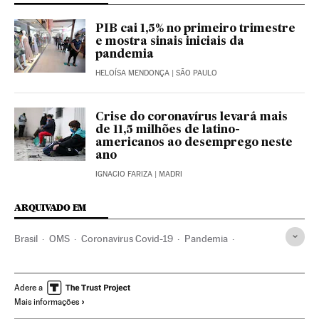
PIB cai 1,5% no primeiro trimestre
e mostra sinais iniciais da
pandemia
HELOÍSA MENDONÇA
| SÃO PAULO
Crise do coronavírus levará mais
de 11,5 milhões de latino-
americanos ao desemprego neste
ano
IGNACIO FARIZA
| MADRI
ARQUIVADO EM
Brasil
OMS
Coronavirus Covid-19
Pandemia
Coronavirus
Doenças infecciosas
Doenças respiratórias
Ministério Saúde
Esther Duflo
Prêmios Nobel
Adere a
Mais informações
Investigação científica
Pobreza
Fome
Trabalho