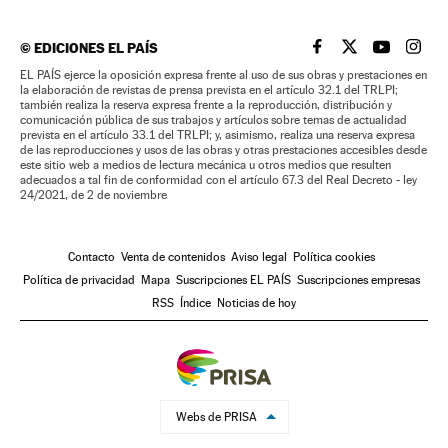
©
EDICIONES EL PAÍS
EL PAÍS BRASIL EN
EL PAÍS BRASI
EL PAÍS B
EL PA
EL PAÍS ejerce la oposición expresa frente al uso de sus obras y prestaciones en
la elaboración de revistas de prensa prevista en el artículo 32.1 del TRLPI;
también realiza la reserva expresa frente a la reproducción, distribución y
comunicación pública de sus trabajos y artículos sobre temas de actualidad
prevista en el artículo 33.1 del TRLPI; y, asimismo, realiza una reserva expresa
de las reproducciones y usos de las obras y otras prestaciones accesibles desde
este sitio web a medios de lectura mecánica u otros medios que resulten
adecuados a tal fin de conformidad con el artículo 67.3 del Real Decreto - ley
24/2021, de 2 de noviembre
Contacto
Venta de contenidos
Aviso legal
Política cookies
Política de privacidad
Mapa
Suscripciones EL PAÍS
Suscripciones empresas
RSS
Índice
Noticias de hoy
Webs de PRISA