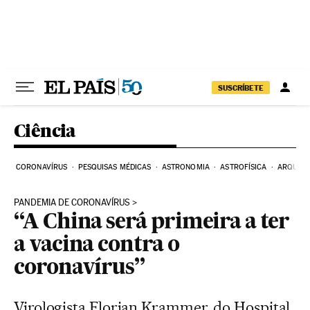
Pular para o conteúdo
SUSCRÍBETE
Ciência
CORONAVÍRUS
PESQUISAS MÉDICAS
ASTRONOMIA
ASTROFÍSICA
ARQUEO
PANDEMIA DE CORONAVÍRUS
“A China será primeira a ter
a vacina contra o
coronavírus”
Virologista Florian Krammer, do Hospital