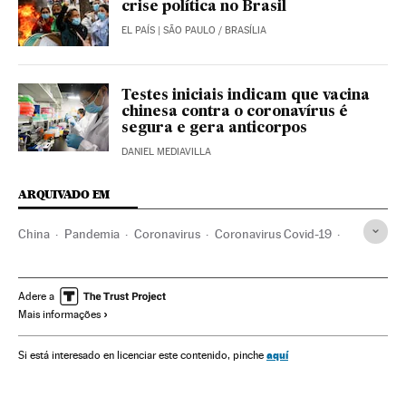
crise política no Brasil
EL PAÍS
| SÃO PAULO / BRASÍLIA
Testes iniciais indicam que vacina
chinesa contra o coronavírus é
segura e gera anticorpos
DANIEL MEDIAVILLA
ARQUIVADO EM
China
Pandemia
Coronavirus
Coronavirus Covid-19
Doenças infecciosas
Doenças respiratórias
Vacinas
Investigação científica
Investigação médica
Adere a
Mais informações
Estados Unidos
OMS
Virologia
Imunologia
Epidemiologia
aquí
Si está interesado en licenciar este contenido, pinche