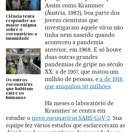
Assim como Krammer
(Áustria, 1982), boa parte dos
Ciência tenta
jovens cientistas que
responder ao
maior enigma
investigaram aquele vírus não
sobre o
tinha nem nascido quando
coronavírus: a
imunidade
aconteceu a pandemia
anterior, em 1968. E só houve
duas outras grandes
pandemias de gripe no século
XX: a de 1957, que matou um
milhão de pessoas, e
a de 1918,
Os outros
coronavírus
que aniquilou 50 milhões
.
que habitam
entre os
humanos
Há meses o laboratório de
Krammer se centra em
estudar o
novo coronavírus SARS-CoV-2
. Sua
equipe fez vários estudos que esclareceram as