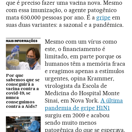
que é preciso fazer uma vacina nova. Mesmo
com essa imunização, o agente patogênico
mata 650.000 pessoas por ano. É a
gripe
em
suas duas variantes: a sazonal e a pandêmica.
Mesmo com um vírus como
MAIS INFORMAÇÕES
este, o financiamento é
limitado, em parte porque os
humanos têm a memória fraca
e reagimos apenas a estímulos
Por que
urgentes, opina Krammer,
sabemos que se
virologista da Escola de
conseguirá a
vacina contra a
Medicina do Hospital Monte
covid-19, se
nunca
Sinai, em Nova York.
A última
conseguimos
pandemia de gripe H1N1
contra a Aids?
surgiu em 2009 e acabou
sendo muito menos
patogênica do que se esperava.