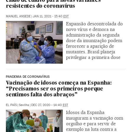
caldo de cultivo para novas variantes
resistentes do coronavírus
MANUEL ANSEDE
|
JAN 11, 2021 - 15:40
EST
Expansão descontrolada do
novo vírus e demora na
administração da segunda
dose da imunização podem
favorecer a aparição de
mutantes. Brasil planeja
privilegiar a primeira dose
PANDEMIA DE CORONAVÍRUS
Vacinação de idosos começa na Espanha:
“Precisamos ser os primeiros porque
sentimos falta dos abraços”
EL PAÍS
|
Sevilha
|
DEC 27, 2020 - 14:40
EST
Idosos da Espanha
inauguram a vacinação com
orgulho e para servir de
exemplo na luta contra a