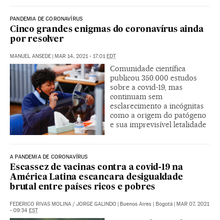
PANDEMIA DE CORONAVÍRUS
Cinco grandes enigmas do coronavírus ainda
por resolver
MANUEL ANSEDE
|
MAR 14, 2021 - 17:01
EDT
Comunidade científica
publicou 350.000 estudos
sobre a covid-19, mas
continuam sem
esclarecimento a incógnitas
como a origem do patógeno
e sua imprevisível letalidade
A PANDEMIA DE CORONAVÍRUS
Escassez de vacinas contra a covid-19 na
América Latina escancara desigualdade
brutal entre países ricos e pobres
FEDERICO RIVAS MOLINA
/
JORGE GALINDO
|
Buenos Aires | Bogotá
|
MAR 07, 2021
- 09:34
EST