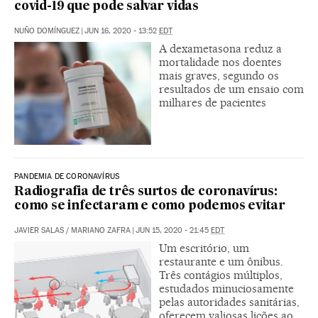
covid-19 que pode salvar vidas
NUÑO DOMÍNGUEZ
|
JUN 16, 2020 - 13:52
EDT
A dexametasona reduz a
mortalidade nos doentes
mais graves, segundo os
resultados de um ensaio com
milhares de pacientes
PANDEMIA DE CORONAVÍRUS
Radiografia de três surtos de coronavírus:
como se infectaram e como podemos evitar
JAVIER SALAS
/
MARIANO ZAFRA
|
JUN 15, 2020 - 21:45
EDT
Um escritório, um
restaurante e um ônibus.
Três contágios múltiplos,
estudados minuciosamente
pelas autoridades sanitárias,
oferecem valiosas lições ao