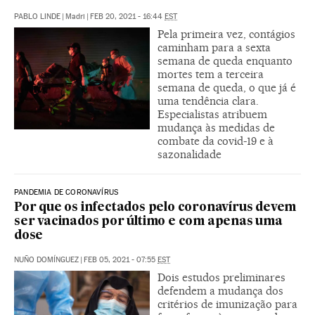
PABLO LINDE
|
Madri
|
FEB 20, 2021 - 16:44
EST
Pela primeira vez, contágios
caminham para a sexta
semana de queda enquanto
mortes tem a terceira
semana de queda, o que já é
uma tendência clara.
Especialistas atribuem
mudança às medidas de
combate da covid-19 e à
sazonalidade
PANDEMIA DE CORONAVÍRUS
Por que os infectados pelo coronavírus devem
ser vacinados por último e com apenas uma
dose
NUÑO DOMÍNGUEZ
|
FEB 05, 2021 - 07:55
EST
Dois estudos preliminares
defendem a mudança dos
critérios de imunização para