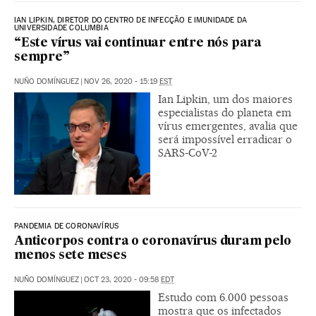
IAN LIPKIN, DIRETOR DO CENTRO DE INFECÇÃO E IMUNIDADE DA
UNIVERSIDADE COLUMBIA
“Este vírus vai continuar entre nós para
sempre”
NUÑO DOMÍNGUEZ
|
NOV 26, 2020 - 15:19
EST
Ian Lipkin, um dos maiores
especialistas do planeta em
vírus emergentes, avalia que
será impossível erradicar o
SARS-CoV-2
PANDEMIA DE CORONAVÍRUS
Anticorpos contra o coronavírus duram pelo
menos sete meses
NUÑO DOMÍNGUEZ
|
OCT 23, 2020 - 09:58
EDT
Estudo com 6.000 pessoas
mostra que os infectados