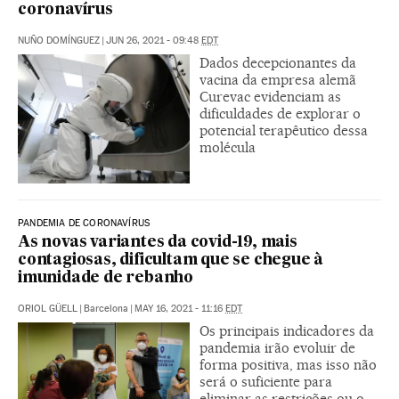
coronavírus
NUÑO DOMÍNGUEZ
|
JUN 26, 2021 - 09:48
EDT
Dados decepcionantes da
vacina da empresa alemã
Curevac evidenciam as
dificuldades de explorar o
potencial terapêutico dessa
molécula
PANDEMIA DE CORONAVÍRUS
As novas variantes da covid-19, mais
contagiosas, dificultam que se chegue à
imunidade de rebanho
ORIOL GÜELL
|
Barcelona
|
MAY 16, 2021 - 11:16
EDT
Os principais indicadores da
pandemia irão evoluir de
forma positiva, mas isso não
será o suficiente para
eliminar as restrições ou o