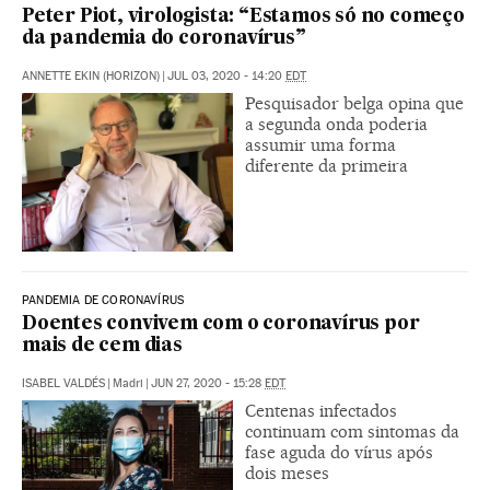
Peter Piot, virologista: “Estamos só no começo
da pandemia do coronavírus”
ANNETTE EKIN (HORIZON)
|
JUL 03, 2020 - 14:20
EDT
Pesquisador belga opina que
a segunda onda poderia
assumir uma forma
diferente da primeira
PANDEMIA DE CORONAVÍRUS
Doentes convivem com o coronavírus por
mais de cem dias
ISABEL VALDÉS
|
Madri
|
JUN 27, 2020 - 15:28
EDT
Centenas infectados
continuam com sintomas da
fase aguda do vírus após
dois meses