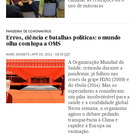
uso de máscaras
PANDEMIA DE CORONAVÍRUS
Erros, ciência e batalhas políticas: o mundo
olha com lupa a OMS
MARC BASSETS
|
APR 05, 2021 - 08:55
EDT
A Organização Mundial da
Saúde, criticada durante a
pandemia, já falhou nas
crises da gripe H1N1 (2009) e
do ebola (2014). Mas os
especialistas a consideram
um pilar insubstituível para a
saúde e a estabilidade global.
Nesta semana, o organismo
agitou o debate pedindo
transparência à China e
rapidez à Europa na
vacinação