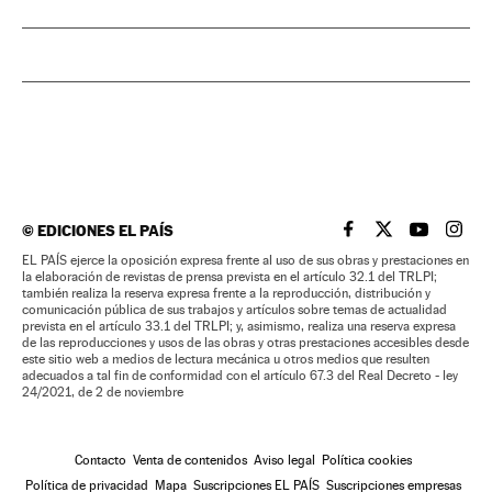
©
EDICIONES EL PAÍS
EL PAÍS BRASIL EN
EL PAÍS BRASI
EL PAÍS B
EL PA
EL PAÍS ejerce la oposición expresa frente al uso de sus obras y prestaciones en
la elaboración de revistas de prensa prevista en el artículo 32.1 del TRLPI;
también realiza la reserva expresa frente a la reproducción, distribución y
comunicación pública de sus trabajos y artículos sobre temas de actualidad
prevista en el artículo 33.1 del TRLPI; y, asimismo, realiza una reserva expresa
de las reproducciones y usos de las obras y otras prestaciones accesibles desde
este sitio web a medios de lectura mecánica u otros medios que resulten
adecuados a tal fin de conformidad con el artículo 67.3 del Real Decreto - ley
24/2021, de 2 de noviembre
Contacto
Venta de contenidos
Aviso legal
Política cookies
Política de privacidad
Mapa
Suscripciones EL PAÍS
Suscripciones empresas