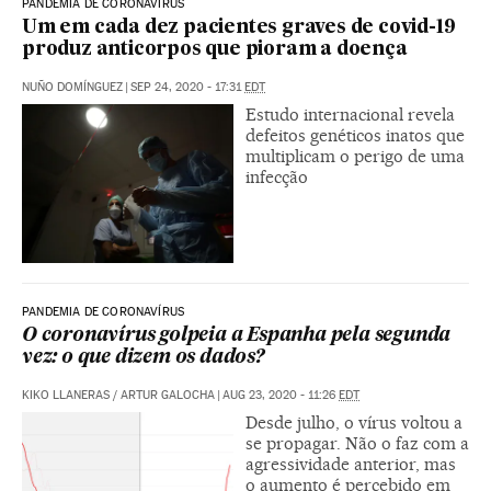
PANDEMIA DE CORONAVÍRUS
Um em cada dez pacientes graves de covid-19
produz anticorpos que pioram a doença
NUÑO DOMÍNGUEZ
|
SEP 24, 2020 - 17:31
EDT
Estudo internacional revela
defeitos genéticos inatos que
multiplicam o perigo de uma
infecção
PANDEMIA DE CORONAVÍRUS
O coronavírus golpeia a Espanha pela segunda
vez: o que dizem os dados?
KIKO LLANERAS
/
ARTUR GALOCHA
|
AUG 23, 2020 - 11:26
EDT
Desde julho, o vírus voltou a
se propagar. Não o faz com a
agressividade anterior, mas
o aumento é percebido em