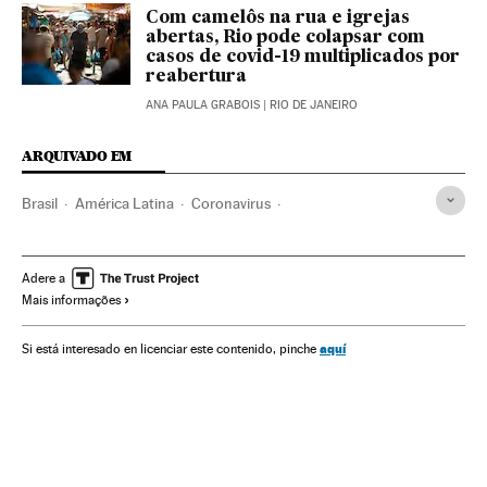
Com camelôs na rua e igrejas
abertas, Rio pode colapsar com
casos de covid-19 multiplicados por
reabertura
ANA PAULA GRABOIS
| RIO DE JANEIRO
ARQUIVADO EM
Brasil
América Latina
Coronavirus
Coronavirus Covid-19
SARS
Pandemia
Doenças infecciosas
Saúde
Medicina
OMS
Adere a
Mais informações
João Doria Júnior
Estado São Paulo
China
Vacinas
aquí
Si está interesado en licenciar este contenido, pinche