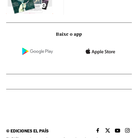
Baixe o app
©
EDICIONES EL PAÍS
EL PAÍS BRASIL EN
EL PAÍS BRASI
EL PAÍS B
EL PA