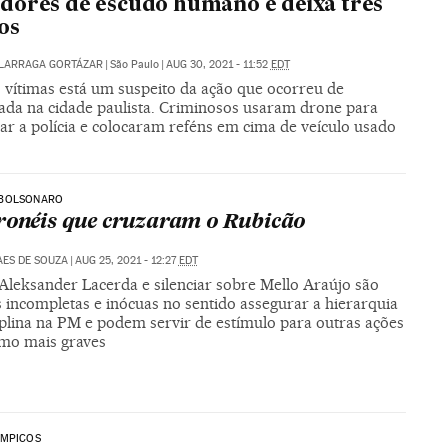
ores de escudo humano e deixa três
os
ALARRAGA GORTÁZAR
|
São Paulo
|
AUG 30, 2021 - 11:52
EDT
s vítimas está um suspeito da ação que ocorreu de
da na cidade paulista. Criminosos usaram drone para
ar a polícia e colocaram reféns em cima de veículo usado
BOLSONARO
ronéis que cruzaram o Rubicão
AES DE SOUZA
|
AUG 25, 2021 - 12:27
EDT
 Aleksander Lacerda e silenciar sobre Mello Araújo são
 incompletas e inócuas no sentido assegurar a hierarquia
iplina na PM e podem servir de estímulo para outras ações
mo mais graves
ÍMPICOS