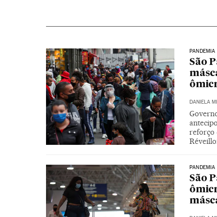
PANDEMIA
São P
másca
ômic
DANIELA M
Governo
antecip
reforço 
Réveillo
PANDEMIA
São P
ômicr
másca