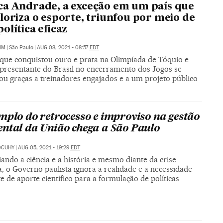
a Andrade, a exceção em um país que
loriza o esporte, triunfou por meio de
olítica eficaz
IM
|
São Paulo
|
AUG 08, 2021 - 08:57
EDT
 que conquistou ouro e prata na Olimpíada de Tóquio e
epresentante do Brasil no encerramento dos Jogos se
ou graças a treinadores engajados e a um projeto público
mplo do retrocesso e improviso na gestão
ntal da União chega a São Paulo
OCUHY
|
AUG 05, 2021 - 19:29
EDT
ando a ciência e a história e mesmo diante da crise
a, o Governo paulista ignora a realidade e a necessidade
e de aporte científico para a formulação de políticas