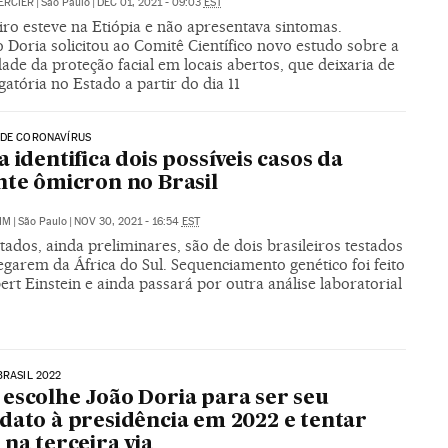
ERCIER
|
São Paulo
|
DEC 01, 2021 - 09:03
EST
ro esteve na Etiópia e não apresentava sintomas.
Doria solicitou ao Comitê Científico novo estudo sobre a
ade da proteção facial em locais abertos, que deixaria de
gatória no Estado a partir do dia 11
 DE CORONAVÍRUS
a identifica dois possíveis casos da
nte ômicron no Brasil
IM
|
São Paulo
|
NOV 30, 2021 - 16:54
EST
tados, ainda preliminares, são de dois brasileiros testados
garem da África do Sul. Sequenciamento genético foi feito
ert Einstein e ainda passará por outra análise laboratorial
BRASIL 2022
escolhe João Doria para ser seu
dato à presidência em 2022 e tentar
 na terceira via