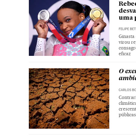
Rebec
desva
uma p
FELIPE BET
Ginasta
virou r
consagr
eficaz
O exe
ambie
CARLOS B
Contrari
climátic
crescent
públicas