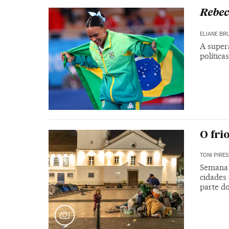
Rebec
ELIANE BR
A supera
política
O fri
TONI PIRES
Semana 
cidades 
parte d