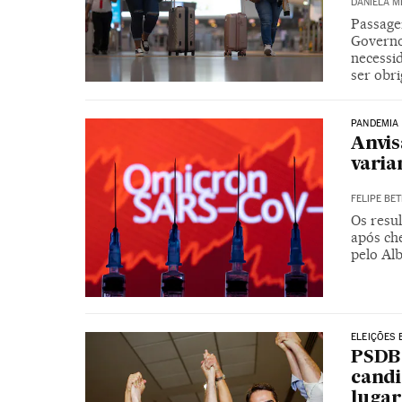
DANIELA M
Passagei
Governo 
necessid
ser obri
PANDEMIA
Anvis
varia
FELIPE BET
Os resul
após che
pelo Alb
ELEIÇÕES 
PSDB 
candi
lugar