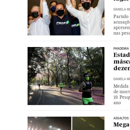
DANIELA M
Partido 
acusaçõe
apresen
nas pes
PANDEMIA
Estad
másca
deze
DANIELA M
Medida 
de morte
19. Pesq
ano
ASSALTOS
Mega-