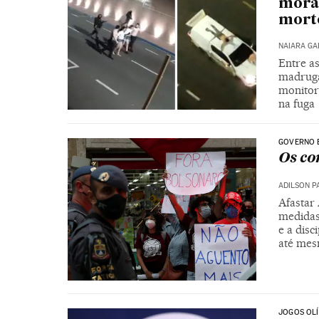
morad
mort
NAIARA G
Entre a
madruga
monitor
na fuga
GOVERNO 
Os co
ADILSON P
Afastar
medidas
e a disc
até mes
JOGOS OL