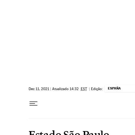
Pular para o conteúdo
ESPAÑA
Dec 11, 2021
|
Atualizado 14:32
EST
|
Edição:
Estado São Paulo