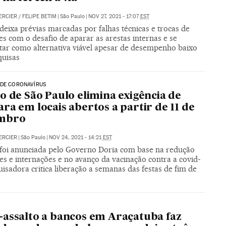
ERCIER
/
FELIPE BETIM
|
São Paulo
|
NOV 27, 2021 - 17:07
EST
deixa prévias marcadas por falhas técnicas e trocas de
s com o desafio de aparar as arestas internas e se
tar como alternativa viável apesar de desempenho baixo
quisas
 DE CORONAVÍRUS
o de São Paulo elimina exigência de
ra em locais abertos a partir de 11 de
mbro
ERCIER
|
São Paulo
|
NOV 24, 2021 - 14:21
EST
foi anunciada pelo Governo Doria com base na redução
s e internações e no avanço da vacinação contra a covid-
uisadora critica liberação a semanas das festas de fim de
assalto a bancos em Araçatuba faz