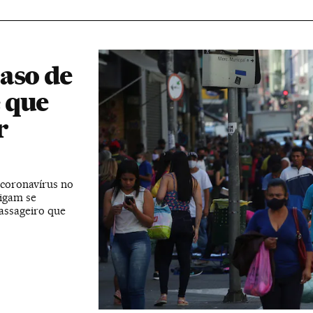
aso de
 que
r
 coronavírus no
tigam se
assageiro que