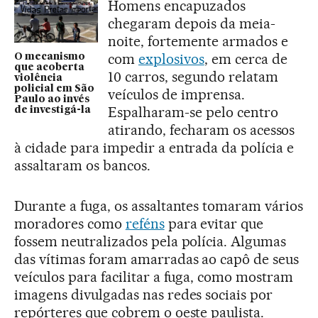
Homens encapuzados
chegaram depois da meia-
noite, fortemente armados e
com
explosivos
, em cerca de
O mecanismo
que acoberta
10 carros, segundo relatam
violência
policial em São
veículos de imprensa.
Paulo ao invés
Espalharam-se pelo centro
de investigá-la
atirando, fecharam os acessos
à cidade para impedir a entrada da polícia e
assaltaram os bancos.
Durante a fuga, os assaltantes tomaram vários
moradores como
reféns
para evitar que
fossem neutralizados pela polícia. Algumas
das vítimas foram amarradas ao capô de seus
veículos para facilitar a fuga, como mostram
imagens divulgadas nas redes sociais por
repórteres que cobrem o oeste paulista.