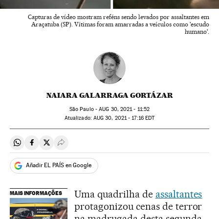
Capturas de vídeo mostram reféns sendo levados por assaltantes em
Araçatuba (SP). Vítimas foram amarradas a veículos como 'escudo
humano'.
NAIARA GALARRAGA GORTÁZAR
São Paulo -
AUG
30, 2021 - 11:52
atualizado:
AUG
30, 2021 - 17:16
EDT
Compartir en Whatsapp
Compartir en Facebook
Compartir en Twitter
Desplegar Redes Sociales
Añadir EL PAÍS en Google
Uma quadrilha de
assaltantes
MAIS INFORMAÇÕES
protagonizou cenas de terror
na madrugada desta segunda-