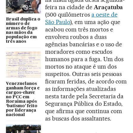
feira na cidade de
Araçatuba
(500 quilômetros
a oeste de
Brasil duplica o
São Paulo
), em uma ação que
número de
acabou com três mortos e
armas de fogo
nas mãos da
envolveu roubos a duas
população em
três anos
agências bancárias e o uso de
moradores como escudos
humanos para a fuga. Um dos
mortos no ataque é um dos
suspeitos. Outras seis pessoas
ficaram feridas, de acordo com
Venezuelanos
as informações atualizadas
ganham força e
cargos-chave
nesta tarde pela Secretaria da
no PCC em
Roraima após
Segurança Pública do Estado,
‘batismo’ feito
que afirma que continua com
por liderança
nacional
as buscas dos assaltantes.