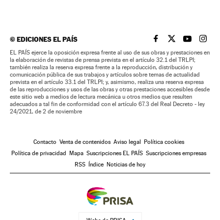
©
EDICIONES EL PAÍS
EL PAÍS BRASIL EN
EL PAÍS BRASI
EL PAÍS B
EL PA
EL PAÍS ejerce la oposición expresa frente al uso de sus obras y prestaciones en
la elaboración de revistas de prensa prevista en el artículo 32.1 del TRLPI;
también realiza la reserva expresa frente a la reproducción, distribución y
comunicación pública de sus trabajos y artículos sobre temas de actualidad
prevista en el artículo 33.1 del TRLPI; y, asimismo, realiza una reserva expresa
de las reproducciones y usos de las obras y otras prestaciones accesibles desde
este sitio web a medios de lectura mecánica u otros medios que resulten
adecuados a tal fin de conformidad con el artículo 67.3 del Real Decreto - ley
24/2021, de 2 de noviembre
Contacto
Venta de contenidos
Aviso legal
Política cookies
Política de privacidad
Mapa
Suscripciones EL PAÍS
Suscripciones empresas
RSS
Índice
Noticias de hoy