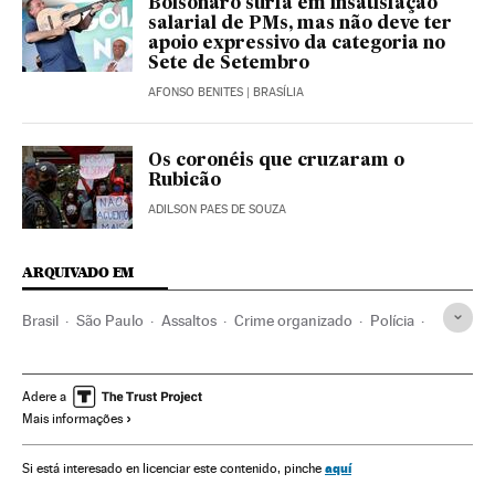
Bolsonaro surfa em insatisfação
salarial de PMs, mas não deve ter
apoio expressivo da categoria no
Sete de Setembro
AFONSO BENITES
| BRASÍLIA
Os coronéis que cruzaram o
Rubicão
ADILSON PAES DE SOUZA
ARQUIVADO EM
Brasil
São Paulo
Assaltos
Crime organizado
Polícia
Reféns
Roubos
Estado São Paulo
Investigação policial
Adere a
Mais informações
aquí
Si está interesado en licenciar este contenido, pinche