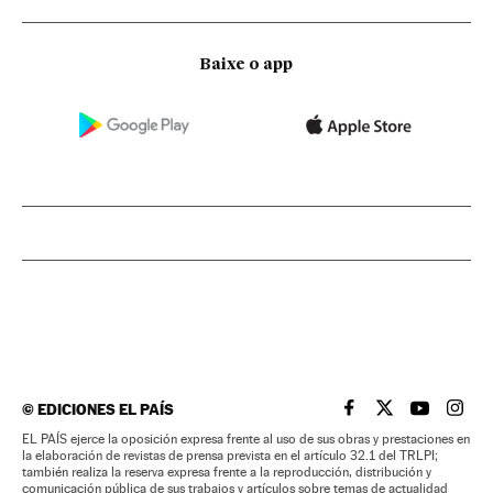
Baixe o app
©
EDICIONES EL PAÍS
EL PAÍS BRASIL EN
EL PAÍS BRASI
EL PAÍS B
EL PA
EL PAÍS ejerce la oposición expresa frente al uso de sus obras y prestaciones en
la elaboración de revistas de prensa prevista en el artículo 32.1 del TRLPI;
también realiza la reserva expresa frente a la reproducción, distribución y
comunicación pública de sus trabajos y artículos sobre temas de actualidad