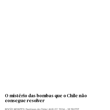
O mistério das bombas que o Chile não
consegue resolver
ROCÍO MONTES
|
Santiago do Chile
|
AUG 07, 2014 - 18:39
EDT