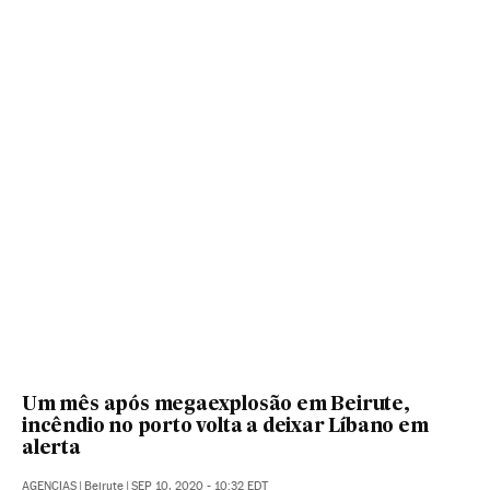
Um mês após megaexplosão em Beirute,
incêndio no porto volta a deixar Líbano em
alerta
AGENCIAS
|
Beirute
|
SEP 10, 2020 - 10:32
EDT