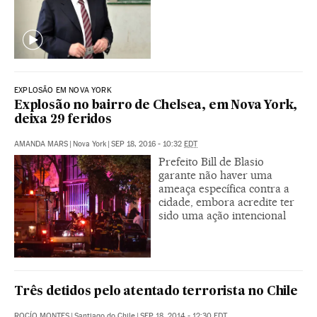
EXPLOSÃO EM NOVA YORK
Explosão no bairro de Chelsea, em Nova York,
deixa 29 feridos
AMANDA MARS
|
Nova York
|
SEP 18, 2016 - 10:32
EDT
Prefeito Bill de Blasio
garante não haver uma
ameaça específica contra a
cidade, embora acredite ter
sido uma ação intencional
Três detidos pelo atentado terrorista no Chile
ROCÍO MONTES
|
Santiago do Chile
|
SEP 18, 2014 - 12:30
EDT