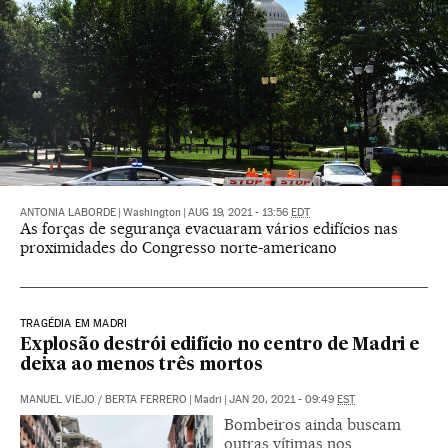
ANTONIA LABORDE
|
Washington
|
AUG 19, 2021 - 13:56
EDT
As forças de segurança evacuaram vários edifícios nas
proximidades do Congresso norte-americano
TRAGÉDIA EM MADRI
Explosão destrói edifício no centro de Madri e
deixa ao menos três mortos
MANUEL VIEJO
/
BERTA FERRERO
|
Madri
|
JAN 20, 2021 - 09:49
EST
Bombeiros ainda buscam
outras vítimas nos