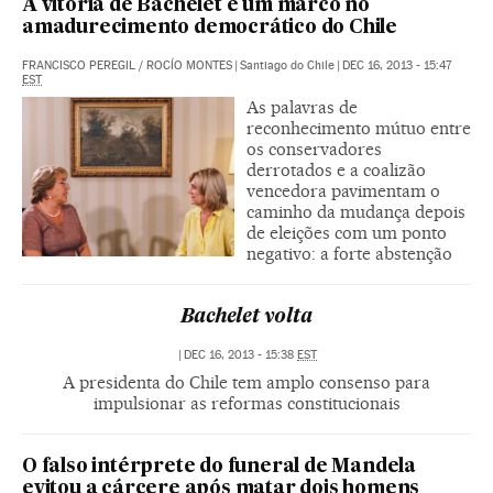
A vitória de Bachelet é um marco no
amadurecimento democrático do Chile
FRANCISCO PEREGIL
/
ROCÍO MONTES
|
Santiago do Chile
|
DEC 16, 2013 - 15:47
EST
As palavras de
reconhecimento mútuo entre
os conservadores
derrotados e a coalizão
vencedora pavimentam o
caminho da mudança depois
de eleições com um ponto
negativo: a forte abstenção
Bachelet volta
|
DEC 16, 2013 - 15:38
EST
A presidenta do Chile tem amplo consenso para
impulsionar as reformas constitucionais
O falso intérprete do funeral de Mandela
evitou a cárcere após matar dois homens