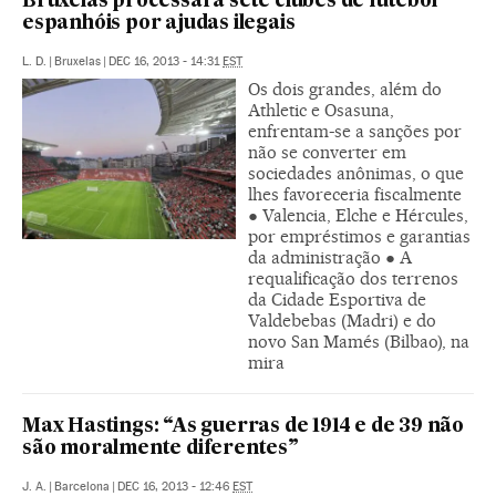
Bruxelas processará sete clubes de futebol
espanhóis por ajudas ilegais
L. D.
|
Bruxelas
|
DEC 16, 2013 - 14:31
EST
Os dois grandes, além do
Athletic e Osasuna,
enfrentam-se a sanções por
não se converter em
sociedades anônimas, o que
lhes favoreceria fiscalmente
● Valencia, Elche e Hércules,
por empréstimos e garantias
da administração ● A
requalificação dos terrenos
da Cidade Esportiva de
Valdebebas (Madri) e do
novo San Mamés (Bilbao), na
mira
Max Hastings: “As guerras de 1914 e de 39 não
são moralmente diferentes”
J. A.
|
Barcelona
|
DEC 16, 2013 - 12:46
EST