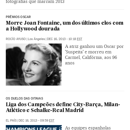
fotografias que marcam 2013
PRÊMIOS OSCAR
Morre Joan Fontaine, um dos últimos elos com
a Hollywood dourada
ROCÍO AYUSO
|
Los Ángeles
|
DEC 16, 2013 - 10:18
EST
A atriz ganhou um Oscar por
'Suspeita' e morreu em
Carmel, Califórnia, aos 96
anos
OS DUELOS DAS OITAVAS
Liga dos Campeões define City-Barça, Milan-
Atlético e Schalke-Real Madrid
EL PAÍS
|
DEC 16, 2013 - 09:59
EST
As equipes espanholas