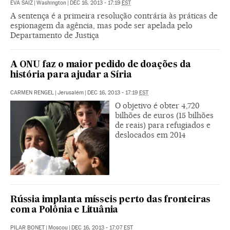
EVA SAIZ
|
Washington
|
DEC 16, 2013 - 17:19
EST
A sentença é a primeira resolução contrária às práticas de
espionagem da agência, mas pode ser apelada pelo
Departamento de Justiça
A ONU faz o maior pedido de doações da
história para ajudar a Síria
CARMEN RENGEL
|
Jerusalém
|
DEC 16, 2013 - 17:19
EST
O objetivo é obter 4,720
bilhões de euros (15 bilhões
de reais) para refugiados e
deslocados em 2014
Rússia implanta mísseis perto das fronteiras
com a Polônia e Lituânia
PILAR BONET
|
Moscou
|
DEC 16, 2013 - 17:07
EST