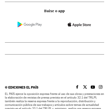
Baixe o app
©
EDICIONES EL PAÍS
EL PAÍS BRASIL EN
EL PAÍS BRASI
EL PAÍS B
EL PA
EL PAÍS ejerce la oposición expresa frente al uso de sus obras y prestaciones en
la elaboración de revistas de prensa prevista en el artículo 32.1 del TRLPI;
también realiza la reserva expresa frente a la reproducción, distribución y
comunicación pública de sus trabajos y artículos sobre temas de actualidad
prevista en el artículo 33.1 del TRLPI; y, asimismo, realiza una reserva expresa