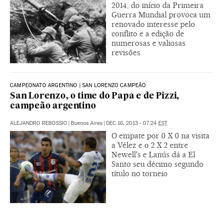
2014, do início da Primeira
Guerra Mundial provoca um
renovado interesse pelo
conflito e a edição de
numerosas e valiosas
revisões
CAMPEONATO ARGENTINO | SAN LORENZO CAMPEÃO
San Lorenzo, o time do Papa e de Pizzi,
campeão argentino
ALEJANDRO REBOSSIO
|
Buenos Aires
|
DEC 16, 2013 - 07:24
EST
O empate por 0 X 0 na visita
a Vélez e o 2 X 2 entre
Newell's e Lanús dá a El
Santo seu décimo segundo
título no torneio