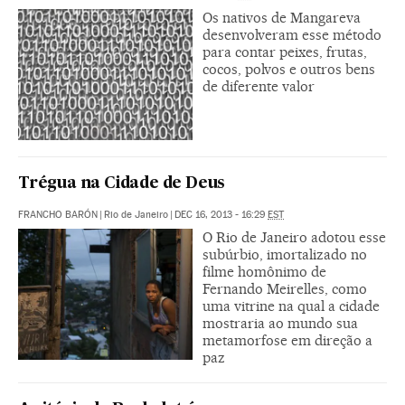
Os nativos de Mangareva
desenvolveram esse método
para contar peixes, frutas,
cocos, polvos e outros bens
de diferente valor
Trégua na Cidade de Deus
FRANCHO BARÓN
|
Rio de Janeiro
|
DEC 16, 2013 - 16:29
EST
O Rio de Janeiro adotou esse
subúrbio, imortalizado no
filme homônimo de
Fernando Meirelles, como
uma vitrine na qual a cidade
mostraria ao mundo sua
metamorfose em direção a
paz