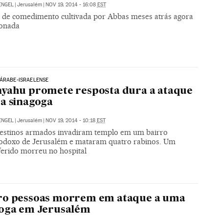
ENGEL
|
Jerusalém
|
NOV 19, 2014 - 16:08
EST
de comedimento cultivada por Abbas meses atrás agora
ionada
ÁRABE-ISRAELENSE
yahu promete resposta dura a ataque
a sinagoga
ENGEL
|
Jerusalém
|
NOV 19, 2014 - 10:18
EST
lestinos armados invadiram templo em um bairro
todoxo de Jerusalém e mataram quatro rabinos. Um
 ferido morreu no hospital
ro pessoas morrem em ataque a uma
goga em Jerusalém