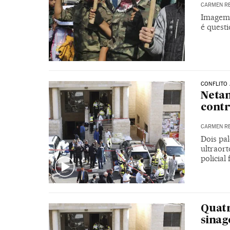
CARMEN R
Imagem 
é quest
CONFLITO 
Netan
contr
CARMEN R
Dois pa
ultraor
policial
Quat
sina