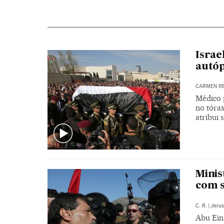
Israe
autóp
CARMEN R
Médico 
no tórax
atribui
Minis
com s
C. R.
|
Jeru
Abu Ein 