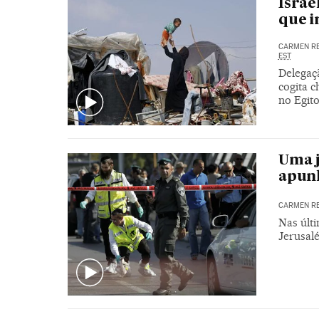
Israe
que i
CARMEN R
EST
Delegaç
cogita c
no Egit
Uma 
apunh
CARMEN R
Nas últi
Jerusal