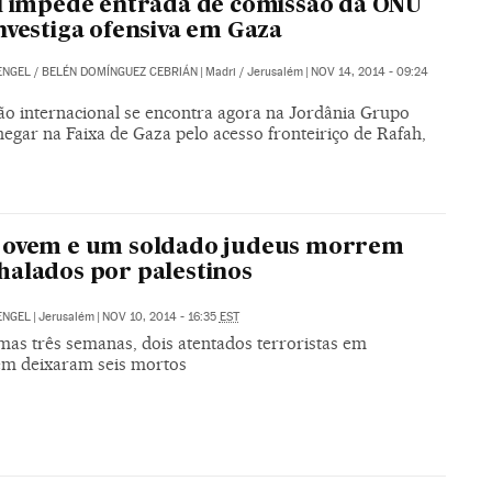
l impede entrada de comissão da ONU
nvestiga ofensiva em Gaza
ENGEL
/
BELÉN DOMÍNGUEZ CEBRIÁN
|
Madri / Jerusalém
|
NOV 14, 2014 - 09:24
ão internacional se encontra agora na Jordânia Grupo
hegar na Faixa de Gaza pelo acesso fronteiriço de Rafah,
o
jovem e um soldado judeus morrem
alados por palestinos
ENGEL
|
Jerusalém
|
NOV 10, 2014 - 16:35
EST
mas três semanas, dois atentados terroristas em
ém deixaram seis mortos