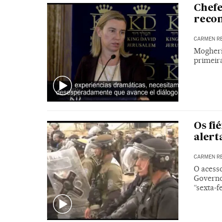
Chefe
recon
CARMEN R
Mogheri
primeir
Os fi
alert
CARMEN R
O acess
Governo
“sexta-f