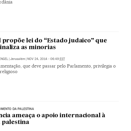
ordânia
l propõe lei do “Estado judaico” que
naliza as minorias
ENGEL
|
Jerusalém
|
NOV 24, 2014 - 06:49
EST
amentação, que deve passar pelo Parlamento, privilegia o
religioso
IMENTO DA PALESTINA
ncia ameaça o apoio internacional à
 palestina