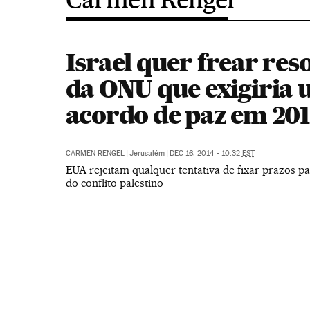
Israel quer frear res
da ONU que exigiria
acordo de paz em 20
CARMEN RENGEL
|
Jerusalém
|
DEC 16, 2014 - 10:32
EST
EUA rejeitam qualquer tentativa de fixar prazos pa
do conflito palestino