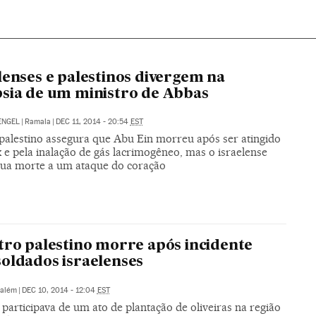
lenses e palestinos divergem na
sia de um ministro de Abbas
ENGEL
|
Ramala
|
DEC 11, 2014 - 20:54
EST
palestino assegura que Abu Ein morreu após ser atingido
 e pela inalação de gás lacrimogêneo, mas o israelense
 sua morte a um ataque do coração
tro palestino morre após incidente
oldados israelenses
salém
|
DEC 10, 2014 - 12:04
EST
participava de um ato de plantação de oliveiras na região