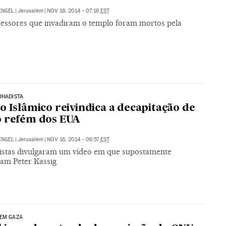
ENGEL
|
Jerusalém
|
NOV 18, 2014 - 07:18
EST
ressores que invadiram o templo foram mortos pela
IHADISTA
o Islâmico reivindica a decapitação de
 refém dos EUA
ENGEL
|
Jerusalém
|
NOV 16, 2014 - 06:57
EST
distas divulgaram um vídeo em que supostamente
nam Peter Kassig
 EM GAZA