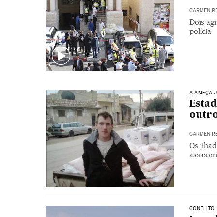
CARMEN R
Dois ag
polícia
A AMEÇA J
Estad
outro
CARMEN R
Os jiha
assassi
CONFLITO