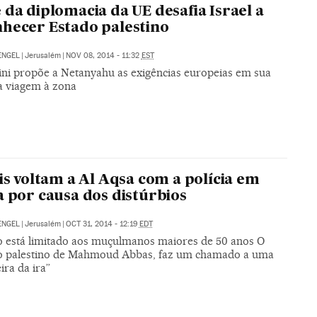
 da diplomacia da UE desafia Israel a
hecer Estado palestino
ENGEL
|
Jerusalém
|
NOV 08, 2014 - 11:32
EST
ni propõe a Netanyahu as exigências europeias em sua
a viagem à zona
éis voltam a Al Aqsa com a polícia em
a por causa dos distúrbios
ENGEL
|
Jerusalém
|
OCT 31, 2014 - 12:19
EDT
o está limitado aos muçulmanos maiores de 50 anos O
 palestino de Mahmoud Abbas, faz um chamado a uma
eira da ira”