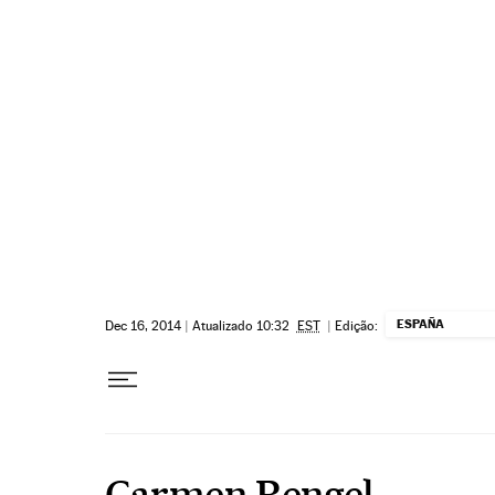
Pular para o conteúdo
ESPAÑA
Dec 16, 2014
|
Atualizado 10:32
EST
|
Edição:
Carmen Rengel