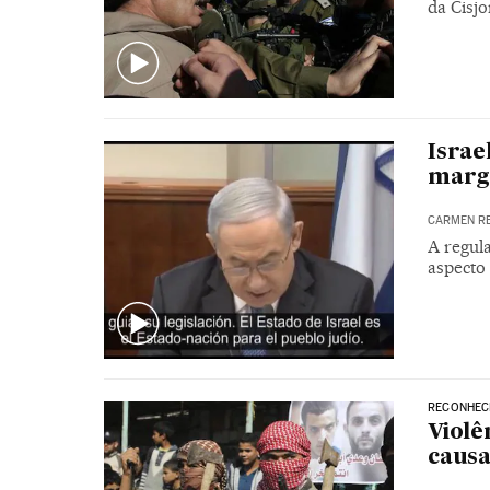
da Cisj
Israe
margi
CARMEN R
A regul
aspecto 
RECONHEC
Violê
causa