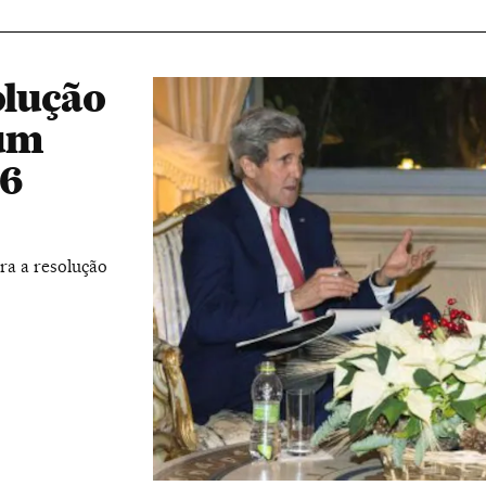
olução
 um
16
ra a resolução