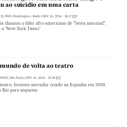
ou ao suicídio em uma carta
/
EL PAÍS
|
Washington / Madri
|
NOV 14, 2014 - 16:17
EST
ia chamou o líder afro-americano de "besta anormal",
 o 'New York Times'
mundo de volta ao teatro
ORAES
|
São Paulo
|
NOV 14, 2014 - 15:18
EST
teatro, formato inovador criado na Espanha em 2009,
o Rio para impactar