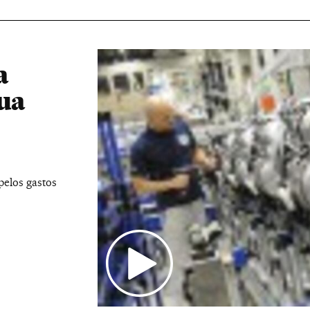
a
nua
pelos gastos