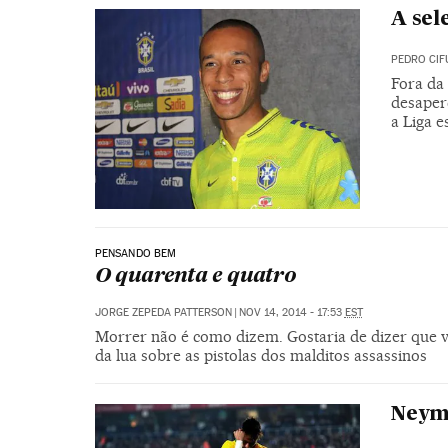
A sel
PEDRO CIF
Fora da
desaper
a Liga 
PENSANDO BEM
O quarenta e quatro
JORGE ZEPEDA PATTERSON
|
NOV 14, 2014 - 17:53
EST
Morrer não é como dizem. Gostaria de dizer que vi
da lua sobre as pistolas dos malditos assassinos
Neyma