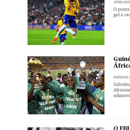
JORDI QUI
O ponta
gol a ca
Guiné
Áfric
AGÊNCIAS
Substitu
African
adiamen
O FBI