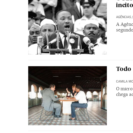
incit
AGÊNCIAS
A Agênc
segundo
Todo 
CAMILA M
O micro
chega a