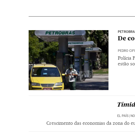
PETROBRA
De co
PEDRO CIF
Polícia 
estão so
Tímid
EL PAÍS
|
NO
Crescimento das economias da zona do eur