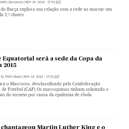
XANO
|
Barcelona
|
NOV 14, 2014 - 17:03
EST
 do Barça explora sua relação com a rede ao marcar um
da 2,7 chutes
 Equatorial será a sede da Copa da
a 2015
/
EL PAÍS
|
Madri
|
NOV 14, 2014 - 17:02
EST
irá o Marrocos, desclassificado pela Confederação
a de Futebol (CAF) Os marroquinos tinham solicitado o
to do torneio por causa da epidemia de ebola
 chantageou Martin Luther King e o