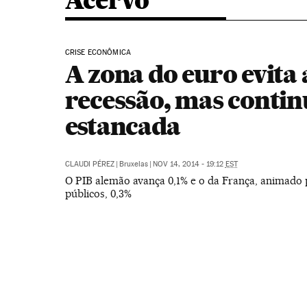
Acervo
CRISE ECONÔMICA
A zona do euro evita 
recessão, mas conti
estancada
CLAUDI PÉREZ
|
Bruxelas
|
NOV 14, 2014 - 19:12
EST
O PIB alemão avança 0,1% e o da França, animado 
públicos, 0,3%