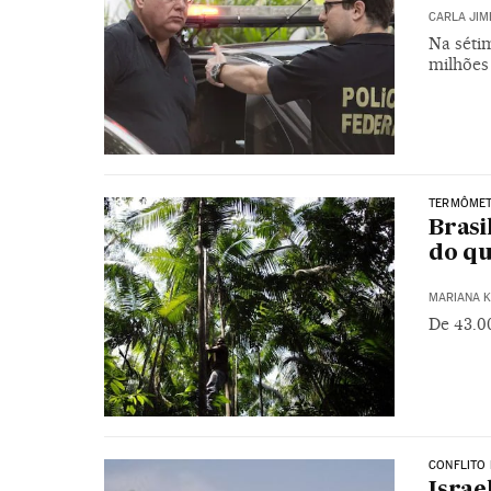
CARLA JIM
Na séti
milhões
TERMÔMET
Brasi
do qu
MARIANA K
De 43.0
CONFLITO
Israe