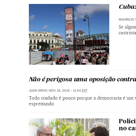
Cuba:
MAURICIO 
Se algu
castrist
Não é perigosa uma oposição contra
JUAN ARIAS
|
NOV 14, 2014 - 11:44
EST
Todo cuidado é pouco porque a democracia é um v
espreitando
Políc
no ca