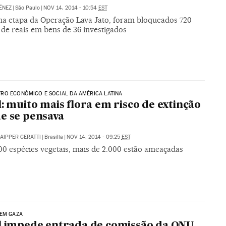
ÉNEZ
|
São Paulo
|
NOV 14, 2014 - 10:54
EST
ma etapa da Operação Lava Jato, foram bloqueados 720
 de reais em bens de 36 investigados
RO ECONÔMICO E SOCIAL DA AMÉRICA LATINA
l: muito mais flora em risco de extinção
e se pensava
AIPPER CERATTI
|
Brasília
|
NOV 14, 2014 - 09:25
EST
00 espécies vegetais, mais de 2.000 estão ameaçadas
 EM GAZA
l impede entrada de comissão da ONU