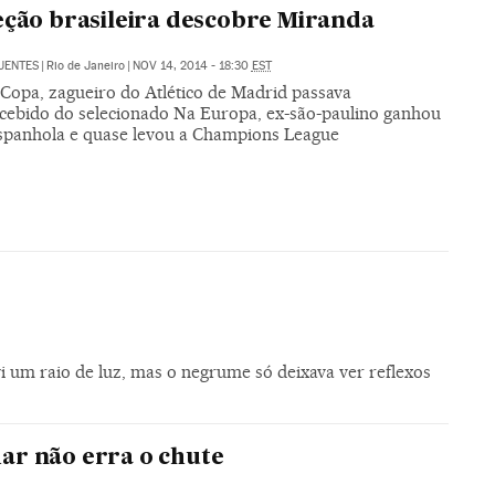
eção brasileira descobre Miranda
UENTES
|
Rio de Janeiro
|
NOV 14, 2014 - 18:30
EST
 Copa, zagueiro do Atlético de Madrid passava
cebido do selecionado Na Europa, ex-são-paulino ganhou
espanhola e quase levou a Champions League
 um raio de luz, mas o negrume só deixava ver reflexos
r não erra o chute