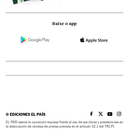
Baixe o app
©
EDICIONES EL PAÍS
EL PAÍS BRASIL EN
EL PAÍS BRASI
EL PAÍS B
EL PA
EL PAÍS ejerce la oposición expresa frente al uso de sus obras y prestaciones en
la elaboración de revistas de prensa prevista en el artículo 32.1 del TRLPI;