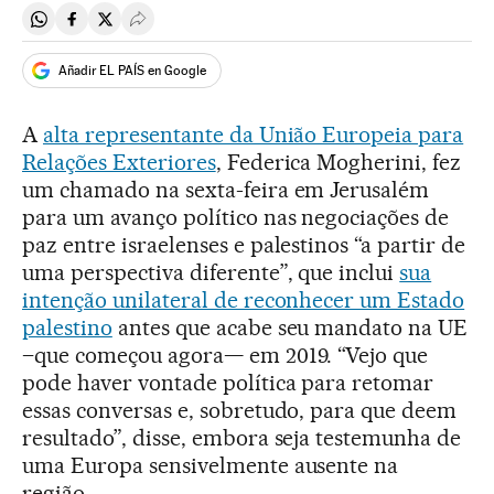
Compartir en Whatsapp
Compartir en Facebook
Compartir en Twitter
Desplegar Redes Sociales
Añadir EL PAÍS en Google
A
alta representante da União Europeia para
Relações Exteriores
, Federica Mogherini, fez
um chamado na sexta-feira em Jerusalém
para um avanço político nas negociações de
paz entre israelenses e palestinos “a partir de
uma perspectiva diferente”, que inclui
sua
intenção unilateral de reconhecer um Estado
palestino
antes que acabe seu mandato na UE
–que começou agora— em 2019. “Vejo que
pode haver vontade política para retomar
essas conversas e, sobretudo, para que deem
resultado”, disse, embora seja testemunha de
uma Europa sensivelmente ausente na
região.