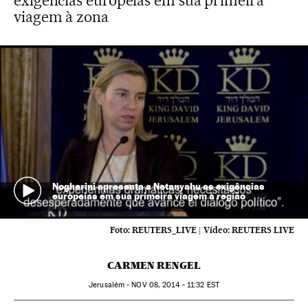
exigências europeias em sua primeira
viagem à zona
Nogherini apresenta a Netanyahu as exigências
europeias em sua primeira viagem à região
Foto:
REUTERS_LIVE
|
Vídeo:
REUTERS LIVE
CARMEN RENGEL
Jerusalém -
NOV
08, 2014 - 11:32
EST