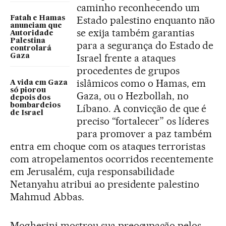
caminho reconhecendo um
Estado palestino enquanto não
Fatah e Hamas
anunciam que
se exija também garantias
Autoridade
Palestina
para a segurança do Estado de
controlará
Israel frente a ataques
Gaza
procedentes de grupos
islâmicos como o Hamas, em
A vida em Gaza
só piorou
Gaza, ou o Hezbollah, no
depois dos
bombardeios
Líbano. A convicção de que é
de Israel
preciso “fortalecer” os líderes
para promover a paz também
entra em choque com os ataques terroristas
com atropelamentos ocorridos recentemente
em Jerusalém, cuja responsabilidade
Netanyahu atribui ao presidente palestino
Mahmud Abbas.
Mogherini mostrou sua preocupação pelos