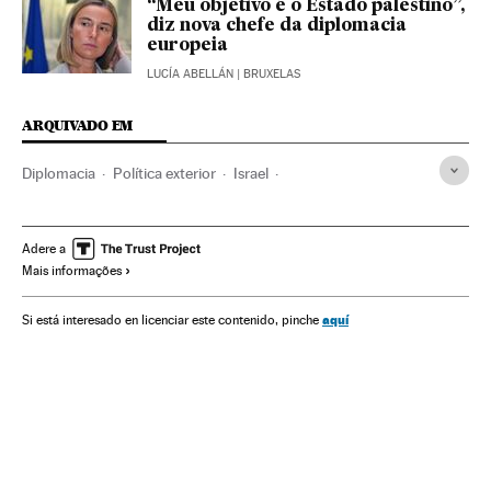
“Meu objetivo é o Estado palestino”,
diz nova chefe da diplomacia
europeia
LUCÍA ABELLÁN
| BRUXELAS
ARQUIVADO EM
Diplomacia
Política exterior
Israel
Conflito árabe-israelense
Relações internacionais
Palestina
Conflitos territoriais
União Europeia
Adere a
Mais informações
Oriente médio
Organizações internacionais
Europa
Ásia
Conflitos
Relações exteriores
aquí
Si está interesado en licenciar este contenido, pinche