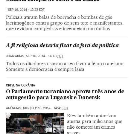
|
SEP 16, 2014 - 15:23
EDT
Policiais atiram balas de borracha e bombas de gás
lacrimogêneo contra grupo de sem-teto e manifestantes,
que revidam com pedras e incendeiam um ônibus
A fé religiosa deveria ficar de fora da política
JUAN ARIAS
|
SEP 16, 2014 - 14:48
EDT
Todos os ditadores usaram a seu favor a fé ou o ateísmo.
Somente a democracia é sempre laica
CRISE NA UCRÂNIA
O Parlamento ucraniano aprova três anos de
autogestão para Lugansk e Donetsk
AGÊNCIAS
|
Kiev
|
SEP 16, 2014 - 14:41
EDT
Kiev também autorizou
anistia para milicianos que
não cometeram crimes
graves