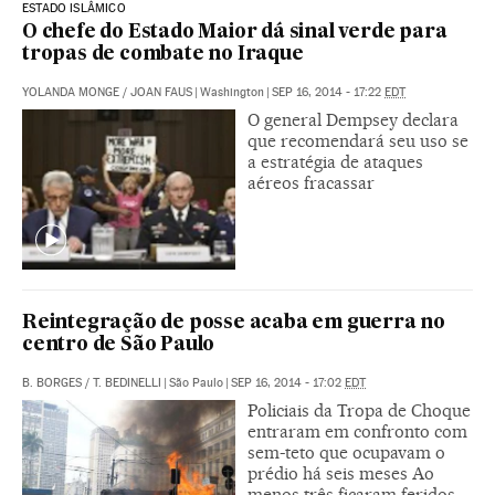
ESTADO ISLÂMICO
O chefe do Estado Maior dá sinal verde para
tropas de combate no Iraque
YOLANDA MONGE
/
JOAN FAUS
|
Washington
|
SEP 16, 2014 - 17:22
EDT
O general Dempsey declara
que recomendará seu uso se
a estratégia de ataques
aéreos fracassar
Reintegração de posse acaba em guerra no
centro de São Paulo
B. BORGES
/
T. BEDINELLI
|
São Paulo
|
SEP 16, 2014 - 17:02
EDT
Policiais da Tropa de Choque
entraram em confronto com
sem-teto que ocupavam o
prédio há seis meses Ao
menos três ficaram feridos