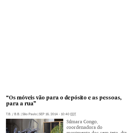
“Os móveis vão para o depósito e as pessoas,
para a rua”
T.B.
/
B.B.
|
São Paulo
|
SEP 16, 2014 - 10:40
EDT
Silmara Congo,
coordenadora do
movimento dos sem-teto, diz