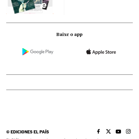
Baixe o app
©
EDICIONES EL PAÍS
EL PAÍS BRASIL EN
EL PAÍS BRASI
EL PAÍS B
EL PA