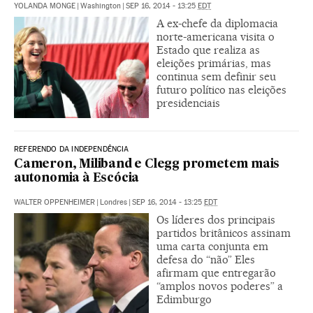
YOLANDA MONGE
|
Washington
|
SEP 16, 2014 - 13:25
EDT
A ex-chefe da diplomacia
norte-americana visita o
Estado que realiza as
eleições primárias, mas
continua sem definir seu
futuro político nas eleições
presidenciais
REFERENDO DA INDEPENDÊNCIA
Cameron, Miliband e Clegg prometem mais
autonomia à Escócia
WALTER OPPENHEIMER
|
Londres
|
SEP 16, 2014 - 13:25
EDT
Os líderes dos principais
partidos britânicos assinam
uma carta conjunta em
defesa do “não” Eles
afirmam que entregarão
“amplos novos poderes” a
Edimburgo