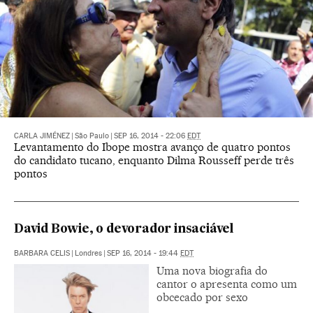
CARLA JIMÉNEZ
|
São Paulo
|
SEP 16, 2014 - 22:06
EDT
Levantamento do Ibope mostra avanço de quatro pontos
do candidato tucano, enquanto Dilma Rousseff perde três
pontos
David Bowie, o devorador insaciável
BARBARA CELIS
|
Londres
|
SEP 16, 2014 - 19:44
EDT
Uma nova biografia do
cantor o apresenta como um
obcecado por sexo