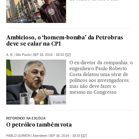
Ambicioso, o ‘homem-bomba’ da Petrobras
deve se calar na CPI
A. B.
|
São Paulo
|
SEP 16, 2014 - 19:20
EDT
O ex-diretor da companhia, o
engenheiro Paulo Roberto
Costa delatou uma série de
políticos aos investigadores,
mas não deve fazer o
mesmo no Congresso
REFERENDO NA ESCÓCIA
O petróleo também vota
PABLO GUIMÓN
|
Aberdeen
|
SEP 16, 2014 - 19:15
EDT