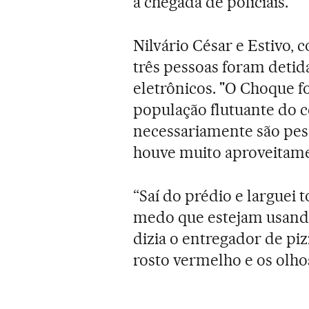
a chegada de policiais.
Nilvário César e Estivo, 
três pessoas foram detid
eletrônicos. "O Choque f
população flutuante do c
necessariamente são pes
houve muito aproveitamen
“Saí do prédio e larguei 
medo que estejam usando
dizia o entregador de pi
rosto vermelho e os olho