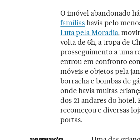
O imóvel abandonado há
famílias
havia pelo menos
Luta pela Moradia
, movi
volta de 6h, a tropa de C
prosseguimento a uma rei
entrou em confronto com
móveis e objetos pela jan
borracha e bombas de gás
onde havia muitas crian
dos 21 andares do hotel. 
recomeçou e diversas loja
portas.
Uma das crianç
MAIS INFORMAÇÕES