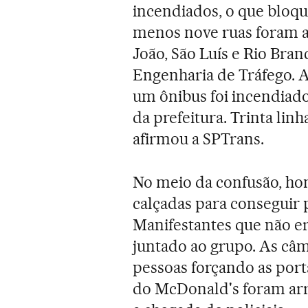
incendiados, o que bloq
menos nove ruas foram a
João, São Luís e Rio Bra
Engenharia de Tráfego. A
um ônibus foi incendiado
da prefeitura. Trinta li
afirmou a SPTrans.
No meio da confusão, h
calçadas para conseguir p
Manifestantes que não e
juntado ao grupo. As câ
pessoas forçando as port
do McDonald's foram arr