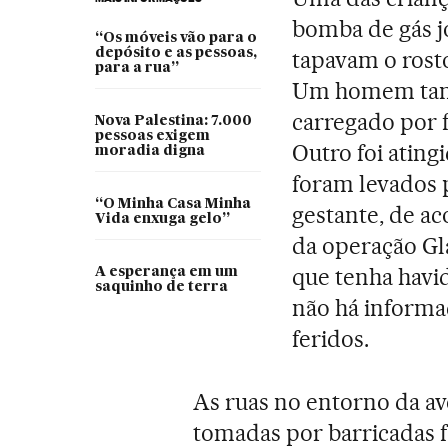
bomba de gás j
“Os móveis vão para o
depósito e as pessoas,
tapavam o rosto
para a rua”
Um homem tamb
carregado por f
Nova Palestina: 7.000
pessoas exigem
Outro foi ating
moradia digna
foram levados 
“O Minha Casa Minha
gestante, de 
Vida enxuga gelo”
da operação Gl
que tenha havid
A esperança em um
saquinho de terra
não há informa
feridos.
As ruas no entorno da av
tomadas por barricadas 