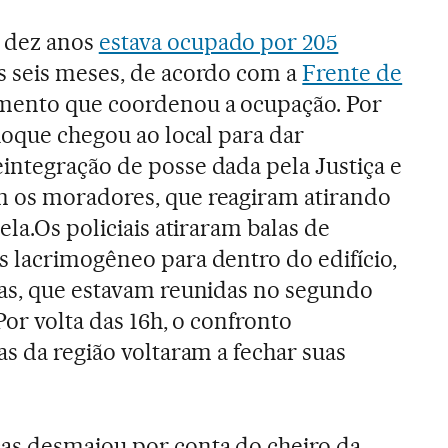
 dez anos
estava ocupado por 205
 seis meses, de acordo com a
Frente de
mento que coordenou a ocupação. Por
hoque chegou ao local para dar
ntegração de posse dada pela Justiça e
 os moradores, que reagiram atirando
ela.Os policiais atiraram balas de
 lacrimogêneo para dentro do edifício,
ças, que estavam reunidas no segundo
Por volta das 16h, o confronto
s da região voltaram a fechar suas
as desmaiou por conta do cheiro da