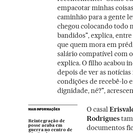
empacotar minhas coisa
caminhão para a gente leva
chegou colocando todo 
bandidos", explica, entr
que quem mora em prédi
salário compatível com o
explica. O filho acabou 
depois de ver as notícias 
condições de recebê-lo 
dignidade, né?", acrescen
O casal
Erisval
MAIS INFORMAÇÕES
Rodrigues
tamb
Reintegração de
posse acaba em
documentos fic
guerra no centro de