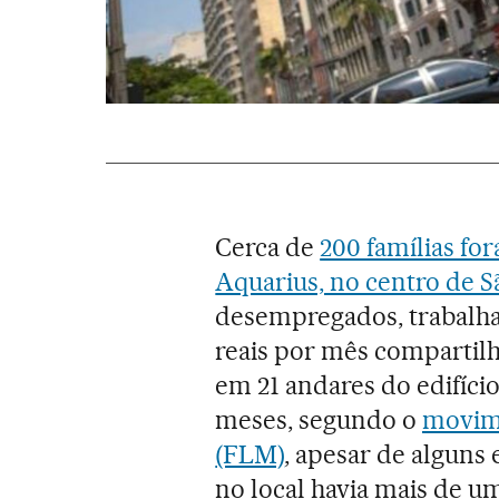
Cerca de
200 famílias fo
Aquarius, no centro de S
desempregados, trabalh
reais por mês compartil
em 21 andares do edifíci
meses, segundo o
movime
(FLM)
, apesar de alguns
no local havia mais de u