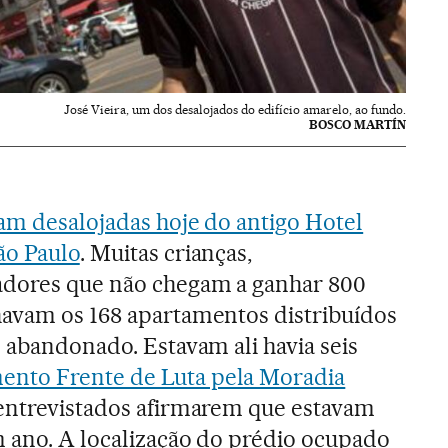
José Vieira, um dos desalojados do edifício amarelo, ao fundo.
BOSCO MARTÍN
ram desalojadas hoje do antigo Hotel
ão Paulo
. Muitas crianças,
adores que não chegam a ganhar 800
havam os 168 apartamentos distribuídos
o abandonado. Estavam ali havia seis
nto Frente de Luta pela Moradia
 entrevistados afirmarem que estavam
m ano. A localização do prédio ocupado