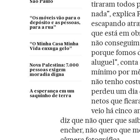
São Paulo
tiraram todos 
nada", explica
“Os móveis vão para o
escapando atrav
depósito e as pessoas,
para a rua”
que está em obr
não conseguim
“O Minha Casa Minha
Vida enxuga gelo”
porque fomos d
aluguel", conta
Nova Palestina: 7.000
mínimo por mês
pessoas exigem
moradia digna
não tenho cost
perdeu um dia d
A esperança em um
saquinho de terra
netos que fica
veio há cinco a
diz que não quer que sai
encher, não quero que me
câmera fotográfica.