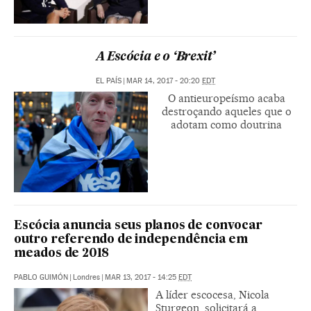
A Escócia e o ‘Brexit’
EL PAÍS
|
MAR 14, 2017 - 20:20
EDT
O antieuropeísmo acaba
destroçando aqueles que o
adotam como doutrina
Escócia anuncia seus planos de convocar
outro referendo de independência em
meados de 2018
PABLO GUIMÓN
|
Londres
|
MAR 13, 2017 - 14:25
EDT
A líder escocesa, Nicola
Sturgeon, solicitará a