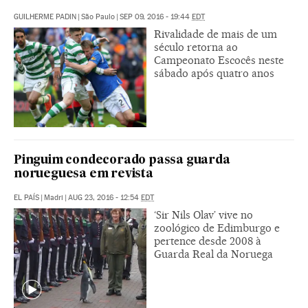
GUILHERME PADIN
|
São Paulo
|
SEP 09, 2016 - 19:44
EDT
Rivalidade de mais de um
século retorna ao
Campeonato Escocês neste
sábado após quatro anos
Pinguim condecorado passa guarda
norueguesa em revista
EL PAÍS
|
Madri
|
AUG 23, 2016 - 12:54
EDT
‘Sir Nils Olav’ vive no
zoológico de Edimburgo e
pertence desde 2008 à
Guarda Real da Noruega