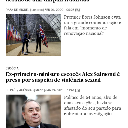
desafio de unir um país fraturado
RAFA DE MIGUEL
|
Londres
|
FEB 01, 2020 - 09:23
EST
Premier Boris Johnson evita
uma grande comemoração e
fala em “momento de
renovação nacional”
ESCÓCIA
Ex-primeiro-ministro escocês Alex Salmond é
preso por suspeita de violência sexual
EL PAÍS
/
AGÊNCIAS
|
Madri
|
JAN 24, 2019 - 11:41
EST
Político de 64 anos, alvo de
duas acusações, havia se
afastado do seu partido para
enfrentar a investigação