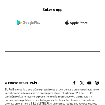
Baixe o app
©
EDICIONES EL PAÍS
EL PAÍS BRASIL EN
EL PAÍS BRASI
EL PAÍS B
EL PA
EL PAÍS ejerce la oposición expresa frente al uso de sus obras y prestaciones en
la elaboración de revistas de prensa prevista en el artículo 32.1 del TRLPI;
también realiza la reserva expresa frente a la reproducción, distribución y
comunicación pública de sus trabajos y artículos sobre temas de actualidad
prevista en el artículo 33.1 del TRLPI; y, asimismo, realiza una reserva expresa