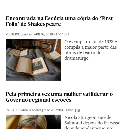
Encontrada na Escócia uma cópia do ‘First
Folio’ de Shakespeare
REUTERS
|
Londres
|
APR 07, 2016 - 17:07
EDT
O exemplar data de 1623 e
compila a maior parte das
obras de teatro do
dramaturgo
Pela primeira vez uma mulher vai liderar o
Governo regional escocês
PABLO GUIMÓN
|
Londres
|
NOV 20, 2014 - 08:29
EST
Nicola Sturgeon sucede
Salmond depois do fracasso
do independentismo no