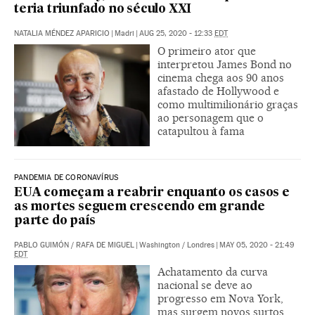
teria triunfado no século XXI
NATALIA MÉNDEZ APARICIO
|
Madri
|
AUG 25, 2020 - 12:33
EDT
O primeiro ator que
interpretou James Bond no
cinema chega aos 90 anos
afastado de Hollywood e
como multimilionário graças
ao personagem que o
catapultou à fama
PANDEMIA DE CORONAVÍRUS
EUA começam a reabrir enquanto os casos e
as mortes seguem crescendo em grande
parte do país
PABLO GUIMÓN
/
RAFA DE MIGUEL
|
Washington / Londres
|
MAY 05, 2020 - 21:49
EDT
Achatamento da curva
nacional se deve ao
progresso em Nova York,
mas surgem novos surtos