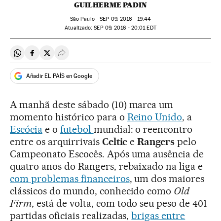
GUILHERME PADIN
São Paulo -
SEP
09, 2016 - 19:44
atualizado:
SEP
09, 2016 - 20:01
EDT
Compartir en Whatsapp
Compartir en Facebook
Compartir en Twitter
Desplegar Redes Sociales
Añadir EL PAÍS en Google
A manhã deste sábado (10) marca um
momento histórico para o
Reino Unido
, a
Escócia
e o
futebol
mundial: o reencontro
entre os arquirrivais
Celtic
e
Rangers
pelo
Campeonato Escocês. Após uma ausência de
quatro anos do Rangers, rebaixado na liga e
com problemas financeiros
, um dos maiores
clássicos do mundo, conhecido como
Old
Firm
, está de volta, com todo seu peso de 401
partidas oficiais realizadas,
brigas entre