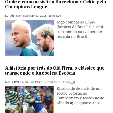
Onde e como assistir a Barcelona x Celtic pela
Champions League
EL PAÍS
|
São Paulo
|
SEP 13, 2016 - 13:03
EDT
Jogo começa às 15h45
(horário de Brasília) e será
transmitido na tv aberta e
fechada no Brasil
A história por trás do Old Firm, o clássico que
transcende o futebol na Escócia
GUILHERME PADIN
|
São Paulo
|
SEP 09, 2016 - 19:44
EDT
Rivalidade de mais de um
século retorna ao
Campeonato Escocês neste
sábado após quatro anos