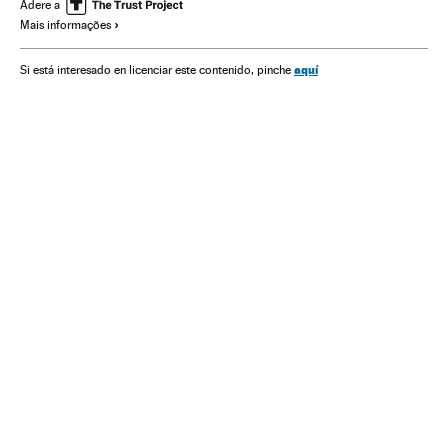
América
Champions League 2016/2017
Adere a
Mais informações
Champions League
Futebol
Competições
Esportes
aquí
Si está interesado en licenciar este contenido, pinche