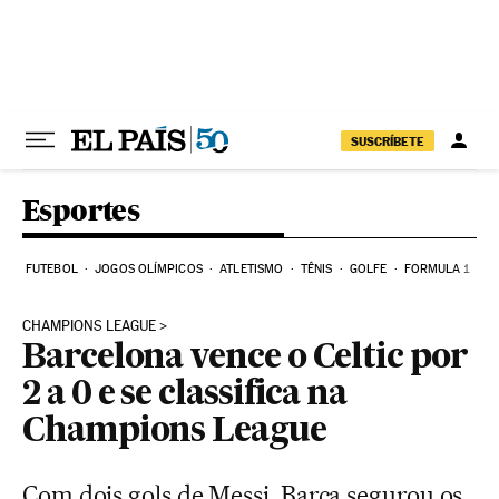
Pular para o conteúdo
SUSCRÍBETE
Esportes
FUTEBOL
JOGOS OLÍMPICOS
ATLETISMO
TÊNIS
GOLFE
FORMULA 1
CHAMPIONS LEAGUE
Barcelona vence o Celtic por
2 a 0 e se classifica na
Champions League
Com dois gols de Messi, Barça segurou os