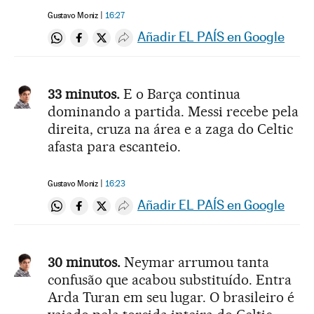
Gustavo Moniz
16:27
Añadir EL PAÍS en Google
Compartir en Whatsapp
Compartir en Facebook
Compartir en Twitter
Desplegar Redes Sociales
33 minutos.
E o Barça continua
dominando a partida. Messi recebe pela
direita, cruza na área e a zaga do Celtic
afasta para escanteio.
Gustavo Moniz
16:23
Añadir EL PAÍS en Google
Compartir en Whatsapp
Compartir en Facebook
Compartir en Twitter
Desplegar Redes Sociales
30 minutos.
Neymar arrumou tanta
confusão que acabou substituído. Entra
Arda Turan em seu lugar. O brasileiro é