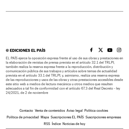
©
EDICIONES EL PAÍS
EL PAÍS BRASIL EN
EL PAÍS BRASI
EL PAÍS B
EL PA
EL PAÍS ejerce la oposición expresa frente al uso de sus obras y prestaciones en
la elaboración de revistas de prensa prevista en el artículo 32.1 del TRLPI;
también realiza la reserva expresa frente a la reproducción, distribución y
comunicación pública de sus trabajos y artículos sobre temas de actualidad
prevista en el artículo 33.1 del TRLPI; y, asimismo, realiza una reserva expresa
de las reproducciones y usos de las obras y otras prestaciones accesibles desde
este sitio web a medios de lectura mecánica u otros medios que resulten
adecuados a tal fin de conformidad con el artículo 67.3 del Real Decreto - ley
24/2021, de 2 de noviembre
Contacto
Venta de contenidos
Aviso legal
Política cookies
Política de privacidad
Mapa
Suscripciones EL PAÍS
Suscripciones empresas
RSS
Índice
Noticias de hoy