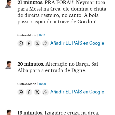
21 minutos.
PRA FORA!!! Neymar toca
para Messi na área, ele domina e chuta
de direita rasteiro, no canto. A bola
passa raspando a trave de Gordon!
Gustavo Moniz
16:11
Añadir EL PAÍS en Google
Compartir en Whatsapp
Compartir en Facebook
Compartir en Twitter
Desplegar Redes Sociales
20 minutos.
Alteração no Barça. Sai
Alba para a entrada de Digne.
Gustavo Moniz
16:09
Añadir EL PAÍS en Google
Compartir en Whatsapp
Compartir en Facebook
Compartir en Twitter
Desplegar Redes Sociales
19 minutos.
Izaguirre cruza na área,