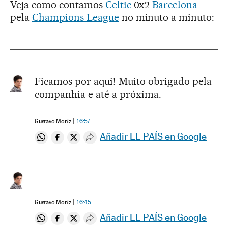
Veja como contamos
Celtic
0x2
Barcelona
pela
Champions League
no minuto a minuto:
Ficamos por aqui! Muito obrigado pela
companhia e até a próxima.
Gustavo Moniz
16:57
Añadir EL PAÍS en Google
Compartir en Whatsapp
Compartir en Facebook
Compartir en Twitter
Desplegar Redes Sociales
Gustavo Moniz
16:45
Añadir EL PAÍS en Google
Compartir en Whatsapp
Compartir en Facebook
Compartir en Twitter
Desplegar Redes Sociales