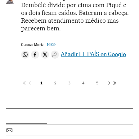
Dembélé divide por cima com Piqué e
os dois ficam caídos. Bateram a cabeça.
Recebem atendimento médico mas
parecem bem.
Gustavo Moniz
16:09
Añadir EL PAÍS en Google
Compartir en Whatsapp
Compartir en Facebook
Compartir en Twitter
Desplegar Redes Sociales
1
2
3
4
5