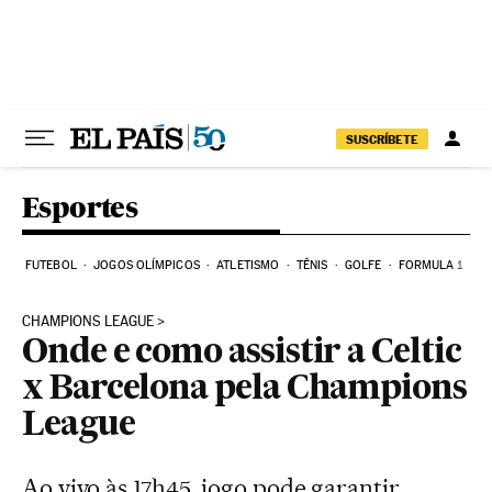
Pular para o conteúdo
SUSCRÍBETE
Esportes
FUTEBOL
JOGOS OLÍMPICOS
ATLETISMO
TÊNIS
GOLFE
FORMULA 1
CHAMPIONS LEAGUE
Onde e como assistir a Celtic
x Barcelona pela Champions
League
Ao vivo às 17h45, jogo pode garantir