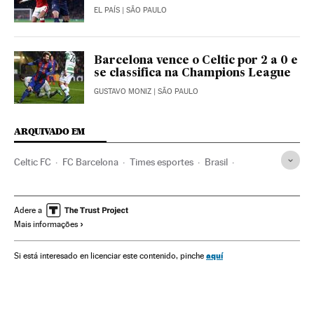
EL PAÍS
| SÃO PAULO
Barcelona vence o Celtic por 2 a 0 e
se classifica na Champions League
GUSTAVO MONIZ
| SÃO PAULO
ARQUIVADO EM
Celtic FC
FC Barcelona
Times esportes
Brasil
América do Sul
América Latina
América
Champions League 2016/2017
Champions League
Adere a
Mais informações
Futebol
Competições
Esportes
aquí
Si está interesado en licenciar este contenido, pinche