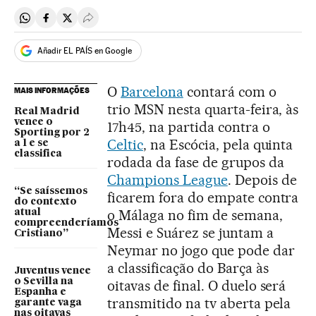
Compartir en Whatsapp
Compartir en Facebook
Compartir en Twitter
Desplegar Redes Sociales
Añadir EL PAÍS en Google
O
Barcelona
contará com o
MAIS INFORMAÇÕES
trio MSN nesta quarta-feira, às
Real Madrid
vence o
17h45, na partida contra o
Sporting por 2
Celtic
, na Escócia, pela quinta
a 1 e se
classifica
rodada da fase de grupos da
Champions League
. Depois de
“Se saíssemos
ficarem fora do empate contra
do contexto
o Málaga no fim de semana,
atual
compreenderíamos
Messi e Suárez se juntam a
Cristiano”
Neymar no jogo que pode dar
a classificação do Barça às
Juventus vence
o Sevilla na
oitavas de final. O duelo será
Espanha e
transmitido na tv aberta pela
garante vaga
nas oitavas