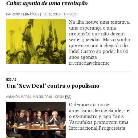
Cuba: agonia de uma revolução
PATRICIO FERNÁNDEZ
|
FEB 17, 2019 - 17:09
EST
Na ilha houve uma tentativa,
uma esperança e uma
pretensão que não devem
ser esquecidas. Mas o sonho
que encarnou a chegada do
Fidel Castro ao poder há 60
anos agoniza
irremediavelmente
IDEIAS
Um ‘New Deal’ contra o populismo
AMANDA MARS
|
JAN 03, 2019 - 09:34
EST
O democrata norte-
americano Bernie Sanders e
o ex-ministro grego Yanis
Varoufakis promovem uma
Internacional Progressista