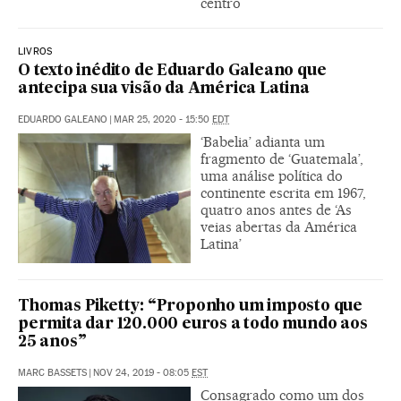
centro
LIVROS
O texto inédito de Eduardo Galeano que
antecipa sua visão da América Latina
EDUARDO GALEANO
|
MAR 25, 2020 - 15:50
EDT
‘Babelia’ adianta um
fragmento de ‘Guatemala’,
uma análise política do
continente escrita em 1967,
quatro anos antes de ‘As
veias abertas da América
Latina’
Thomas Piketty: “Proponho um imposto que
permita dar 120.000 euros a todo mundo aos
25 anos”
MARC BASSETS
|
NOV 24, 2019 - 08:05
EST
Consagrado como um dos