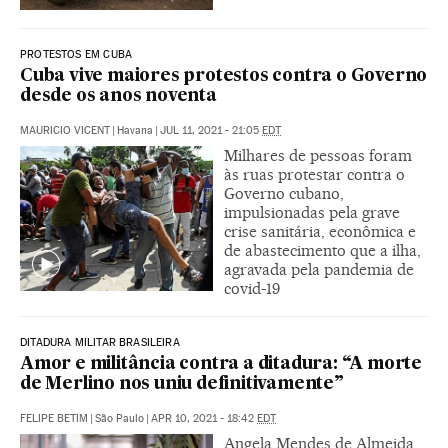
PROTESTOS EM CUBA
Cuba vive maiores protestos contra o Governo
desde os anos noventa
MAURICIO VICENT
|
Havana
|
JUL 11, 2021 - 21:05
EDT
Milhares de pessoas foram
às ruas protestar contra o
Governo cubano,
impulsionadas pela grave
crise sanitária, econômica e
de abastecimento que a ilha,
agravada pela pandemia de
covid-19
DITADURA MILITAR BRASILEIRA
Amor e militância contra a ditadura: “A morte
de Merlino nos uniu definitivamente”
FELIPE BETIM
|
São Paulo
|
APR 10, 2021 - 18:42
EDT
Angela Mendes de Almeida,