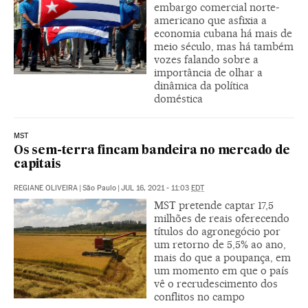
embargo comercial norte-
americano que asfixia a
economia cubana há mais de
meio século, mas há também
vozes falando sobre a
importância de olhar a
dinâmica da política
doméstica
MST
Os sem-terra fincam bandeira no mercado de
capitais
REGIANE OLIVEIRA
|
São Paulo
|
JUL 16, 2021 - 11:03
EDT
MST pretende captar 17,5
milhões de reais oferecendo
títulos do agronegócio por
um retorno de 5,5% ao ano,
mais do que a poupança, em
um momento em que o país
vê o recrudescimento dos
conflitos no campo