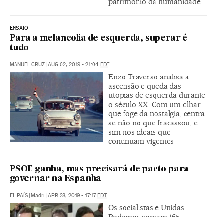
patrimônio da humanidade”
ENSAIO
Para a melancolia de esquerda, superar é
tudo
MANUEL CRUZ
|
AUG 02, 2019 - 21:04
EDT
Enzo Traverso analisa a
ascensão e queda das
utopias de esquerda durante
o século XX. Com um olhar
que foge da nostalgia, centra-
se não no que fracassou, e
sim nos ideais que
continuam vigentes
PSOE ganha, mas precisará de pacto para
governar na Espanha
EL PAÍS
|
Madri
|
APR 28, 2019 - 17:17
EDT
Os socialistas e Unidas
Podemos somam 165