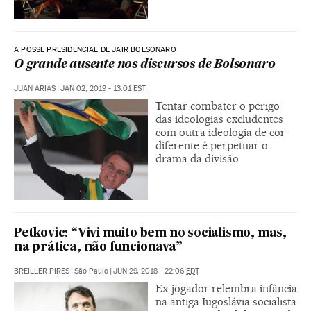
A POSSE PRESIDENCIAL DE JAIR BOLSONARO
O grande ausente nos discursos de Bolsonaro
JUAN ARIAS
|
JAN 02, 2019 - 13:01
EST
Tentar combater o perigo
das ideologias excludentes
com outra ideologia de cor
diferente é perpetuar o
drama da divisão
Petkovic: “Vivi muito bem no socialismo, mas,
na prática, não funcionava”
BREILLER PIRES
|
São Paulo
|
JUN 29, 2018 - 22:06
EDT
Ex-jogador relembra infância
na antiga Iugoslávia socialista