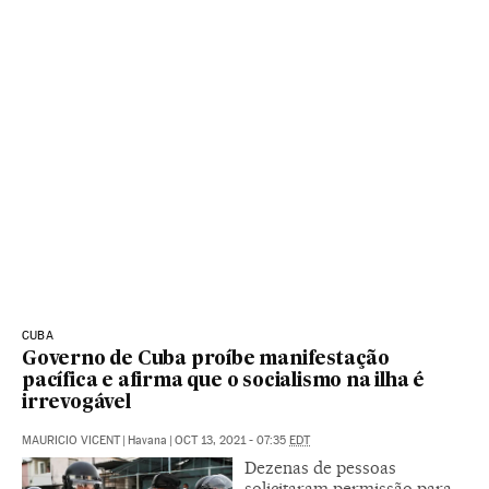
CUBA
Governo de Cuba proíbe manifestação
pacífica e afirma que o socialismo na ilha é
irrevogável
MAURICIO VICENT
|
Havana
|
OCT 13, 2021 - 07:35
EDT
Dezenas de pessoas
solicitaram permissão para