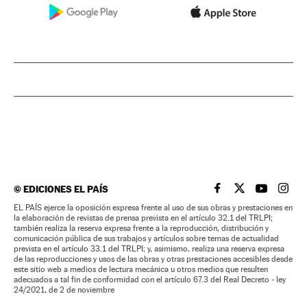
©
EDICIONES EL PAÍS
EL PAÍS BRASIL EN
EL PAÍS BRASI
EL PAÍS B
EL PA
EL PAÍS ejerce la oposición expresa frente al uso de sus obras y prestaciones en
la elaboración de revistas de prensa prevista en el artículo 32.1 del TRLPI;
también realiza la reserva expresa frente a la reproducción, distribución y
comunicación pública de sus trabajos y artículos sobre temas de actualidad
prevista en el artículo 33.1 del TRLPI; y, asimismo, realiza una reserva expresa
de las reproducciones y usos de las obras y otras prestaciones accesibles desde
este sitio web a medios de lectura mecánica u otros medios que resulten
adecuados a tal fin de conformidad con el artículo 67.3 del Real Decreto - ley
24/2021, de 2 de noviembre