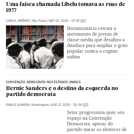
Uma faísca chamada Libelu tomava as ruas de
1977
CARLA JIMÉNEZ
|
São Paulo
|
SEP 23, 2020 - 07:35
EDT
Documentário retrata o
movimento de jovens de
classe média que desafiou a
ditadura para ampliar o grito
popular contra o regime
militar
CONVENÇÃO DEMOCRATA NOS ESTADOS UNIDOS
Bernie Sanders e o destino da esquerda no
partido democrata
PABLO GUIMÓN
|
Washington
|
AUG 17, 2020 - 20:34
EDT
Setor progressista quer seu
espaço na Convenção
Democrata, apesar do
partido mirar os eleitores de