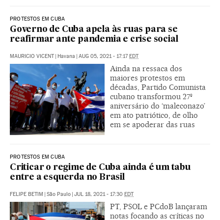
PROTESTOS EM CUBA
Governo de Cuba apela às ruas para se
reafirmar ante pandemia e crise social
MAURICIO VICENT
|
Havana
|
AUG 05, 2021 - 17:17
EDT
Ainda na ressaca dos
maiores protestos em
décadas, Partido Comunista
cubano transformou 27º
aniversário do ‘maleconazo’
em ato patriótico, de olho
em se apoderar das ruas
PROTESTOS EM CUBA
Criticar o regime de Cuba ainda é um tabu
entre a esquerda no Brasil
FELIPE BETIM
|
São Paulo
|
JUL 18, 2021 - 17:30
EDT
PT, PSOL e PCdoB lançaram
notas focando as críticas no