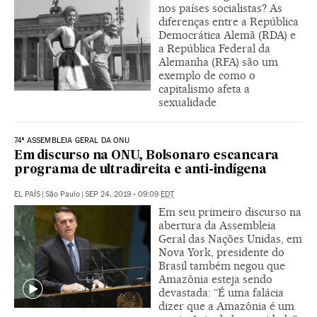
nos países socialistas? As
diferenças entre a República
Democrática Alemã (RDA) e
a República Federal da
Alemanha (RFA) são um
exemplo de como o
capitalismo afeta a
sexualidade
74ª ASSEMBLEIA GERAL DA ONU
Em discurso na ONU, Bolsonaro escancara
programa de ultradireita e anti-indígena
EL PAÍS
|
São Paulo
|
SEP 24, 2019 - 09:09
EDT
Em seu primeiro discurso na
abertura da Assembleia
Geral das Nações Unidas, em
Nova York, presidente do
Brasil também negou que
Amazônia esteja sendo
devastada: “É uma falácia
dizer que a Amazônia é um