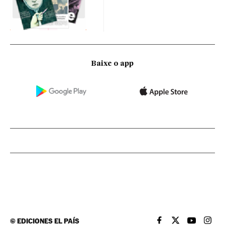
Baixe o app
©
EDICIONES EL PAÍS
EL PAÍS BRASIL EN
EL PAÍS BRASI
EL PAÍS B
EL PA