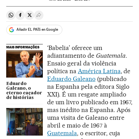
Compartir en Whatsapp
Compartir en Facebook
Compartir en Twitter
Desplegar Redes Sociales
Añadir EL PAÍS en Google
‘Babelia’ oferece um
MAIS INFORMAÇÕES
adiantamento de
Guatemala
.
Ensaio geral da violência
política na
América Latina
, de
Eduardo Galeano
(publicado
Eduardo
na Espanha pela editora Siglo
Galeano, o
XXI). É um resgate ampliado
eterno caçador
de histórias
de um livro publicado em 1967,
mas inédito na Espanha. Após
uma visita de Galeano entre
abril e maio de 1967 à
Guatemala
, o escritor, cuja