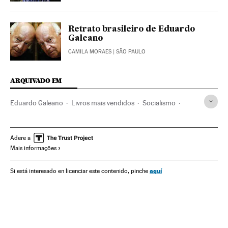
Retrato brasileiro de Eduardo
Galeano
CAMILA MORAES
| SÃO PAULO
ARQUIVADO EM
Eduardo Galeano
Livros mais vendidos
Socialismo
Venda livros
América Latina
Escritores
Livros
Ideologias
América
Literatura
Cultura
Política
Adere a
Mais informações
aquí
Si está interesado en licenciar este contenido, pinche