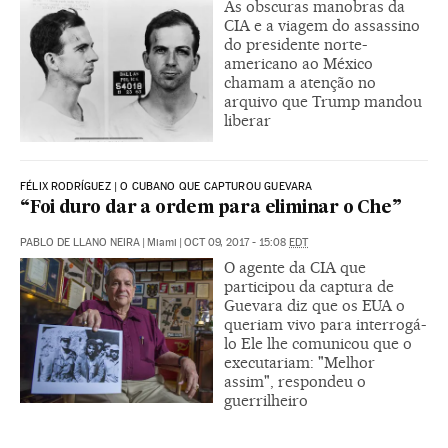
As obscuras manobras da
CIA e a viagem do assassino
do presidente norte-
americano ao México
chamam a atenção no
arquivo que Trump mandou
liberar
FÉLIX RODRÍGUEZ | O CUBANO QUE CAPTUROU GUEVARA
“Foi duro dar a ordem para eliminar o Che”
PABLO DE LLANO NEIRA
|
Miami
|
OCT 09, 2017 - 15:08
EDT
O agente da CIA que
participou da captura de
Guevara diz que os EUA o
queriam vivo para interrogá-
lo Ele lhe comunicou que o
executariam: "Melhor
assim", respondeu o
guerrilheiro