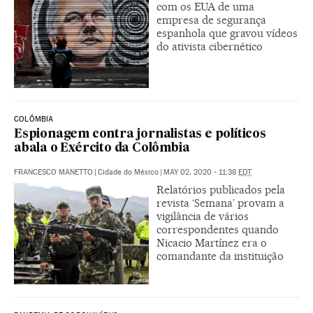
com os EUA de uma
empresa de segurança
espanhola que gravou vídeos
do ativista cibernético
COLÔMBIA
Espionagem contra jornalistas e políticos
abala o Exército da Colômbia
FRANCESCO MANETTO
|
Cidade do México
|
MAY 02, 2020 - 11:38
EDT
Relatórios publicados pela
revista ‘Semana’ provam a
vigilância de vários
correspondentes quando
Nicacio Martínez era o
comandante da instituição