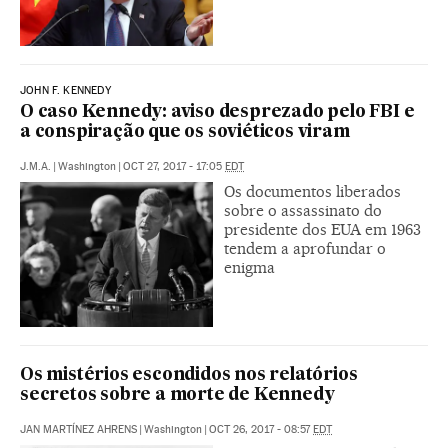
JOHN F. KENNEDY
O caso Kennedy: aviso desprezado pelo FBI e
a conspiração que os soviéticos viram
J.M.A.
|
Washington
|
OCT 27, 2017 - 17:05
EDT
Os documentos liberados
sobre o assassinato do
presidente dos EUA em 1963
tendem a aprofundar o
enigma
Os mistérios escondidos nos relatórios
secretos sobre a morte de Kennedy
JAN MARTÍNEZ AHRENS
|
Washington
|
OCT 26, 2017 - 08:57
EDT