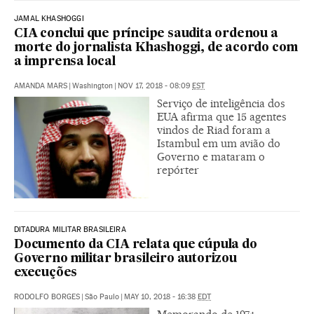
JAMAL KHASHOGGI
CIA conclui que príncipe saudita ordenou a
morte do jornalista Khashoggi, de acordo com
a imprensa local
AMANDA MARS
|
Washington
|
NOV 17, 2018 - 08:09
EST
Serviço de inteligência dos
EUA afirma que 15 agentes
vindos de Riad foram a
Istambul em um avião do
Governo e mataram o
repórter
DITADURA MILITAR BRASILEIRA
Documento da CIA relata que cúpula do
Governo militar brasileiro autorizou
execuções
RODOLFO BORGES
|
São Paulo
|
MAY 10, 2018 - 16:38
EDT