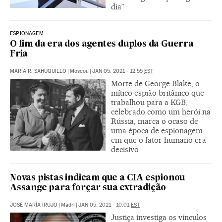
dia”
ESPIONAGEM
O fim da era dos agentes duplos da Guerra
Fria
MARÍA R. SAHUQUILLO
|
Moscou
|
JAN 05, 2021 - 12:55
EST
Morte de George Blake, o
mítico espião britânico que
trabalhou para a KGB,
celebrado como um herói na
Rússia, marca o ocaso de
uma época de espionagem
em que o fator humano era
decisivo
Novas pistas indicam que a CIA espionou
Assange para forçar sua extradição
JOSÉ MARÍA IRUJO
|
Madri
|
JAN 05, 2021 - 10:01
EST
Justiça investiga os vínculos