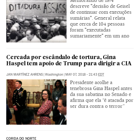
Memorando de 1974
descreve "decisão de Geisel
de continuar com execuções
sumárias". General relata
que cerca de 104 pessoas
foram "executadas
sumariamente" em um ano
Cercada por escândalo de tortura, Gina
Haspel tem apoio de Trump para dirigir a CIA
JAN MARTÍNEZ AHRENS
|
Washington
|
MAY 07, 2018 - 21:43
EDT
Presidente acolhe a
tenebrosa Gina Haspel antes
da sua sabatina no Senado e
afirma que ela “é atacada por
ser dura contra o terror”
COREIA DO NORTE