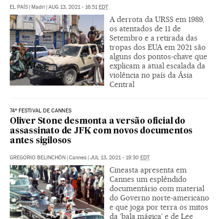
EL PAÍS
|
Madri
|
AUG 13, 2021 - 16:51
EDT
A derrota da URSS em 1989,
os atentados de 11 de
Setembro e a retirada das
tropas dos EUA em 2021 são
alguns dos pontos-chave que
explicam a atual escalada da
violência no país da Ásia
Central
74º FESTIVAL DE CANNES
Oliver Stone desmonta a versão oficial do
assassinato de JFK com novos documentos
antes sigilosos
GREGORIO BELINCHÓN
|
Cannes
|
JUL 13, 2021 - 19:30
EDT
Cineasta apresenta em
Cannes um esplêndido
documentário com material
do Governo norte-americano
e que joga por terra os mitos
da ‘bala mágica’ e de Lee