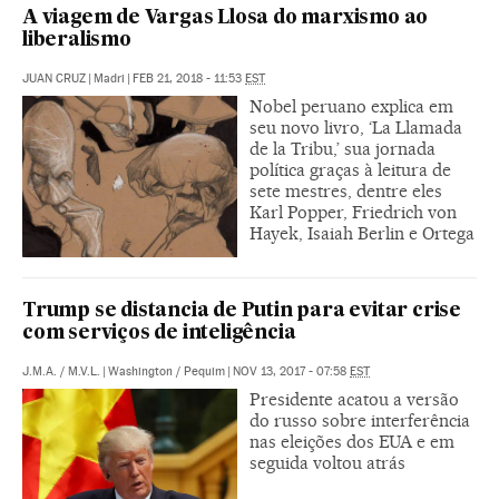
A viagem de Vargas Llosa do marxismo ao
liberalismo
JUAN CRUZ
|
Madri
|
FEB 21, 2018 - 11:53
EST
Nobel peruano explica em
seu novo livro, ‘La Llamada
de la Tribu,’ sua jornada
política graças à leitura de
sete mestres, dentre eles
Karl Popper, Friedrich von
Hayek, Isaiah Berlin e Ortega
Trump se distancia de Putin para evitar crise
com serviços de inteligência
J.M.A.
/
M.V.L.
|
Washington / Pequim
|
NOV 13, 2017 - 07:58
EST
Presidente acatou a versão
do russo sobre interferência
nas eleições dos EUA e em
seguida voltou atrás