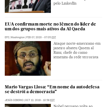
pelo LinkedIn
EUA confirmam morte no Iêmen do líder de
um dos grupos mais ativos da Al Qaeda
EFE
|
Washington
|
FEB 07, 2020 - 07:05
EST
Ataque norte-americano em
janeiro abateu Qasem al
Rimi, chefe do ramo
iemenita da rede terrorista
Mario Vargas Llosa: “Em nome da autodefesa
se destrói a democracia”
JESÚS CEBERIO
|
OCT 12, 2019 - 10:58
EDT
Nobel peruano volta ao