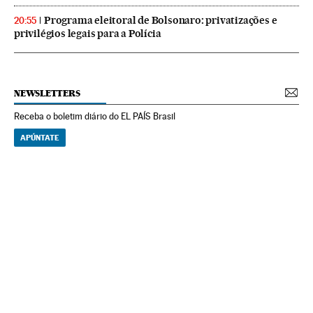
Programa eleitoral de Bolsonaro: privatizações e
20:55
privilégios legais para a Polícia
NEWSLETTERS
Receba o boletim diário do EL PAÍS Brasil
APÚNTATE
NEWSLETTERS
Boletín de América
Cada semana en tu cuenta de correo una selección de las noticias,
reportajes y análisis de los periodistas de EL PAÍS con los acontecimientos
más relevantes del continente.