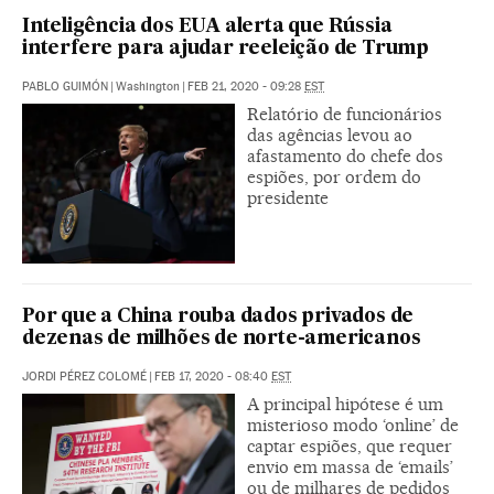
Inteligência dos EUA alerta que Rússia
interfere para ajudar reeleição de Trump
PABLO GUIMÓN
|
Washington
|
FEB 21, 2020 - 09:28
EST
Relatório de funcionários
das agências levou ao
afastamento do chefe dos
espiões, por ordem do
presidente
Por que a China rouba dados privados de
dezenas de milhões de norte-americanos
JORDI PÉREZ COLOMÉ
|
FEB 17, 2020 - 08:40
EST
A principal hipótese é um
misterioso modo ‘online’ de
captar espiões, que requer
envio em massa de ‘emails’
ou de milhares de pedidos