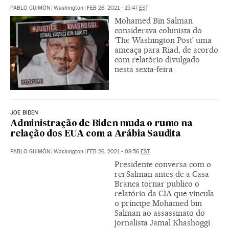
PABLO GUIMÓN
|
Washington
|
FEB 26, 2021 - 15:47
EST
Mohamed Bin Salman
considerava colunista do
‘The Washington Post’ uma
ameaça para Riad, de acordo
com relatório divulgado
nesta sexta-feira
JOE BIDEN
Administração de Biden muda o rumo na
relação dos EUA com a Arábia Saudita
PABLO GUIMÓN
|
Washington
|
FEB 26, 2021 - 08:56
EST
Presidente conversa com o
rei Salman antes de a Casa
Branca tornar publico o
relatório da CIA que vincula
o príncipe Mohamed bin
Salman ao assassinato do
jornalista Jamal Khashoggi