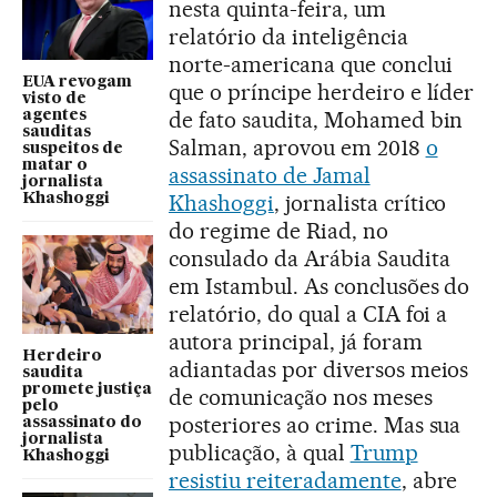
nesta quinta-feira, um
relatório da inteligência
norte-americana que conclui
EUA revogam
que o príncipe herdeiro e líder
visto de
de fato saudita, Mohamed bin
agentes
sauditas
Salman, aprovou em 2018
o
suspeitos de
matar o
assassinato de Jamal
jornalista
Khashoggi
, jornalista crítico
Khashoggi
do regime de Riad, no
consulado da Arábia Saudita
em Istambul. As conclusões do
relatório, do qual a CIA foi a
autora principal, já foram
Herdeiro
adiantadas por diversos meios
saudita
promete justiça
de comunicação nos meses
pelo
posteriores ao crime. Mas sua
assassinato do
jornalista
publicação, à qual
Trump
Khashoggi
resistiu reiteradamente
, abre