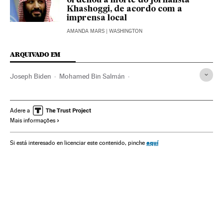
ordenou a morte do jornalista
Khashoggi, de acordo com a
imprensa local
AMANDA MARS
| WASHINGTON
ARQUIVADO EM
Joseph Biden
Mohamed Bin Salmán
Abdalá Ben Abdelaziz
Estados Unidos
Arábia Saudita
Direitos humanos
Relações internacionais
Adere a
Mais informações
Jamal Khashoggi
CIA
Casa Branca
aquí
Si está interesado en licenciar este contenido, pinche