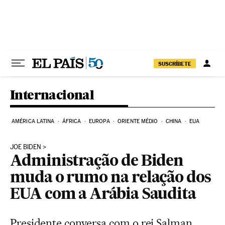
Pular para o conteúdo
SUSCRÍBETE
Internacional
AMÉRICA LATINA
ÁFRICA
EUROPA
ORIENTE MÉDIO
CHINA
EUA
JOE BIDEN
Administração de Biden
muda o rumo na relação dos
EUA com a Arábia Saudita
Presidente conversa com o rei Salman