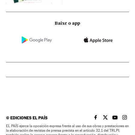
Baixe o app
©
EDICIONES EL PAÍS
EL PAÍS BRASIL EN
EL PAÍS BRASI
EL PAÍS B
EL PA
EL PAÍS ejerce la oposición expresa frente al uso de sus obras y prestaciones en
la elaboración de revistas de prensa prevista en el artículo 32.1 del TRLPI;